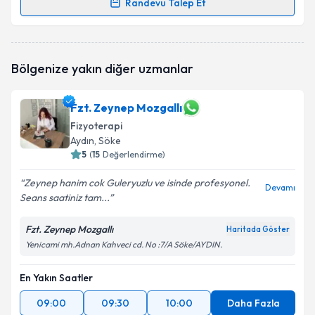
Randevu Talep Et
Randevu Takvimi Talebi
Fzt. Muhammed Talha Gürsoy
için randevu takvimi
Bölgenize yakın diğer uzmanlar
talebi oluşturun. Size bu uzmandan randevu almanız
için bir takvim hazırlandığında e-posta ile
bilgilendireceğiz.
Fzt. Zeynep Mozgallı
Fizyoterapi
E-posta Adresiniz
Aydın
, Söke
5
(
15
Değerlendirme)
Zeynep hanim cok Guleryuzlu ve isinde profesyonel.
Devamı
Kişisel verilerimin işlenmesine ilişkin
Aydınlatma
Seans saatiniz tam...
Metni
'ni okudum ve kişisel verilerimin belirtilen
kapsamda işlenmesini kabul ediyorum.
Fzt. Zeynep Mozgallı
Haritada Göster
Yenicami mh.Adnan Kahveci cd. No :7/A Söke/AYDIN.
Takvim Talebini Gönder
En Yakın Saatler
09:00
09:30
10:00
Daha Fazla