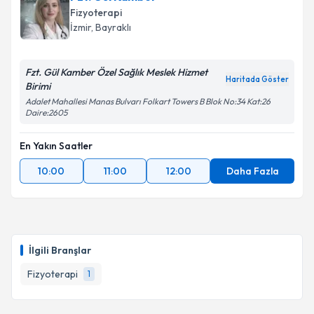
Fizyoterapi
İzmir
, Bayraklı
Fzt. Gül Kamber Özel Sağlık Meslek Hizmet
Haritada Göster
Birimi
Adalet Mahallesi Manas Bulvarı Folkart Towers B Blok No:34 Kat:26
Daire:2605
En Yakın Saatler
10:00
11:00
12:00
Daha Fazla
İlgili Branşlar
Fizyoterapi
1