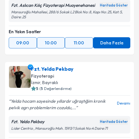
Fzt. Aslıcan Kılıç Fizyoterapi Muayenehanesi
Haritada Göster
Mansuroğlu Mahallesi, 288/6 Sokak L2 Blok No: 8, Kapı No: 25, Kat: 5,
Daire: 25
En Yakın Saatler
09:00
10:00
11:00
Daha Fazla
Fzt. Yelda Pekbay
Fizyoterapi
İzmir
, Bayraklı
5
(
5
Değerlendirme)
Yelda hocam sayesinde yıllardır uğraştığim kronik
Devamı
pelvik agrı problemlerim cozuldu,...
Fzt. Yelda Pekbay
Haritada Göster
Lider Centrio , Mansuroğlu Mah. 1593/1 Sokak No:4 Daire:71