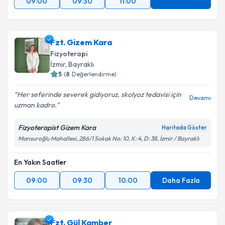
09:00
09:30
11:00
Fzt. Gizem Kara
Fizyoterapi
İzmir
, Bayraklı
5
(
8
Değerlendirme)
Her seferinde severek gidiyoruz, skolyoz tedavisi için
Devamı
uzman kadro.
Fizyoterapist Gizem Kara
Haritada Göster
Mansuroğlu Mahallesi, 286/1 Sokak No: 10, K: 4, D: 38, İzmir / Bayraklı
En Yakın Saatler
09:00
09:30
10:00
Daha Fazla
Fzt. Gül Kamber