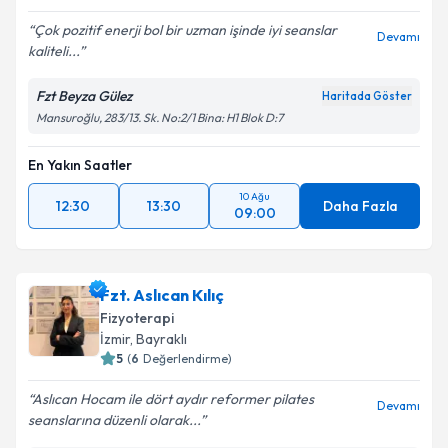
Çok pozitif enerji bol bir uzman işinde iyi seanslar
Devamı
kaliteli...
Fzt Beyza Gülez
Haritada Göster
Mansuroğlu, 283/13. Sk. No:2/1 Bina: H1 Blok D:7
En Yakın Saatler
10 Ağu
12:30
13:30
Daha Fazla
09:00
Fzt. Aslıcan Kılıç
Fizyoterapi
İzmir
, Bayraklı
5
(
6
Değerlendirme)
Aslıcan Hocam ile dört aydır reformer pilates
Devamı
seanslarına düzenli olarak...