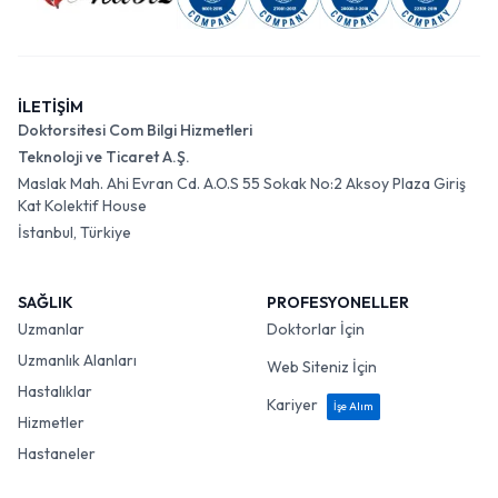
İLETİŞİM
Doktorsitesi Com Bilgi Hizmetleri
Teknoloji ve Ticaret A.Ş.
Maslak Mah. Ahi Evran Cd. A.O.S 55 Sokak No:2 Aksoy Plaza Giriş
Kat Kolektif House
İstanbul, Türkiye
SAĞLIK
PROFESYONELLER
Uzmanlar
Doktorlar İçin
Uzmanlık Alanları
Web Siteniz İçin
Hastalıklar
Kariyer
İşe Alım
Hizmetler
Hastaneler