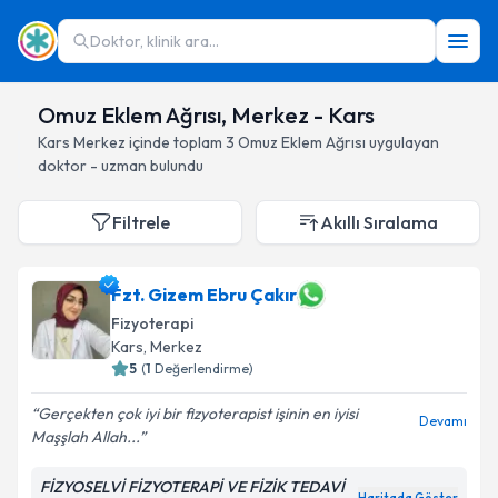
Doktor, klinik ara...
Omuz Eklem Ağrısı, Merkez - Kars
Kars
Merkez
içinde toplam
3
Omuz Eklem Ağrısı
uygulayan
doktor - uzman bulundu
Filtrele
Akıllı Sıralama
Fzt. Gizem Ebru Çakır
Fizyoterapi
Kars
, Merkez
5
(
1
Değerlendirme)
Gerçekten çok iyi bir fizyoterapist işinin en iyisi
Devamı
Maşşlah Allah...
FİZYOSELVİ FİZYOTERAPİ VE FİZİK TEDAVİ