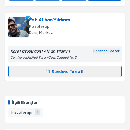
Fzt. Alihan Yıldırım
Fizyoterapi
Kars
, Merkez
Kars Fizyoterapist Alihan Yıldırım
Haritada Göster
Şehitler Mahallesi Turan Çelik Caddesi No 2
Randevu Talep Et
Randevu Takvimi Talebi
Fzt. Alihan Yıldırım
için randevu takvimi talebi
oluşturun. Size bu uzmandan randevu almanız için bir
İlgili Branşlar
takvim hazırlandığında e-posta ile bilgilendireceğiz.
Fizyoterapi
3
E-posta Adresiniz