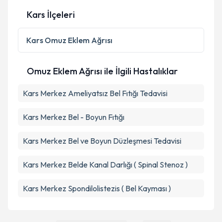
Kars İlçeleri
Kişisel verilerimin işlenmesine ilişkin
Aydınlatma
Metni
'ni okudum ve kişisel verilerimin belirtilen
Kars
Omuz Eklem Ağrısı
kapsamda işlenmesini kabul ediyorum.
Omuz Eklem Ağrısı ile İlgili Hastalıklar
Takvim Talebini Gönder
Kars Merkez Ameliyatsız Bel Fıtığı Tedavisi
Kars Merkez Bel - Boyun Fıtığı
Kars Merkez Bel ve Boyun Düzleşmesi Tedavisi
Kars Merkez Belde Kanal Darlığı ( Spinal Stenoz )
Kars Merkez Spondilolistezis ( Bel Kayması )