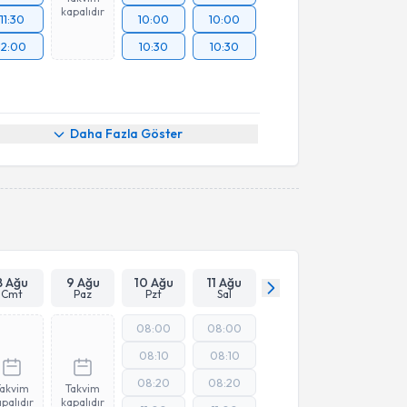
kapalıdır
11:30
10:00
10:00
12:00
10:30
10:30
Daha Fazla Göster
8 Ağu
9 Ağu
10 Ağu
11 Ağu
Cmt
Paz
Pzt
Sal
08:00
08:00
08:10
08:10
08:20
08:20
Takvim
Takvim
palıdır
kapalıdır