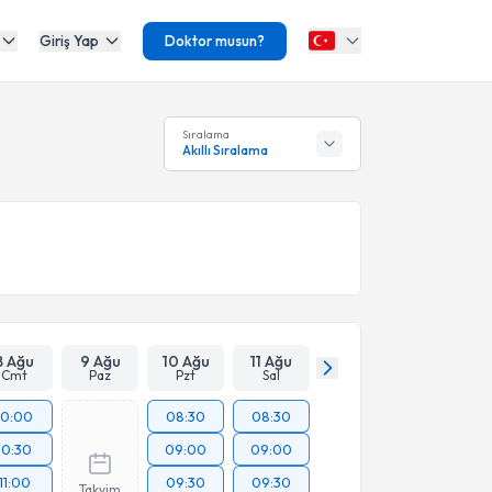
Giriş Yap
Doktor musun?
Sıralama
Akıllı Sıralama
8 Ağu
9 Ağu
10 Ağu
11 Ağu
Cmt
Paz
Pzt
Sal
10:00
08:30
08:30
10:30
09:00
09:00
11:00
09:30
09:30
Takvim