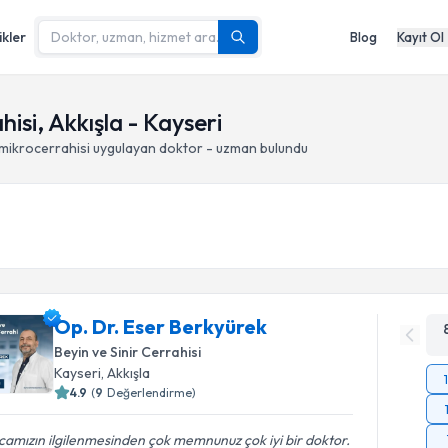
ikler
Blog
Kayıt Ol
isi, Akkışla - Kayseri
 mikrocerrahisi
uygulayan doktor - uzman bulundu
Op. Dr. Eser Berkyürek
Beyin ve Sinir Cerrahisi
Kayseri
, Akkışla
4.9
(
9
Değerlendirme)
amızın ilgilenmesinden çok memnunuz çok iyi bir doktor.