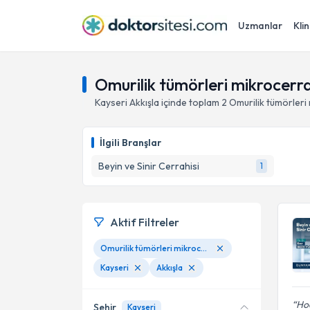
Uzmanlar
Klin
Omurilik tümörleri mikrocerrah
Kayseri
Akkışla
içinde toplam
2
Omurilik tümörleri
İlgili Branşlar
Beyin ve Sinir Cerrahisi
1
Aktif Filtreler
Omurilik tümörleri mikrocerrahisi
Kayseri
Akkışla
Hoc
Şehir
Kayseri