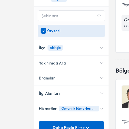
Teşe
Öz
Has
Kayseri
İlçe
Akkışla
Yakınımda Ara
Bölg
Branşlar
Konumuma yakın uzmanları
Akkışla
göster
Melikgazi
İlgi Alanları
Hizmetler
Omurilik tümörleri mikrocerrahisi
Beyin ve Sinir Cerrahisi
Çok
Mezuniyet
Adenokarsinom
Daha Fazla Filtre