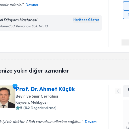
kkür ederiz.
Devamı
el Dünyam Hastanesi
Haritada Göster
tane Cad. Kemancık Sok. No:10
enize yakın diğer uzmanlar
Prof. Dr. Ahmet Küçük
Beyin ve Sinir Cerrahisi
Kayseri
, Melikgazi
5
(
142
Değerlendirme)
 iyi bir doktor Allah razı olsun ellerine sağlık...
Devamı
ka