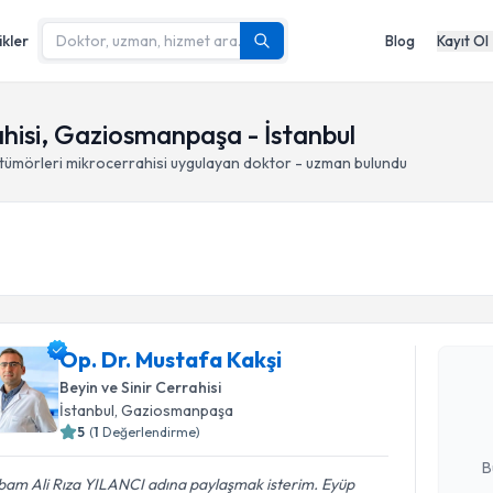
ikler
Blog
Kayıt Ol
ahisi, Gaziosmanpaşa - İstanbul
 tümörleri mikrocerrahisi
uygulayan doktor - uzman bulundu
Randevu T
Op. Dr. Mu
Op. Dr. Mustafa Kakşi
Size bu uzm
Beyin ve Sinir Cerrahisi
hazırlandığ
İstanbul
, Gaziosmanpaşa
5
(
1
Değerlendirme)
E-posta Ad
B
bam Ali Rıza YILANCI adına paylaşmak isterim. Eyüp