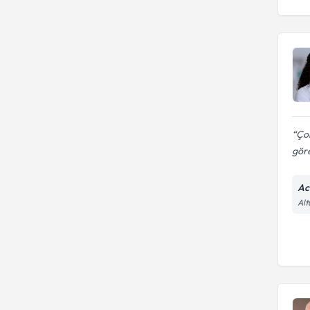
Ço
göre
Ac
Alt