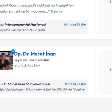
B
uğrul Pınar hocam,acile ciddi ağrılarla geldikten
kalar sonra,kısa bir muayene...
Devamı
Kişisel
okudum
sar Intercontinental Hastanesi
Haritada Göster
Randevu T
işlenm
ay Mah. Site Yolu Cad. No: 7 34768
Op. Dr. M
bu uzmandan
Op. Dr. Murat İnan
posta ile bi
Beyin ve Sinir Cerrahisi
E-posta Ad
İstanbul
, Kadıköy
B
. Dr. Murat İnan Muayenehanesi
Haritada Göster
Kişisel
dat Caddesi Kazım Kulan İş Hanı A Blok No: 371 / 80 Kat 1 Suadiye
okudum
işlenm