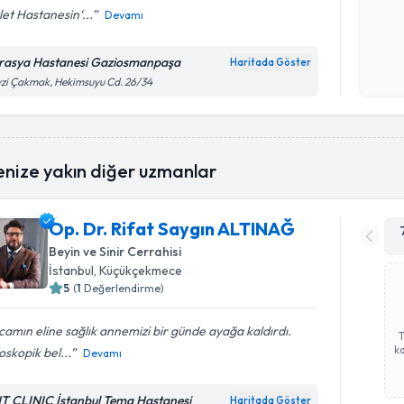
et Hastanesin‘...
Devamı
Kişisel
okudum
rasya Hastanesi Gaziosmanpaşa
Haritada Göster
işlenm
zi Çakmak, Hekimsuyu Cd. 26/34
enize yakın diğer uzmanlar
Op. Dr. Rifat Saygın ALTINAĞ
Beyin ve Sinir Cerrahisi
İstanbul
, Küçükçekmece
5
(
1
Değerlendirme)
amın eline sağlık annemizi bir günde ayağa kaldırdı.
ka
skopik bel...
Devamı
T CLINIC İstanbul Tema Hastanesi
Haritada Göster