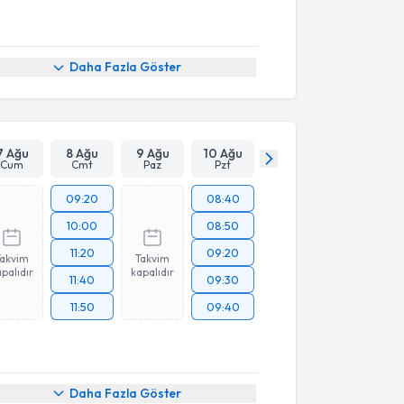
Daha Fazla Göster
7 Ağu
8 Ağu
9 Ağu
10 Ağu
Cum
Cmt
Paz
Pzt
09:20
08:40
10:00
08:50
11:20
09:20
Takvim
Takvim
palıdır
kapalıdır
11:40
09:30
11:50
09:40
Daha Fazla Göster