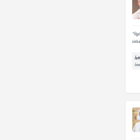
İlg
üslu
İs
İzz