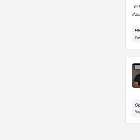
Ert
daki
Hi
Sar
Op
Bağ