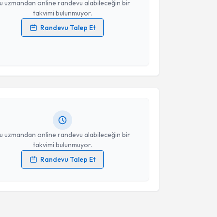
u uzmandan online randevu alabileceğin bir
takvimi bulunmuyor.
Randevu Talep Et
 verilerimin işlenmesine ilişkin
Aydınlatma Metni
'ni
 ve kişisel verilerimin belirtilen kapsamda
akvimi Talebi
esini kabul ediyorum.
urat İnan
için randevu takvimi talebi oluşturun. Size
Takvim Talebini Gönder
 randevu almanız için bir takvim hazırlandığında e-
lgilendireceğiz.
resiniz
u uzmandan online randevu alabileceğin bir
takvimi bulunmuyor.
Randevu Talep Et
 verilerimin işlenmesine ilişkin
Aydınlatma Metni
'ni
 ve kişisel verilerimin belirtilen kapsamda
esini kabul ediyorum.