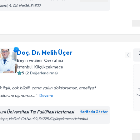
kent, 4. Cd. No:36, 34307
Doç. Dr. Melih Üçer
Beyin ve Sinir Cerrahisi
İstanbul
, Küçükçekmece
5
(
2
Değerlendirme)
 ilgili, çok bilgili, cana yakın doktorumuz, ameliyat
ka
kularımı aşmama...
Devamı
runi Üniversitesi Tıp Fakültesi Hastanesi
Haritada Göster
tepe, Halkalı Cd No: 99, 34295 Küçükçekmece/İstanbul