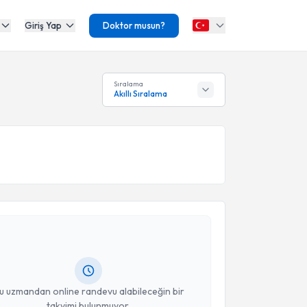
Giriş Yap
Doktor musun?
Sıralama
Akıllı Sıralama
akvimi Talebi
stafa Kakşi
için randevu takvimi talebi oluşturun.
andan randevu almanız için bir takvim
ında e-posta ile bilgilendireceğiz.
resiniz
u uzmandan online randevu alabileceğin bir
takvimi bulunmuyor.