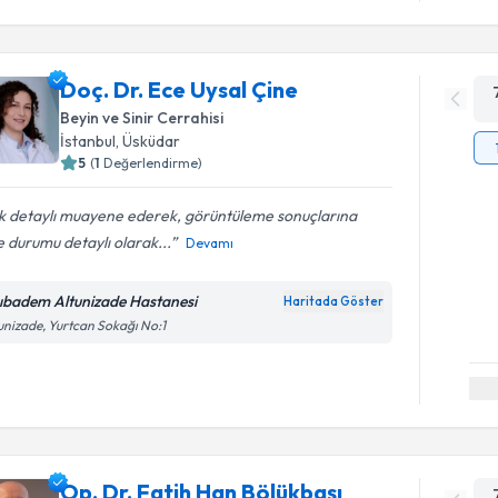
Doç. Dr. Ece Uysal Çine
Beyin ve Sinir Cerrahisi
İstanbul
, Üsküdar
5
(
1
Değerlendirme)
k detaylı muayene ederek, görüntüleme sonuçlarına
 durumu detaylı olarak...
Devamı
ıbadem Altunizade Hastanesi
Haritada Göster
unizade, Yurtcan Sokağı No:1
Op. Dr. Fatih Han Bölükbaşı