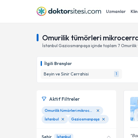
Uzmanlar
Klin
Omurilik tümörleri mikrocerr
İstanbul
Gaziosmanpaşa
içinde toplam
7
Omurilik
İlgili Branşlar
Beyin ve Sinir Cerrahisi
1
Aktif Filtreler
Omurilik tümörleri mikrocerrahisi
İstanbul
Gaziosmanpaşa
Ba
Şehir
İstanbul