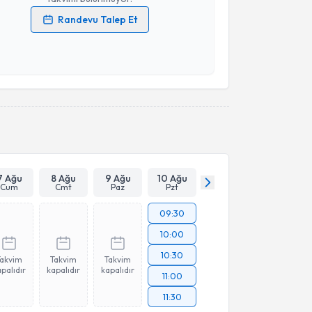
Randevu Talep Et
 verilerimin işlenmesine ilişkin
Aydınlatma Metni
'ni
 ve kişisel verilerimin belirtilen kapsamda
esini kabul ediyorum.
Takvim Talebini Gönder
7 Ağu
8 Ağu
9 Ağu
10 Ağu
Cum
Cmt
Paz
Pzt
09:30
10:00
10:30
Takvim
Takvim
Takvim
palıdır
kapalıdır
kapalıdır
11:00
11:30