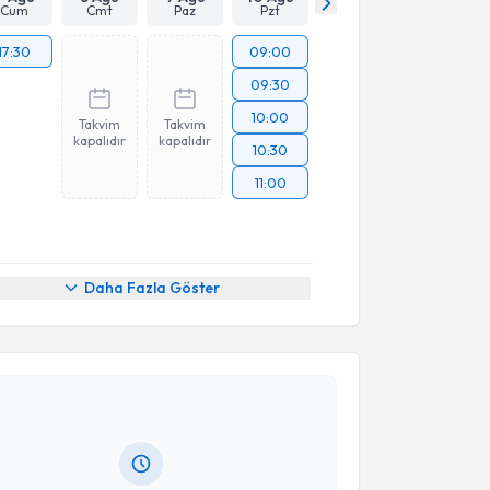
Cum
Cmt
Paz
Pzt
17:30
09:00
09:30
10:00
Takvim
Takvim
kapalıdır
kapalıdır
10:30
11:00
Daha Fazla Göster
akvimi Talebi
tuğrul Pınar
için randevu takvimi talebi oluşturun.
andan randevu almanız için bir takvim
ında e-posta ile bilgilendireceğiz.
resiniz