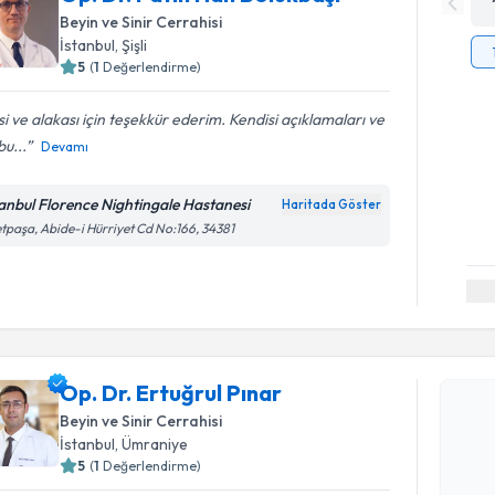
Beyin ve Sinir Cerrahisi
İstanbul
, Şişli
5
(
1
Değerlendirme)
isi ve alakası için teşekkür ederim. Kendisi açıklamaları ve
bu...
Devamı
tanbul Florence Nightingale Hastanesi
Haritada Göster
etpaşa, Abide-i Hürriyet Cd No:166, 34381
Randevu T
Op. Dr. Er
Op. Dr. Ertuğrul Pınar
Size bu uzm
Beyin ve Sinir Cerrahisi
hazırlandığ
İstanbul
, Ümraniye
5
(
1
Değerlendirme)
E-posta Ad