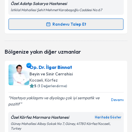
Özel Adatıp Sakarya Hastanesi
İstiklal Mahallesi Şehit Mehmet Karabaşoğlu Caddesi No:67
Randevu Talep Et
Randevu Takvimi Talebi
Op. Dr. Aytaç Can
için randevu takvimi talebi
Bölgenize yakın diğer uzmanlar
oluşturun. Size bu uzmandan randevu almanız için bir
takvim hazırlandığında e-posta ile bilgilendireceğiz.
Op. Dr. İlgar Binnat
E-posta Adresiniz
Beyin ve Sinir Cerrahisi
Kocaeli
, Körfez
5
(
1
Değerlendirme)
Hastaya yaklaşımı ve diyologu çok iyi sempatik ve
Kişisel verilerimin işlenmesine ilişkin
Aydınlatma
Devamı
pozitif
Metni
'ni okudum ve kişisel verilerimin belirtilen
kapsamda işlenmesini kabul ediyorum.
Özel Körfez Marmara Hastanesi
Haritada Göster
Güney Mahallesi Albay Sokak No 7, Güney, 41780 Körfez/Kocaeli,
Turkey
Takvim Talebini Gönder