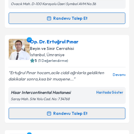
Ovacık Mah. D-100 Karayolu Üzeri Symbol AVM No:36
Kişisel verilerimin işlenmesine ilişkin
Aydınlatma
Randevu Talep Et
Randevu Takvimi Talebi
Metni
'ni okudum ve kişisel verilerimin belirtilen
kapsamda işlenmesini kabul ediyorum.
Prof. Dr. Mehmet Çağlar Berk
için randevu takvimi
Op. Dr. Ertuğrul Pınar
talebi oluşturun. Size bu uzmandan randevu almanız
Takvim Talebini Gönder
Beyin ve Sinir Cerrahisi
için bir takvim hazırlandığında e-posta ile
İstanbul
, Ümraniye
bilgilendireceğiz.
5
(
1
Değerlendirme)
E-posta Adresiniz
Ertuğrul Pınar hocam,acile ciddi ağrılarla geldikten
Devamı
dakikalar sonra,kısa bir muayene...
Hisar Intercontinental Hastanesi
Haritada Göster
Saray Mah. Site Yolu Cad. No: 7 34768
Kişisel verilerimin işlenmesine ilişkin
Aydınlatma
Metni
'ni okudum ve kişisel verilerimin belirtilen
kapsamda işlenmesini kabul ediyorum.
Randevu Talep Et
Randevu Takvimi Talebi
Takvim Talebini Gönder