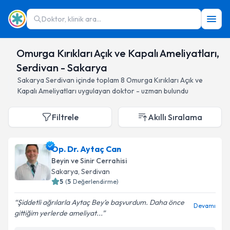
Doktor, klinik ara...
Omurga Kırıkları Açık ve Kapalı Ameliyatları,
Serdivan - Sakarya
Sakarya
Serdivan
içinde toplam
8
Omurga Kırıkları Açık ve
Kapalı Ameliyatları
uygulayan doktor - uzman bulundu
Filtrele
Akıllı Sıralama
Op. Dr. Aytaç Can
Beyin ve Sinir Cerrahisi
Sakarya
, Serdivan
5
(
5
Değerlendirme)
Şiddetli ağrılarla Aytaç Bey’e başvurdum. Daha önce
Devamı
gittiğim yerlerde ameliyat...