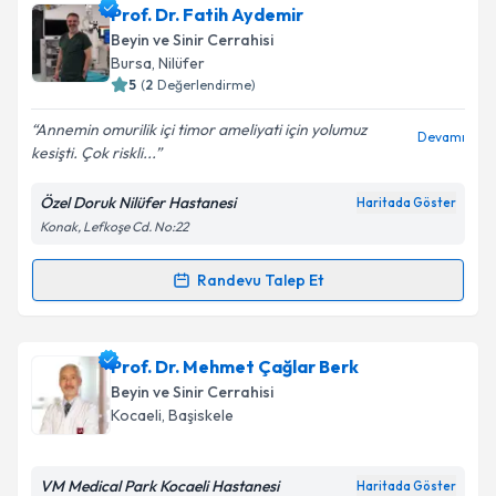
Prof. Dr. Fatih Aydemir
Beyin ve Sinir Cerrahisi
Bursa
, Nilüfer
5
(
2
Değerlendirme)
Annemin omurilik içi timor ameliyati için yolumuz
Devamı
kesişti. Çok riskli...
Özel Doruk Nilüfer Hastanesi
Haritada Göster
Konak, Lefkoşe Cd. No:22
Randevu Talep Et
Randevu Takvimi Talebi
Prof. Dr. Fatih Aydemir
için randevu takvimi talebi
Prof. Dr. Mehmet Çağlar Berk
oluşturun. Size bu uzmandan randevu almanız için bir
Beyin ve Sinir Cerrahisi
takvim hazırlandığında e-posta ile bilgilendireceğiz.
Kocaeli
, Başiskele
E-posta Adresiniz
VM Medical Park Kocaeli Hastanesi
Haritada Göster