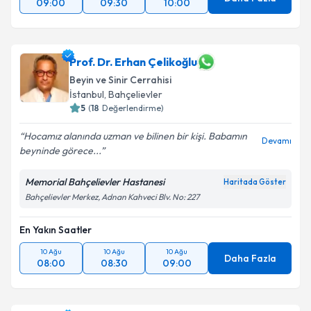
09:00
09:30
10:00
Prof. Dr. Erhan Çelikoğlu
Beyin ve Sinir Cerrahisi
İstanbul
, Bahçelievler
5
(
18
Değerlendirme)
Hocamız alanında uzman ve bilinen bir kişi. Babamın
Devamı
beyninde görece...
Memorial Bahçelievler Hastanesi
Haritada Göster
Bahçelievler Merkez, Adnan Kahveci Blv. No: 227
En Yakın Saatler
10 Ağu
10 Ağu
10 Ağu
Daha Fazla
08:00
08:30
09:00