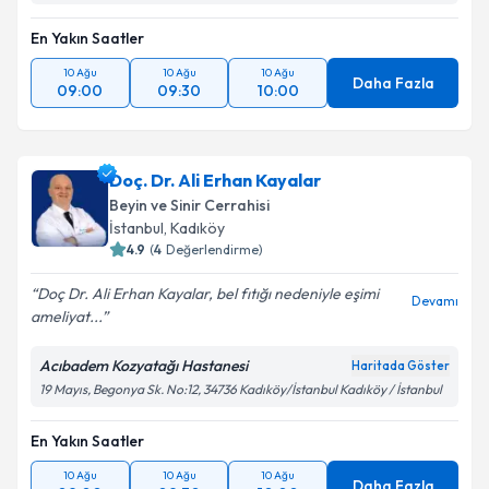
En Yakın Saatler
10 Ağu
10 Ağu
10 Ağu
Daha Fazla
09:00
09:30
10:00
Doç. Dr. Ali Erhan Kayalar
Beyin ve Sinir Cerrahisi
İstanbul
, Kadıköy
4.9
(
4
Değerlendirme)
Doç Dr. Ali Erhan Kayalar, bel fıtığı nedeniyle eşimi
Devamı
ameliyat...
Acıbadem Kozyatağı Hastanesi
Haritada Göster
19 Mayıs, Begonya Sk. No:12, 34736 Kadıköy/İstanbul Kadıköy / İstanbul
En Yakın Saatler
10 Ağu
10 Ağu
10 Ağu
Daha Fazla