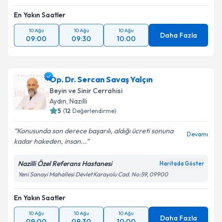
En Yakın Saatler
10 Ağu
10 Ağu
10 Ağu
Daha Fazla
09:00
09:30
10:00
Op. Dr. Sercan Savaş Yalçın
Beyin ve Sinir Cerrahisi
Aydın
, Nazilli
5
(
12
Değerlendirme)
Konusunda son derece başarılı, aldığı ücreti sonuna
Devamı
kadar hakeden, insan...
Nazilli Özel Referans Hastanesi
Haritada Göster
Yeni Sanayi Mahallesi Devlet Karayolu Cad. No:59, 09900
En Yakın Saatler
10 Ağu
10 Ağu
10 Ağu
Daha Fazla
09:00
09:30
10:00