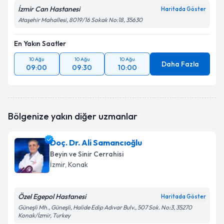
İzmir Can Hastanesi
Haritada Göster
Ataşehir Mahallesi, 8019/16 Sokak No:18, 35630
En Yakın Saatler
10 Ağu
10 Ağu
10 Ağu
Daha Fazla
09:00
09:30
10:00
Bölgenize yakın diğer uzmanlar
Doç. Dr. Ali Samancıoğlu
Beyin ve Sinir Cerrahisi
İzmir
, Konak
Özel Egepol Hastanesi
Haritada Göster
Güneşli Mh., Güneşli, Halide Edip Adıvar Bulv., 507 Sok. No:3, 35270
Konak/İzmir, Turkey