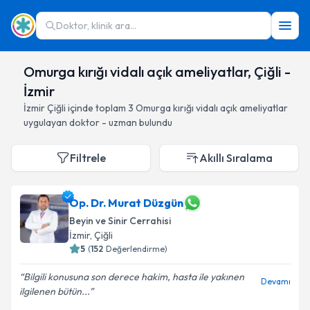
Doktor, klinik ara...
Omurga kırığı vidalı açık ameliyatlar, Çiğli -
İzmir
İzmir
Çiğli
içinde toplam
3
Omurga kırığı vidalı açık ameliyatlar
uygulayan doktor - uzman bulundu
Filtrele
Akıllı Sıralama
Op. Dr. Murat Düzgün
Beyin ve Sinir Cerrahisi
İzmir
, Çiğli
5
(
152
Değerlendirme)
Bilgili konusuna son derece hakim, hasta ile yakınen
Devamı
ilgilenen bütün...