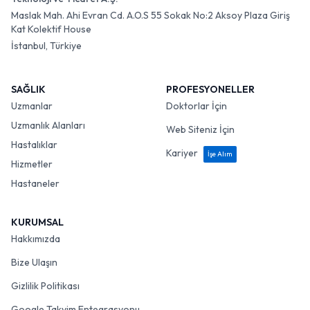
Maslak Mah. Ahi Evran Cd. A.O.S 55 Sokak No:2 Aksoy Plaza Giriş
Kat Kolektif House
İstanbul, Türkiye
SAĞLIK
PROFESYONELLER
Uzmanlar
Doktorlar İçin
Uzmanlık Alanları
Web Siteniz İçin
Hastalıklar
Kariyer
İşe Alım
Hizmetler
Hastaneler
KURUMSAL
Hakkımızda
Bize Ulaşın
Gizlilik Politikası
Google Takvim Entegrasyonu