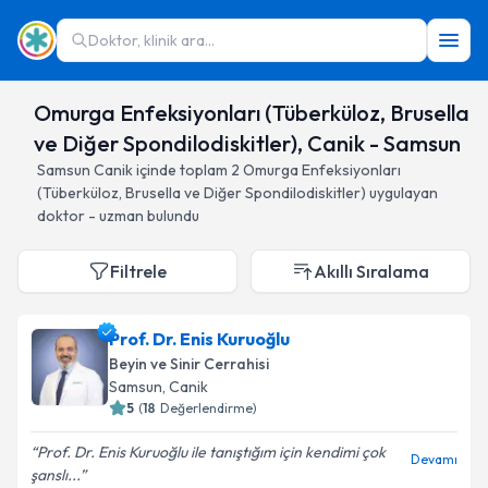
Doktor, klinik ara...
Omurga Enfeksiyonları (Tüberküloz, Brusella
ve Diğer Spondilodiskitler), Canik - Samsun
Samsun
Canik
içinde toplam
2
Omurga Enfeksiyonları
(Tüberküloz, Brusella ve Diğer Spondilodiskitler)
uygulayan
doktor - uzman bulundu
Filtrele
Akıllı Sıralama
Prof. Dr. Enis Kuruoğlu
Beyin ve Sinir Cerrahisi
Samsun
, Canik
5
(
18
Değerlendirme)
Prof. Dr. Enis Kuruoğlu ile tanıştığım için kendimi çok
Devamı
şanslı...