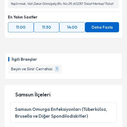
Yeşilırmak, Vali Zekai Gümüşdiş Blv. No:29, 60230 Tokat Merkez/Tokat
Takvim Talebini Gönder
En Yakın Saatler
11:00
11:30
14:00
Daha Fazla
İlgili Branşlar
Beyin ve Sinir Cerrahisi
1
Samsun İlçeleri
Samsun
Omurga Enfeksiyonları (Tüberküloz,
Brusella ve Diğer Spondilodiskitler)