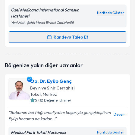
Özel Medicana International Samsun
Haritada Göster
Hastanesi
Yeni Mah. Şehit Mesut Birinci Cad.No:85
Randevu Talep Et
Randevu Takvimi Talebi
Prof. Dr. Enis Kuruoğlu
için randevu takvimi talebi
Bölgenize yakın diğer uzmanlar
oluşturun. Size bu uzmandan randevu almanız için bir
takvim hazırlandığında e-posta ile bilgilendireceğiz.
Op. Dr. Eyüp Genç
E-posta Adresiniz
Beyin ve Sinir Cerrahisi
Tokat
, Merkez
5
(
12
Değerlendirme)
Babamın bel fıtığı ameliyatını başarıyla gerçekleştiren
Kişisel verilerimin işlenmesine ilişkin
Aydınlatma
Devamı
Eyüp hocama ne kadar...
Metni
'ni okudum ve kişisel verilerimin belirtilen
kapsamda işlenmesini kabul ediyorum.
Medical Park Tokat Hastanesi
Haritada Göster