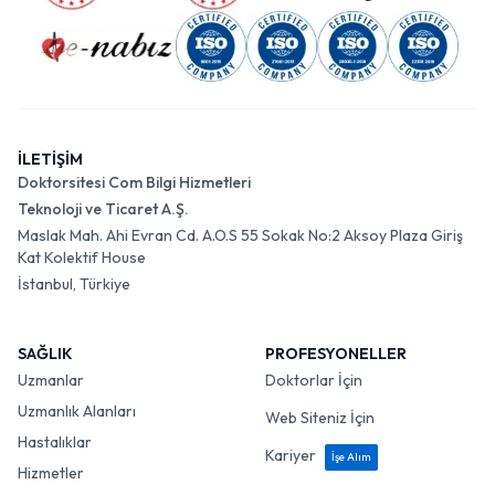
İLETİŞİM
Doktorsitesi Com Bilgi Hizmetleri
Teknoloji ve Ticaret A.Ş.
Maslak Mah. Ahi Evran Cd. A.O.S 55 Sokak No:2 Aksoy Plaza Giriş
Kat Kolektif House
İstanbul, Türkiye
SAĞLIK
PROFESYONELLER
Uzmanlar
Doktorlar İçin
Uzmanlık Alanları
Web Siteniz İçin
Hastalıklar
Kariyer
İşe Alım
Hizmetler