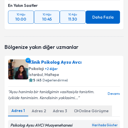
En Yakın Saatler
10 Ağu
10 Ağu
10 Ağu
Daha Fazla
10:00
10:45
11:30
Bölgenize yakın diğer uzmanlar
Klinik Psikolog Aysu Avcı
Psikoloji
+
2
diğer
İstanbul
, Maltepe
5
(
45
Değerlendirme)
Aysu hanimla bir tanidigimin vasitasiyla tanistim.
Devamı
Iyikide tanimisim. Kendisinin yaklasimi...
Adres
1
Adres
2
Adres
3
Online Görüşme
Psikolog Aysu AVCI Muayenehanesi
Haritada Göster