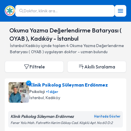
Doktor, klinik ara...
Okuma Yazma Değerlendirme Bataryası (
OYAB ), Kadıköy - İstanbul
İstanbul
Kadıköy
içinde toplam
4
Okuma Yazma Değerlendirme
Bataryası ( OYAB )
uygulayan doktor - uzman bulundu
Filtrele
Akıllı Sıralama
Klinik Psikolog Süleyman Erdönmez
Psikoloji
+
1
diğer
İstanbul
, Kadıköy
Klinik Psikolog Süleyman Erdönmez
Haritada Göster
Fener Yolu Mah. Fahrettin Kerim Gökay Cad. Köşklü Apt. No:60 D:2