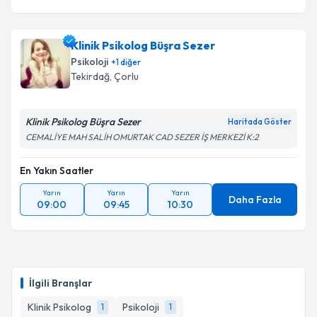
Klinik Psikolog Büşra Sezer
Psikoloji
+
1
diğer
Tekirdağ
, Çorlu
Klinik Psikolog Büşra Sezer
Haritada Göster
CEMALİYE MAH SALİH OMURTAK CAD SEZER İŞ MERKEZİ K:2
En Yakın Saatler
Yarın
Yarın
Yarın
Daha Fazla
09:00
09:45
10:30
İlgili Branşlar
Klinik Psikolog
Psikoloji
1
1