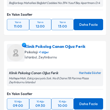
Bağlarbaşı Mahallesi Bağdat Caddesi No:394 Yusuf Bey Apartmanı D:4
En Yakın Saatler
Yarın
Yarın
Yarın
Daha Fazla
11:00
12:00
13:00
Klinik Psikolog Canan Oğuz Ferik
Psikoloji
+
1
diğer
İstanbul
, Zeytinburnu
Klinik Psikolog Canan Oğuz Ferik
Haritada Göster
Maltepe Mah. Eskiçırpıcıyolu Sok. No:8 Daire:118 Parima Plaza
Zeytinburnu İstanbul
En Yakın Saatler
10 Ağu
10 Ağu
10 Ağu
Daha Fazla
09:00
09:30
10:00