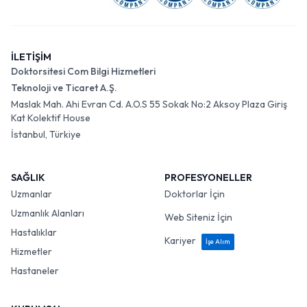
İLETİŞİM
Doktorsitesi Com Bilgi Hizmetleri
Teknoloji ve Ticaret A.Ş.
Maslak Mah. Ahi Evran Cd. A.O.S 55 Sokak No:2 Aksoy Plaza Giriş
Kat Kolektif House
İstanbul, Türkiye
SAĞLIK
PROFESYONELLER
Uzmanlar
Doktorlar İçin
Uzmanlık Alanları
Web Siteniz İçin
Hastalıklar
Kariyer
İşe Alım
Hizmetler
Hastaneler