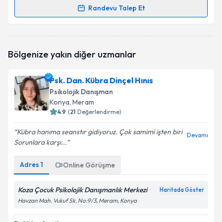
Randevu Talep Et
Randevu Takvimi Talebi
Psk. Dan. Sebile Mankır
için randevu takvimi talebi
Bölgenize yakın diğer uzmanlar
oluşturun. Size bu uzmandan randevu almanız için bir
takvim hazırlandığında e-posta ile bilgilendireceğiz.
Psk. Dan. Kübra Dinçel Hınıs
E-posta Adresiniz
Psikolojik Danışman
Konya
, Meram
4.9
(
21
Değerlendirme)
Kübra hanıma seanstır gidiyoruz. Çok samimi işten biri
Kişisel verilerimin işlenmesine ilişkin
Aydınlatma
Devamı
Sorunlara karşı...
Metni
'ni okudum ve kişisel verilerimin belirtilen
kapsamda işlenmesini kabul ediyorum.
Adres
1
Online Görüşme
Takvim Talebini Gönder
Koza Çocuk Psikolojik Danışmanlık Merkezi
Haritada Göster
Havzan Mah. Vukuf Sk. No:9/3, Meram, Konya