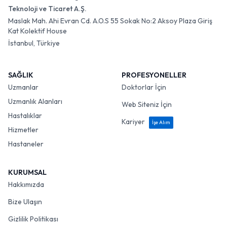
Teknoloji ve Ticaret A.Ş.
Maslak Mah. Ahi Evran Cd. A.O.S 55 Sokak No:2 Aksoy Plaza Giriş
Kat Kolektif House
İstanbul, Türkiye
SAĞLIK
PROFESYONELLER
Uzmanlar
Doktorlar İçin
Uzmanlık Alanları
Web Siteniz İçin
Hastalıklar
Kariyer
İşe Alım
Hizmetler
Hastaneler
KURUMSAL
Hakkımızda
Bize Ulaşın
Gizlilik Politikası