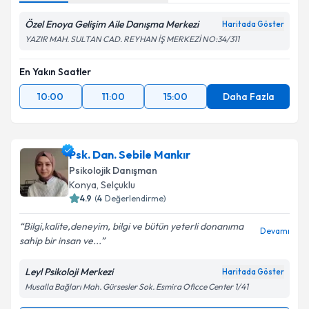
Özel Enoya Gelişim Aile Danışma Merkezi
Haritada Göster
YAZIR MAH. SULTAN CAD. REYHAN İŞ MERKEZİ NO:34/311
En Yakın Saatler
10:00
11:00
15:00
Daha Fazla
Psk. Dan. Sebile Mankır
Psikolojik Danışman
Konya
, Selçuklu
4.9
(
4
Değerlendirme)
Bilgi,kalite,deneyim, bilgi ve bütün yeterli donanıma
Devamı
sahip bir insan ve...
Leyl Psikoloji Merkezi
Haritada Göster
Musalla Bağları Mah. Gürsesler Sok. Esmira Oficce Center 1/41