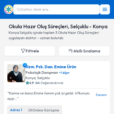
Doktor, klinik ara...
Okula Hazır Oluş Süreçleri, Selçuklu - Konya
Konya
Selçuklu
içinde toplam
3
Okula Hazır Oluş Süreçleri
uygulayan doktor - uzman bulundu
Filtrele
Akıllı Sıralama
Uzm. Psk. Dan. Emine Ürün
Psikolojik Danışman
+
1
diğer
Konya
, Selçuklu
4.9
(
64
Değerlendirme)
Kızıma ve bana Emine hanım çok iyi geldi. Ufkunuzu
Devamı
açıp...
Adres
1
Online Görüşme