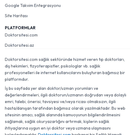
Google Takvim Entegrasyonu
Site Haritası
PLATFORMLAR
Doktorsitesi.com
Doktorsitesi.az
Doktorsitesi.com sağlık sektöründe hizmet veren tıp doktorları,
diş hekimleri, fizyoterapistler, psikologlar vb. sağlık
profesyonelleri ile internet kullanıcılarını buluşturan bağımsız bir
platformdur.
İş bu sayfada yer alan doktor/uzman yorumları ve
değerlendirmeleri, ilgili doktorun/uzmanın doğrudan veya dolaylı
emri, talebi, önerisi, tavsiyesi ve/veya ricası olmaksızın, ilgili
hasta/danışan tarafından bağımsız olarak yazılmaktadır. Bu web
sitesinin amacı, sağlık alanında kamuoyunun bilgilendirilmesini
sağlamak, sağlık okuryazarlığını artırmak, kişilerin sağlık
ihtiyaçlarına uygun en iyi doktor veya uzmana ulaşmasını
kolaylaştırmaktır.
Doktorsitesi.com
herhangi bir Sağlık Hizmeti