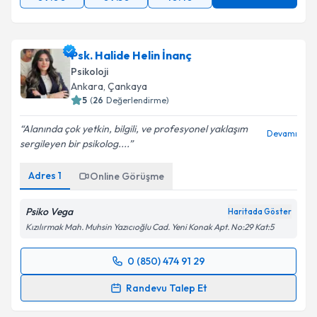
Psk. Halide Helin İnanç
Psikoloji
Ankara
, Çankaya
5
(
26
Değerlendirme)
Alanında çok yetkin, bilgili, ve profesyonel yaklaşım
Devamı
sergileyen bir psikolog....
Adres
1
Online Görüşme
Psiko Vega
Haritada Göster
Kızılırmak Mah. Muhsin Yazıcıoğlu Cad. Yeni Konak Apt. No:29 Kat:5
0 (850) 474 91 29
Randevu Takvimi Talebi
Randevu Talep Et
Psk. Halide Helin İnanç
için randevu takvimi talebi