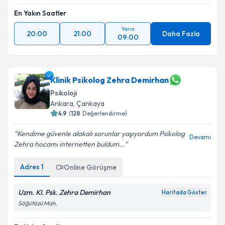
En Yakın Saatler
Yarın
20:00
21:00
Daha Fazla
09:00
Klinik Psikolog Zehra Demirhan
Psikoloji
Ankara
, Çankaya
4.9
(
128
Değerlendirme)
Kendime güvenle alakalı sorunlar yaşıyordum Psikolog
Devamı
Zehra hocamı internetten buldum...
Adres
1
Online Görüşme
Uzm. Kl. Psk. Zehra Demirhan
Haritada Göster
Söğütözü Mah.