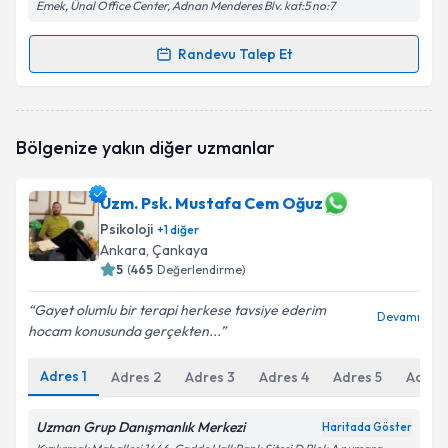
Emek, Ünal Office Center, Adnan Menderes Blv. kat:5 no:7
Randevu Talep Et
Randevu Takvimi Talebi
Psk. İlkbal Ören
için randevu takvimi talebi oluşturun.
Bölgenize yakın diğer uzmanlar
Size bu uzmandan randevu almanız için bir takvim
hazırlandığında e-posta ile bilgilendireceğiz.
Uzm. Psk. Mustafa Cem Oğuz
E-posta Adresiniz
Psikoloji
+
1
diğer
Ankara
, Çankaya
5
(
465
Değerlendirme)
Kişisel verilerimin işlenmesine ilişkin
Aydınlatma
Gayet olumlu bir terapi herkese tavsiye ederim
Devamı
Metni
'ni okudum ve kişisel verilerimin belirtilen
hocam konusunda gerçekten...
kapsamda işlenmesini kabul ediyorum.
Adres
1
Adres
2
Adres
3
Adres
4
Adres
5
Adres
Takvim Talebini Gönder
Uzman Grup Danışmanlık Merkezi
Haritada Göster