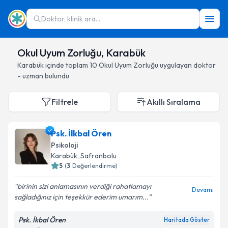
Doktor, klinik ara...
Okul Uyum Zorluğu, Karabük
Karabük
içinde toplam
10
Okul Uyum Zorluğu
uygulayan doktor
- uzman bulundu
Filtrele
Akıllı Sıralama
Psk. İlkbal Ören
Psikoloji
Karabük
, Safranbolu
5
(
3
Değerlendirme)
birinin sizi anlamasının verdiği rahatlamayı
Devamı
sağladığınız için teşekkür ederim umarım...
Psk. İkbal Ören
Haritada Göster