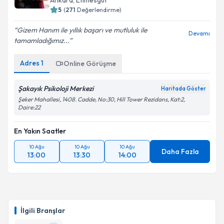
Ankara
, Etimesgut
5
(
271
Değerlendirme)
Gizem Hanım ile yıllık başarı ve mutluluk ile
Devamı
tamamladığımız...
Adres
1
Online Görüşme
Şakayık Psikoloji Merkezi
Haritada Göster
Şeker Mahallesi, 1408. Cadde, No:30, Hill Tower Rezidans, Kat:2,
Daire:22
En Yakın Saatler
10 Ağu
10 Ağu
10 Ağu
Daha Fazla
13:00
13:30
14:00
İlgili Branşlar