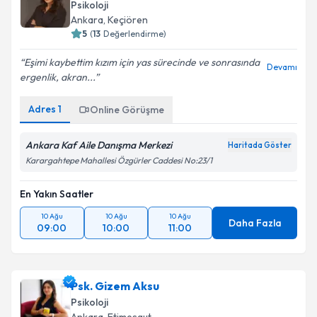
Psikoloji
Ankara
, Keçiören
5
(
13
Değerlendirme)
Eşimi kaybettim kızım için yas sürecinde ve sonrasında
Devamı
ergenlik, akran...
Adres
1
Online Görüşme
Ankara Kaf Aile Danışma Merkezi
Haritada Göster
Karargahtepe Mahallesi Özgürler Caddesi No:23/1
En Yakın Saatler
10 Ağu
10 Ağu
10 Ağu
Daha Fazla
09:00
10:00
11:00
Psk. Gizem Aksu
Psikoloji