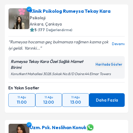
oluşturun. Size bu uzmandan randevu almanız için bir
Klinik Psikolog Rumeysa Tekay Kara
takvim hazırlandığında e-posta ile bilgilendireceğiz.
Psikoloji
E-posta Adresiniz
Ankara
, Çankaya
5
(
177
Değerlendirme)
Rumeysa hocamızı geç bulmamıza rağmen kızıma çok
Devamı
iyi geldi. Yarınki...
Kişisel verilerimin işlenmesine ilişkin
Aydınlatma
Metni
'ni okudum ve kişisel verilerimin belirtilen
Rumeysa Tekay Kara Özel Sağlık Hizmet
kapsamda işlenmesini kabul ediyorum.
Haritada Göster
Birimi
Konutkent Mahallesi 3028.Sokak No:8/D Daire:44 Elmar Towers
Takvim Talebini Gönder
En Yakın Saatler
11 Ağu
11 Ağu
11 Ağu
Daha Fazla
11:00
12:00
13:00
Uzm. Psk. Neslihan Konuk