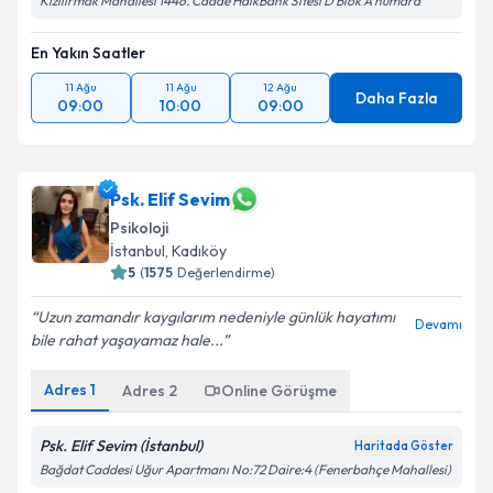
Kızılırmak Mahallesi 1446. Cadde HalkBank Sitesi D Blok A numara
En Yakın Saatler
11 Ağu
11 Ağu
12 Ağu
Daha Fazla
09:00
10:00
09:00
Psk. Elif Sevim
Psikoloji
İstanbul
, Kadıköy
5
(
1575
Değerlendirme)
Uzun zamandır kaygılarım nedeniyle günlük hayatımı
Devamı
bile rahat yaşayamaz hale...
Adres
1
Adres
2
Online Görüşme
Psk. Elif Sevim (İstanbul)
Haritada Göster
Bağdat Caddesi Uğur Apartmanı No:72 Daire:4 (Fenerbahçe Mahallesi)