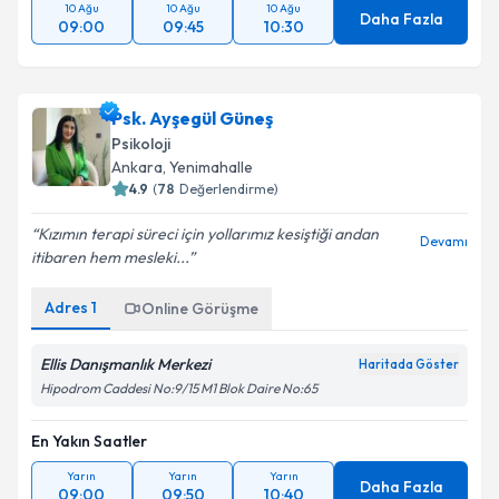
10 Ağu
10 Ağu
10 Ağu
Daha Fazla
09:00
09:45
10:30
Psk. Ayşegül Güneş
Psikoloji
Ankara
, Yenimahalle
4.9
(
78
Değerlendirme)
Kızımın terapi süreci için yollarımız kesiştiği andan
Devamı
itibaren hem mesleki...
Adres
1
Online Görüşme
Ellis Danışmanlık Merkezi
Haritada Göster
Hipodrom Caddesi No:9/15 M1 Blok Daire No:65
En Yakın Saatler
Yarın
Yarın
Yarın
Daha Fazla
09:00
09:50
10:40