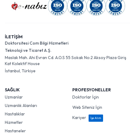
İLETİŞİM
Doktorsitesi Com Bilgi Hizmetleri
Teknoloji ve Ticaret A.Ş.
Maslak Mah. Ahi Evran Cd. A.O.S 55 Sokak No:2 Aksoy Plaza Giriş
Kat Kolektif House
İstanbul, Türkiye
SAĞLIK
PROFESYONELLER
Uzmanlar
Doktorlar İçin
Uzmanlık Alanları
Web Siteniz İçin
Hastalıklar
Kariyer
İşe Alım
Hizmetler
Hastaneler