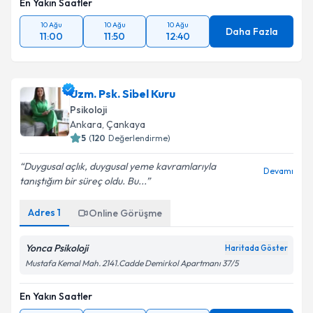
En Yakın Saatler
10 Ağu
10 Ağu
10 Ağu
Daha Fazla
11:00
11:50
12:40
Uzm. Psk. Sibel Kuru
Psikoloji
Ankara
, Çankaya
5
(
120
Değerlendirme)
Duygusal açlık, duygusal yeme kavramlarıyla
Devamı
tanıştığım bir süreç oldu. Bu...
Adres
1
Online Görüşme
Yonca Psikoloji
Haritada Göster
Mustafa Kemal Mah. 2141.Cadde Demirkol Apartmanı 37/5
En Yakın Saatler