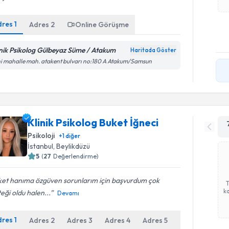
dres
1
Adres
2
Online Görüşme
inik Psikolog Gülbeyaz Süme / Atakum
Haritada Göster
i mahalle mah. atakent bulvarı no:180 A Atakum/Samsun
Klinik Psikolog Buket İğneci
Psikoloji
+
1
diğer
İstanbul
, Beylikdüzü
5
(
27
Değerlendirme)
ket hanıma özgüven sorunlarım için başvurdum çok
ka
eği oldu halen...
Devamı
dres
1
Adres
2
Adres
3
Adres
4
Adres
5
Online Gör