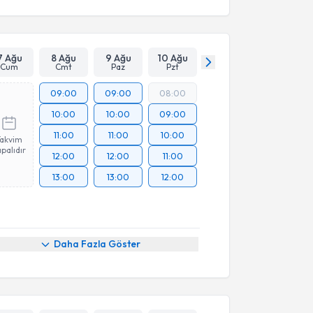
7 Ağu
8 Ağu
9 Ağu
10 Ağu
Cum
Cmt
Paz
Pzt
09:00
09:00
08:00
10:00
10:00
09:00
11:00
11:00
10:00
Takvim
palıdır
12:00
12:00
11:00
13:00
13:00
12:00
Daha Fazla Göster