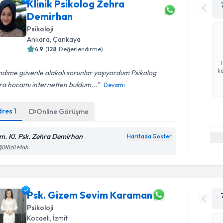
Klinik Psikolog Zehra
Demirhan
Psikoloji
Ankara
, Çankaya
4.9
(
128
Değerlendirme)
ka
dime güvenle alakalı sorunlar yaşıyordum Psikolog
ra hocamı internetten buldum...
Devamı
dres
1
Online Görüşme
m. Kl. Psk. Zehra Demirhan
Haritada Göster
ğütözü Mah.
Psk. Gizem Sevim Karaman
Psikoloji
Kocaeli
, İzmit