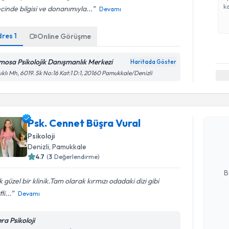
ka
cinde bilgisi ve donanımıyla...
Devamı
dres
1
Online Görüşme
mosa Psikolojik Danışmanlık Merkezi
Haritada Göster
ıklı Mh, 6019. Sk No:16 Kat:1 D:1, 20160 Pamukkale/Denizli
Randevu T
Psk. Cenn
Psk. Cennet Büşra Vural
Size bu uzm
Psikoloji
hazırlandığ
Denizli
, Pamukkale
4.7
(
3
Değerlendirme)
E-posta Ad
B
 güzel bir klinik.Tam olarak kırmızı odadaki dizi gibi
li...
Devamı
Kişisel
okudum
ra Psikoloji