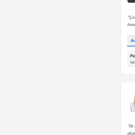
Çok
his
A
Ps
Yah
İlk
diye