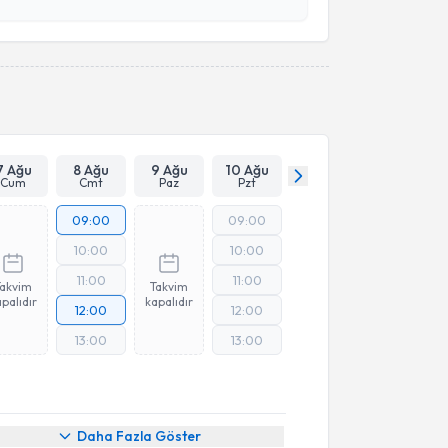
esini kabul ediyorum.
Takvim Talebini Gönder
7 Ağu
8 Ağu
9 Ağu
10 Ağu
Cum
Cmt
Paz
Pzt
09:00
09:00
10:00
10:00
11:00
11:00
Takvim
Takvim
palıdır
kapalıdır
12:00
12:00
13:00
13:00
Online Görüşme
Daha Fazla Göster