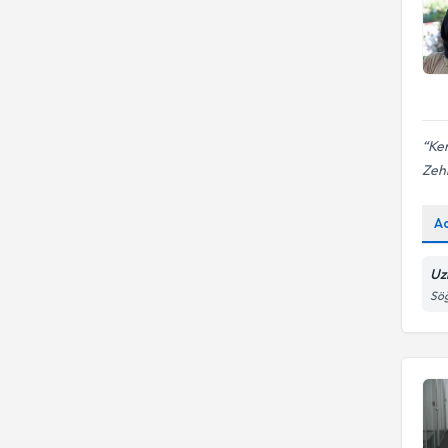
Ken
Zeh
A
Uz
Sö