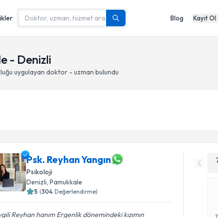
ikler
Blog
Kayıt Ol
 - Denizli
luğu
uygulayan doktor - uzman bulundu
Psk. Reyhan Yangın
Psikoloji
Denizli
, Pamukkale
5
(
304
Değerlendirme)
gili Reyhan hanım Ergenlik dönemindeki kızımın