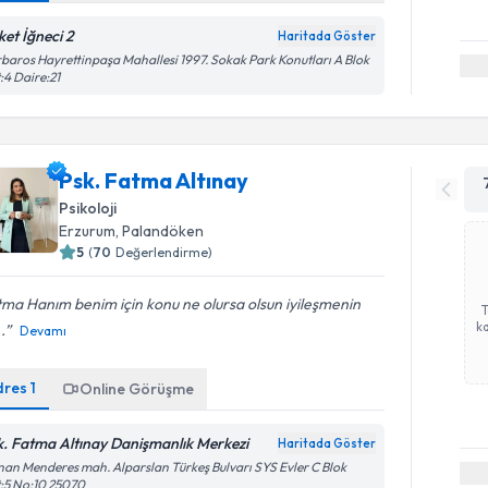
ket İğneci 2
Haritada Göster
baros Hayrettinpaşa Mahallesi 1997. Sokak Park Konutları A Blok
:4 Daire:21
Psk. Fatma Altınay
Psikoloji
Erzurum
, Palandöken
5
(
70
Değerlendirme)
ma Hanım benim için konu ne olursa olsun iyileşmenin
ka
.
Devamı
dres
1
Online Görüşme
k. Fatma Altınay Danişmanlık Merkezi
Haritada Göster
an Menderes mah. Alparslan Türkeş Bulvarı SYS Evler C Blok
:5 No:10 25070