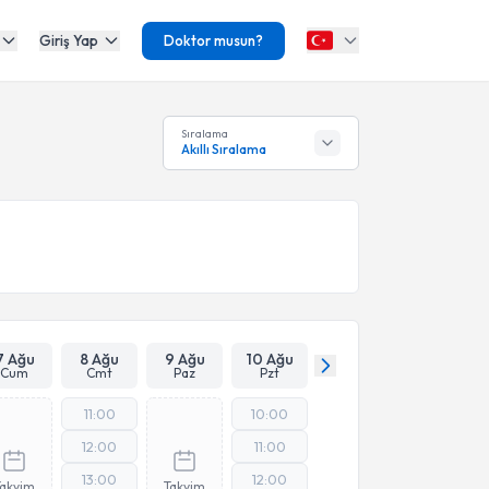
Giriş Yap
Doktor musun?
Sıralama
Akıllı Sıralama
7 Ağu
8 Ağu
9 Ağu
10 Ağu
Cum
Cmt
Paz
Pzt
11:00
10:00
12:00
11:00
13:00
12:00
Takvim
Takvim