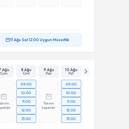
11 Ağu
Sal
12:00
Uygun Müsaitlik
7 Ağu
8 Ağu
9 Ağu
10 Ağu
Cum
Cmt
Paz
Pzt
09:00
09:00
10:00
10:00
11:00
11:00
Takvim
Takvim
palıdır
kapalıdır
12:00
12:00
13:00
13:00
üşme