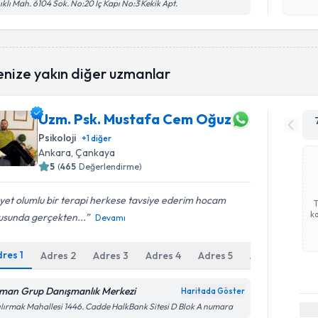
işlenm
ıklı Mah. 6104 Sok. No:20 İç Kapı No:3 Kekik Apt.
enize yakın diğer uzmanlar
Uzm. Psk. Mustafa Cem Oğuz
Psikoloji
+
1
diğer
Ankara
, Çankaya
5
(
465
Değerlendirme)
et olumlu bir terapi herkese tavsiye ederim hocam
ka
usunda gerçekten...
Devamı
dres
1
Adres
2
Adres
3
Adres
4
Adres
5
Adres
6
man Grup Danışmanlık Merkezi
Haritada Göster
ılırmak Mahallesi 1446. Cadde HalkBank Sitesi D Blok A numara