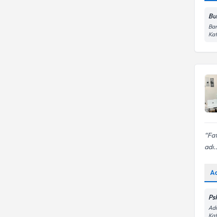
Bu
Bar
Kat
Fat
adı..
A
Ps
Adn
Kat