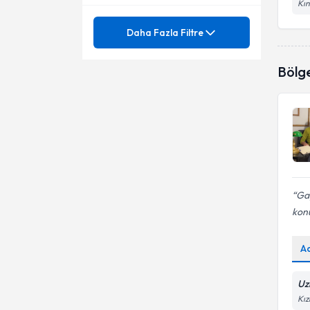
Kın
Mezuniyet
Aile Danışmanlığı
Daha Fazla Filtre
Bireysel Terapi
Ünvan
Bilişsel Davranışçı Terapi
Bölg
EMDR Terapisi
Depresyon
Hacettepe Üniversitesi
Obsesif Kompulsif Bozukluk
Emdr
Maltepe Üniversitesi
Psk.
Online Terapi
Okul Uyum Zorluğu
Travma Sonrası Stres
Oyun terapisi
Bozukluğu
Gay
Yeme Bozuklukları
Yeme bozukluğu
kon
Agorafobi
Aile Danışmanlığı
A
Aile Problemleri
Bipolar Ve İlgili Bozukluklar
Uz
Alt Islatma- Kaka Kaçırma
Bireysel Danışmanlık
Kız