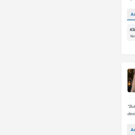
A
Kl
Yen
Bu
dest
A