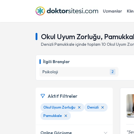
Uzmanlar
Klin
Okul Uyum Zorluğu, Pamukkale
Denizli
Pamukkale
içinde toplam
10
Okul Uyum Zor
İlgili Branşlar
Psikoloji
2
Aktif Filtreler
Okul Uyum Zorluğu
Denizli
Pamukkale
Sev
Online Görüşme