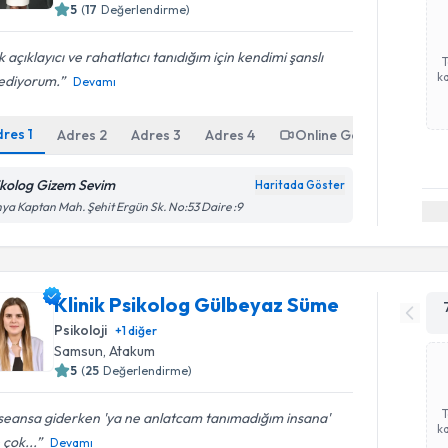
5
(
17
Değerlendirme)
 açıklayıcı ve rahatlatıcı tanıdığım için kendimi şanslı
ka
sediyorum.
Devamı
dres
1
Adres
2
Adres
3
Adres
4
Online Görüşme
ikolog Gizem Sevim
Haritada Göster
ya Kaptan Mah. Şehit Ergün Sk. No:53 Daire :9
Klinik Psikolog Gülbeyaz Süme
Psikoloji
+
1
diğer
Samsun
, Atakum
5
(
25
Değerlendirme)
 seansa giderken 'ya ne anlatcam tanımadığım insana'
ka
 çok...
Devamı