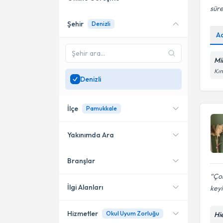
süre
Şehir
Denizli
Online danışmanlık sunan
A
uzmanları göster
Sadece
Denizli
bölgesinde
Mi
uzman ara
Kın
Denizli
İlçe
Pamukkale
Yakınımda Ara
Branşlar
Konumuma yakın uzmanları
Merkezefendi
göster
Çok
Pamukkale
İlgi Alanları
keyif
Hizmetler
Okul Uyum Zorluğu
Hie
Psikoloji