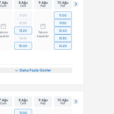
7 Ağu
8 Ağu
9 Ağu
10 Ağu
Cum
Cmt
Paz
Pzt
11:00
11:00
12:30
11:50
13:20
12:40
Takvim
Takvim
palıdır
kapalıdır
14:10
13:30
15:00
14:20
Daha Fazla Göster
7 Ağu
8 Ağu
9 Ağu
10 Ağu
Cum
Cmt
Paz
Pzt
11:00