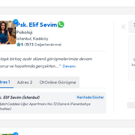
Psk. Elif Sevim
Psikoloji
İstanbul
, Kadıköy
5
(
1573
Değerlendirme)
laşık birkaç aydır düzenli görüşmelerimize devam
ka
yoruz ve hayatımda gerçekten...
Devamı
dres
1
Adres
2
Online Görüşme
. Elif Sevim (İstanbul)
Haritada Göster
dat Caddesi Uğur Apartmanı No:72 Daire:4 (Fenerbahçe
allesi)