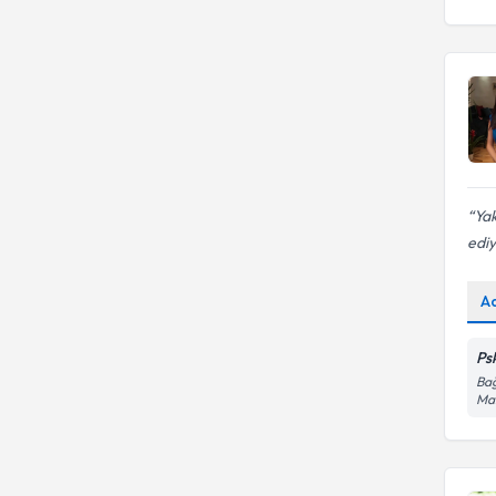
Bireysel Psikoterapi
Yak
edi
A
Psk
Bağ
Mah