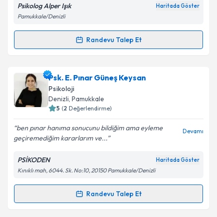
Psikolog Alper Işık
Haritada Göster
Kişisel verilerimin işlenmesine ilişkin
Aydınlatma
Pamukkale/Denizli
Metni
'ni okudum ve kişisel verilerimin belirtilen
kapsamda işlenmesini kabul ediyorum.
Randevu Talep Et
Randevu Takvimi Talebi
Takvim Talebini Gönder
Psk. Alper Işık
için randevu takvimi talebi oluşturun.
Psk. E. Pınar Güneş Keysan
Size bu uzmandan randevu almanız için bir takvim
Psikoloji
hazırlandığında e-posta ile bilgilendireceğiz.
Denizli
, Pamukkale
5
(
2
Değerlendirme)
E-posta Adresiniz
ben pınar hanıma sonucunu bildiğim ama eyleme
Devamı
geçiremediğim kararlarım ve...
PSİKODEN
Haritada Göster
Kişisel verilerimin işlenmesine ilişkin
Aydınlatma
Kınıklı mah, 6044. Sk. No:10, 20150 Pamukkale/Denizli
Metni
'ni okudum ve kişisel verilerimin belirtilen
kapsamda işlenmesini kabul ediyorum.
Randevu Talep Et
Randevu Takvimi Talebi
Takvim Talebini Gönder