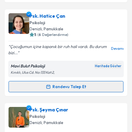
Psk. Cennet Büşra Vural
için randevu takvimi talebi
Psk. Hatice Çan
oluşturun. Size bu uzmandan randevu almanız için bir
Psikoloji
takvim hazırlandığında e-posta ile bilgilendireceğiz.
Denizli
, Pamukkale
5
(
6
Değerlendirme)
E-posta Adresiniz
Çocuğumun içine kapanık bir ruh hali vardı. Bu durum
Devamı
bizi...
Mavi Bulut Psikoloji
Haritada Göster
Kişisel verilerimin işlenmesine ilişkin
Aydınlatma
Kınıklı, Ulus Cd. No:133 Kat:2,
Metni
'ni okudum ve kişisel verilerimin belirtilen
kapsamda işlenmesini kabul ediyorum.
Randevu Talep Et
Randevu Takvimi Talebi
Takvim Talebini Gönder
Psk. Hatice Çan
için randevu takvimi talebi oluşturun.
Psk. Şeyma Çınar
Size bu uzmandan randevu almanız için bir takvim
Psikoloji
hazırlandığında e-posta ile bilgilendireceğiz.
Denizli
, Pamukkale