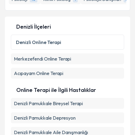
E-posta Adresiniz
Denizli İlçeleri
Kişisel verilerimin işlenmesine ilişkin
Aydınlatma
Metni
'ni okudum ve kişisel verilerimin belirtilen
Denizli
Online Terapi
kapsamda işlenmesini kabul ediyorum.
Merkezefendi
Online Terapi
Takvim Talebini Gönder
Acıpayam
Online Terapi
Online Terapi ile İlgili Hastalıklar
Denizli Pamukkale Bireysel Terapi
Denizli Pamukkale Depresyon
Denizli Pamukkale Aile Danışmanlığı