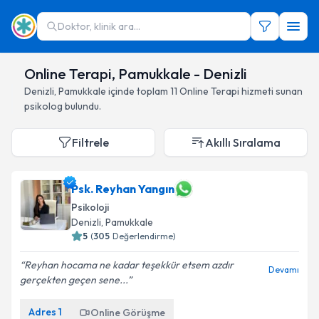
Doktor, klinik ara...
Online Terapi, Pamukkale - Denizli
Denizli
,
Pamukkale
içinde toplam
11
Online Terapi hizmeti sunan
psikolog
bulundu.
Filtrele
Akıllı Sıralama
Psk. Reyhan Yangın
Psikoloji
Denizli
, Pamukkale
5
(
305
Değerlendirme)
Reyhan hocama ne kadar teşekkür etsem azdır
Devamı
gerçekten geçen sene...
Adres
1
Online Görüşme