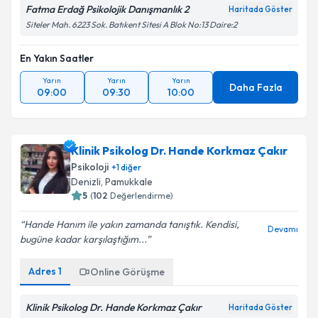
Fatma Erdağ Psikolojik Danışmanlık 2
Haritada Göster
Siteler Mah. 6223 Sok. Batıkent Sitesi A Blok No:13 Daire:2
En Yakın Saatler
Yarın
Yarın
Yarın
Daha Fazla
09:00
09:30
10:00
Klinik Psikolog Dr. Hande Korkmaz Çakır
Psikoloji
+
1
diğer
Denizli
, Pamukkale
5
(
102
Değerlendirme)
Hande Hanım ile yakın zamanda tanıştık. Kendisi,
Devamı
bugüne kadar karşılaştığım...
Adres
1
Online Görüşme
Klinik Psikolog Dr. Hande Korkmaz Çakır
Haritada Göster