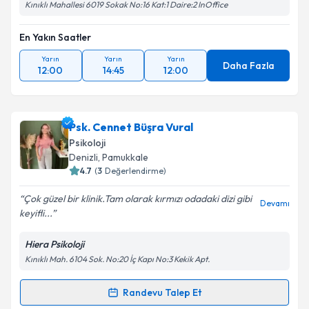
Kınıklı Mahallesi 6019 Sokak No:16 Kat:1 Daire:2 InOffice
En Yakın Saatler
Yarın
Yarın
Yarın
Daha Fazla
12:00
14:45
12:00
Psk. Cennet Büşra Vural
Psikoloji
Denizli
, Pamukkale
4.7
(
3
Değerlendirme)
Çok güzel bir klinik.Tam olarak kırmızı odadaki dizi gibi
Devamı
keyifli...
Hiera Psikoloji
Kınıklı Mah. 6104 Sok. No:20 İç Kapı No:3 Kekik Apt.
Randevu Talep Et
Randevu Takvimi Talebi