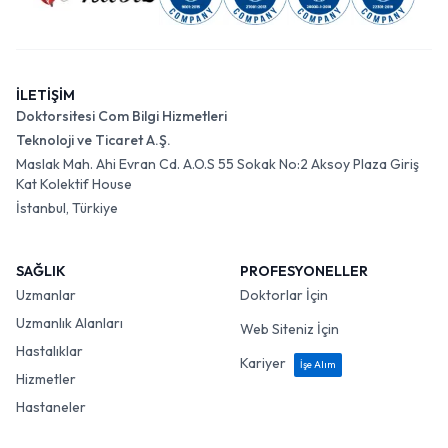
İLETİŞİM
Doktorsitesi Com Bilgi Hizmetleri
Teknoloji ve Ticaret A.Ş.
Maslak Mah. Ahi Evran Cd. A.O.S 55 Sokak No:2 Aksoy Plaza Giriş
Kat Kolektif House
İstanbul, Türkiye
SAĞLIK
PROFESYONELLER
Uzmanlar
Doktorlar İçin
Uzmanlık Alanları
Web Siteniz İçin
Hastalıklar
Kariyer
İşe Alım
Hizmetler
Hastaneler