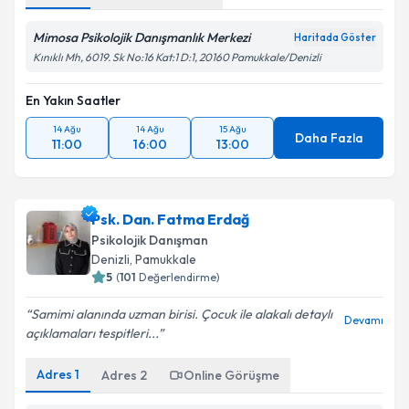
Mimosa Psikolojik Danışmanlık Merkezi
Haritada Göster
Kınıklı Mh, 6019. Sk No:16 Kat:1 D:1, 20160 Pamukkale/Denizli
En Yakın Saatler
14 Ağu
14 Ağu
15 Ağu
Daha Fazla
11:00
16:00
13:00
Psk. Dan. Fatma Erdağ
Psikolojik Danışman
Denizli
, Pamukkale
5
(
101
Değerlendirme)
Samimi alanında uzman birisi. Çocuk ile alakalı detaylı
Devamı
açıklamaları tespitleri...
Adres
1
Adres
2
Online Görüşme