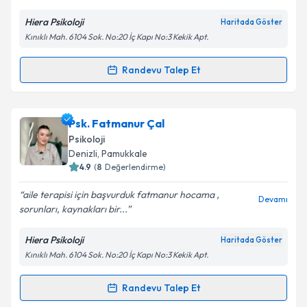
E-posta Adresiniz
Hiera Psikoloji
Haritada Göster
Kınıklı Mah. 6104 Sok. No:20 İç Kapı No:3 Kekik Apt.
Kişisel verilerimin işlenmesine ilişkin
Aydınlatma
Randevu Talep Et
Randevu Takvimi Talebi
Metni
'ni okudum ve kişisel verilerimin belirtilen
kapsamda işlenmesini kabul ediyorum.
Psk. Şeyma Çınar
için randevu takvimi talebi
Psk. Fatmanur Çal
oluşturun. Size bu uzmandan randevu almanız için bir
Takvim Talebini Gönder
Psikoloji
takvim hazırlandığında e-posta ile bilgilendireceğiz.
Denizli
, Pamukkale
4.9
(
8
Değerlendirme)
E-posta Adresiniz
aile terapisi için başvurduk fatmanur hocama ,
Devamı
sorunları, kaynakları bir...
Hiera Psikoloji
Haritada Göster
Kişisel verilerimin işlenmesine ilişkin
Aydınlatma
Kınıklı Mah. 6104 Sok. No:20 İç Kapı No:3 Kekik Apt.
Metni
'ni okudum ve kişisel verilerimin belirtilen
kapsamda işlenmesini kabul ediyorum.
Randevu Talep Et
Randevu Takvimi Talebi