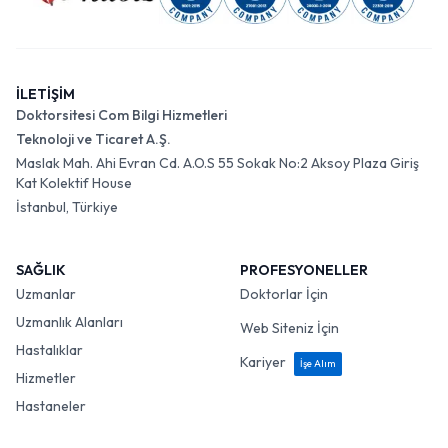
İLETİŞİM
Doktorsitesi Com Bilgi Hizmetleri
Teknoloji ve Ticaret A.Ş.
Maslak Mah. Ahi Evran Cd. A.O.S 55 Sokak No:2 Aksoy Plaza Giriş
Kat Kolektif House
İstanbul, Türkiye
SAĞLIK
PROFESYONELLER
Uzmanlar
Doktorlar İçin
Uzmanlık Alanları
Web Siteniz İçin
Hastalıklar
Kariyer
İşe Alım
Hizmetler
Hastaneler