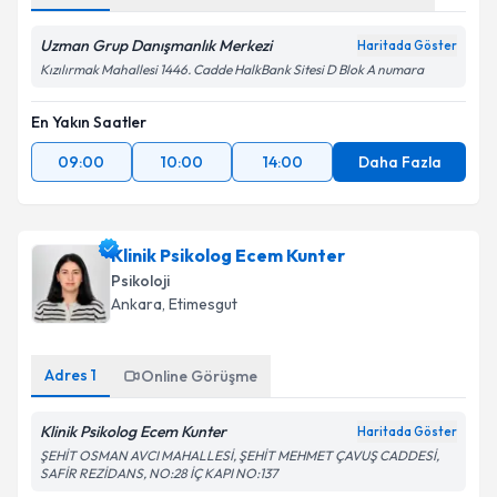
Uzman Grup Danışmanlık Merkezi
Haritada Göster
Kızılırmak Mahallesi 1446. Cadde HalkBank Sitesi D Blok A numara
En Yakın Saatler
09:00
10:00
14:00
Daha Fazla
Klinik Psikolog Ecem Kunter
Psikoloji
Ankara
, Etimesgut
Adres
1
Online Görüşme
Klinik Psikolog Ecem Kunter
Haritada Göster
ŞEHİT OSMAN AVCI MAHALLESİ, ŞEHİT MEHMET ÇAVUŞ CADDESİ,
SAFİR REZİDANS, NO:28 İÇ KAPI NO:137