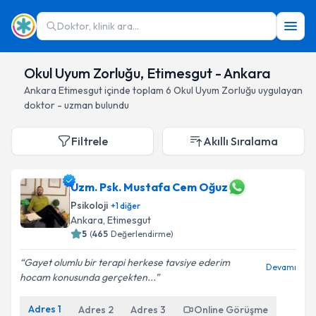
Doktor, klinik ara...
Okul Uyum Zorluğu, Etimesgut - Ankara
Ankara
Etimesgut
içinde toplam
6
Okul Uyum Zorluğu
uygulayan
doktor - uzman bulundu
Filtrele
Akıllı Sıralama
Uzm. Psk. Mustafa Cem Oğuz
Psikoloji
+
1
diğer
Ankara
, Etimesgut
5
(
465
Değerlendirme)
Gayet olumlu bir terapi herkese tavsiye ederim
Devamı
hocam konusunda gerçekten...
Adres
1
Adres
2
Adres
3
Online Görüşme