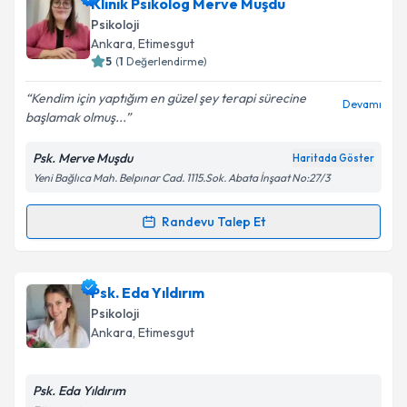
Psk. Cansın Ekiz
için randevu takvimi talebi oluşturun.
Klinik Psikolog Merve Muşdu
Size bu uzmandan randevu almanız için bir takvim
Psikoloji
hazırlandığında e-posta ile bilgilendireceğiz.
Ankara
, Etimesgut
5
(
1
Değerlendirme)
E-posta Adresiniz
Kendim için yaptığım en güzel şey terapi sürecine
Devamı
başlamak olmuş...
Psk. Merve Muşdu
Haritada Göster
Kişisel verilerimin işlenmesine ilişkin
Aydınlatma
Yeni Bağlıca Mah. Belpınar Cad. 1115.Sok. Abata İnşaat No:27/3
Metni
'ni okudum ve kişisel verilerimin belirtilen
kapsamda işlenmesini kabul ediyorum.
Randevu Talep Et
Randevu Takvimi Talebi
Takvim Talebini Gönder
Klinik Psikolog Merve Muşdu
için randevu takvimi
Psk. Eda Yıldırım
talebi oluşturun. Size bu uzmandan randevu almanız
Psikoloji
için bir takvim hazırlandığında e-posta ile
Ankara
, Etimesgut
bilgilendireceğiz.
E-posta Adresiniz
Psk. Eda Yıldırım