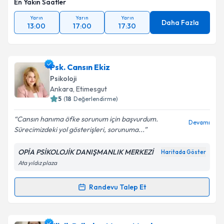
En Yakın Saatler
Yarın
Yarın
Yarın
Daha Fazla
13:00
17:00
17:30
Psk. Cansın Ekiz
Psikoloji
Ankara
, Etimesgut
5
(
18
Değerlendirme)
Cansın hanıma öfke sorunum için başvurdum.
Devamı
Sürecimizdeki yol gösterişleri, sorunuma...
OPİA PSİKOLOJİK DANIŞMANLIK MERKEZİ
Haritada Göster
Ata yıldız plaza
Randevu Talep Et
Randevu Takvimi Talebi