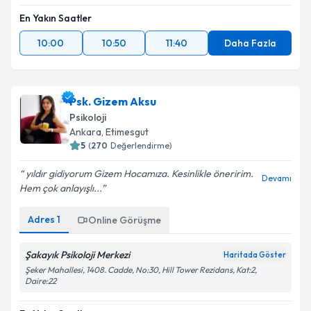
En Yakın Saatler
10:00
10:50
11:40
Daha Fazla
Psk. Gizem Aksu
Psikoloji
Ankara
, Etimesgut
5
(
270
Değerlendirme)
yıldır gidiyorum Gizem Hocamıza. Kesinlikle öneririm.
Devamı
Hem çok anlayışlı...
Adres
1
Online Görüşme
Şakayık Psikoloji Merkezi
Haritada Göster
Şeker Mahallesi, 1408. Cadde, No:30, Hill Tower Rezidans, Kat:2,
Daire:22