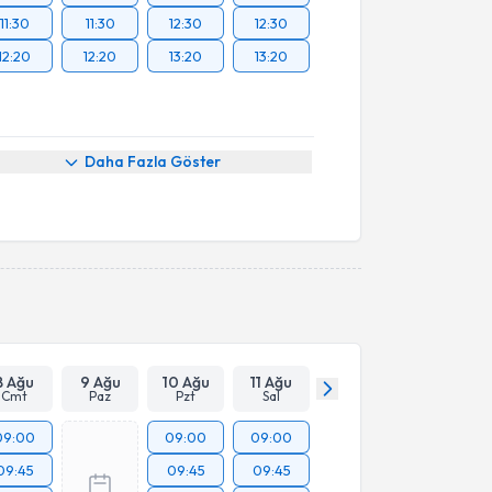
11:30
11:30
12:30
12:30
12:20
12:20
13:20
13:20
Daha Fazla Göster
8 Ağu
9 Ağu
10 Ağu
11 Ağu
Cmt
Paz
Pzt
Sal
09:00
09:00
09:00
09:45
09:45
09:45