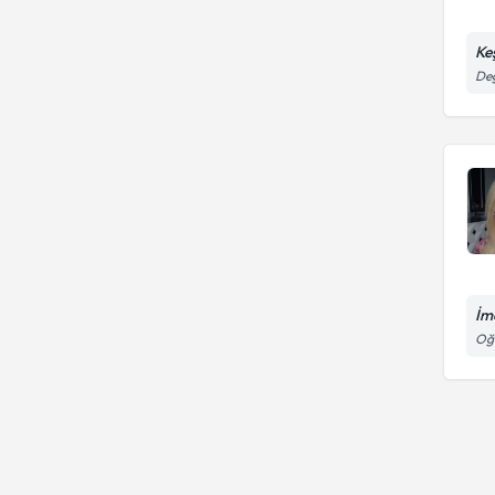
Ke
Değ
İme
Oğu