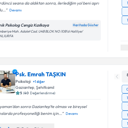
düncü seansı da aldıktan sonra, ilerlediğim yol beni aşırı
u...
Devamı
inik Psikolog Cengiz Kızılkaya
Haritada Göster
beriye Mah. Adalet Cad. U4B BLOK NO:10B\6 Haliliye/
NLIURFA
Psk. Emrah TAŞKIN
Psikoloji
+
1
diğer
Gaziantep
, Şehitkamil
5
(
40
Değerlendirme)
yaman’dan sonra Gaziantep’te olması ve bireysel
slarda profesyonelliği benim için...
Devamı