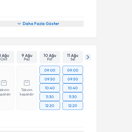
Daha Fazla Göster
8 Ağu
9 Ağu
10 Ağu
11 Ağu
Cmt
Paz
Pzt
Sal
09:00
09:00
09:50
09:50
10:40
10:40
Takvim
Takvim
palıdır
kapalıdır
11:30
11:30
12:20
12:20