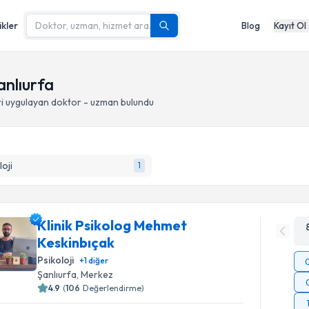
ikler
Blog
Kayıt Ol
anlıurfa
i
uygulayan doktor - uzman bulundu
loji
1
Klinik Psikolog Mehmet
Keskinbıçak
Psikoloji
+
1
diğer
Şanlıurfa
, Merkez
4.9
(
106
Değerlendirme)