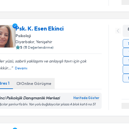
Psk. K. Esen Ekinci
Psikoloji
Diyarbakır
, Yenişehir
5
(
11
Değerlendirme)
er yüzü, sabırlı yaklaşımı ve anlayışlı tavrı için çok
kkür...
Devamı
dres
1
Online Görüşme
inci Psikolojik Danışmanlık Merkezi
Haritada Göster
cılar şanlıurfa blv. Yan yolu buğdaycılar plaza A blok kat 6 no 51