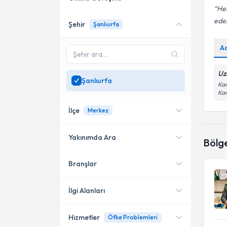
Her
ede
Şehir
Şanlıurfa
Online danışmanlık sunan
uzmanları göster
A
Sadece
Şanlıurfa
bölgesinde uzman ara
Uz
Şanlıurfa
Kar
Ka
İlçe
Merkez
Yakınımda Ara
Bölg
Branşlar
Konumuma yakın uzmanları
Karaköprü
göster
Haliliye
İlgi Alanları
Merkez
Hizmetler
Öfke Problemleri
Klinik Psikolog