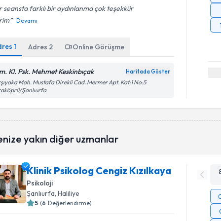
 seansta farklı bir aydınlanma çok teşekkür
rim
Devamı
dres
1
Adres
2
Online Görüşme
m. Kl. Psk. Mehmet Keskinbıçak
Haritada Göster
şıyaka Mah. Mustafa Direkli Cad. Mermer Apt. Kat:1 No:5
raköprü/Şanlıurfa
enize yakın diğer uzmanlar
Klinik Psikolog Cengiz Kızılkaya
Psikoloji
Şanlıurfa
, Haliliye
5
(
6
Değerlendirme)