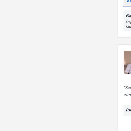
A
Duygu durum bozuklukları
Ps
Değ
Kat
Ken
etm
Ps