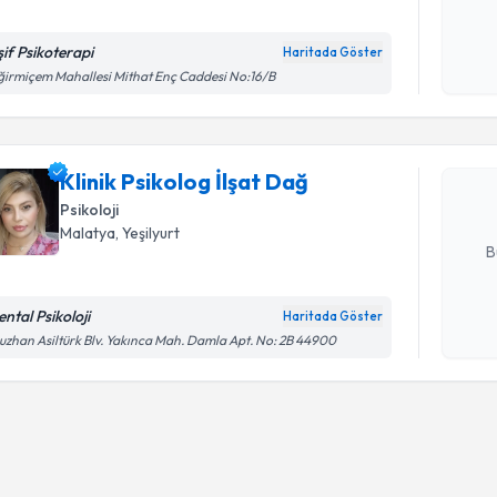
şif Psikoterapi
Haritada Göster
Randevu T
Kişisel
irmiçem Mahallesi Mithat Enç Caddesi No:16/B
okudum
işlenm
Klinik Psi
Size bu uzm
Klinik Psikolog İlşat Dağ
hazırlandığ
Psikoloji
E-posta Ad
Malatya
, Yeşilyurt
B
ntal Psikoloji
Haritada Göster
Kişisel
zhan Asiltürk Blv. Yakınca Mah. Damla Apt. No: 2B 44900
okudum
işlenm