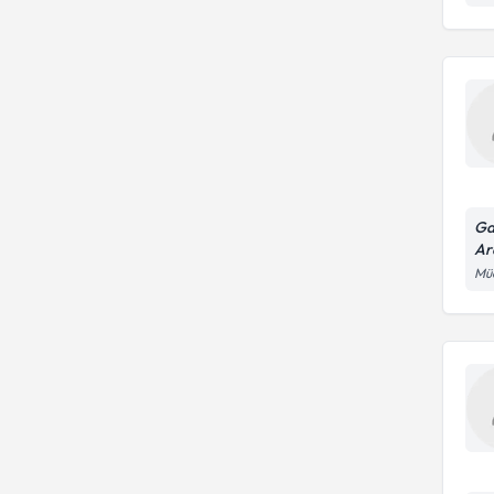
Ga
Ar
Müc