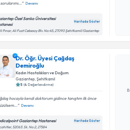
sorularımı...
Devamı
Kişisel
ziantep Özel Sanko Üniversitesi
okudum
Haritada Göster
stanesi
işlenm
ili Pınar, Ali Fuat Cebesoy Blv. No:45, 27090 Şehitkamil/Gaziantep
Randevu T
Dr. Öğr. Üyesi Çağdaş
Dr. Öğr. 
Demiroğlu
oluşturun. 
hazırlandığ
Kadın Hastalıkları ve Doğum
Gaziantep
, Şehitkamil
E-posta Ad
5
(
4
Değerlendirme)
B
daş hocayla kendi doktorum gidince tanıştım ilk önce
üzülsem...
Devamı
Kişisel
okudum
dicalpoint Gaziantep Hastanesi
Haritada Göster
işlenm
Randevu T
ahitler, 52063. Sk. No:2, 27584