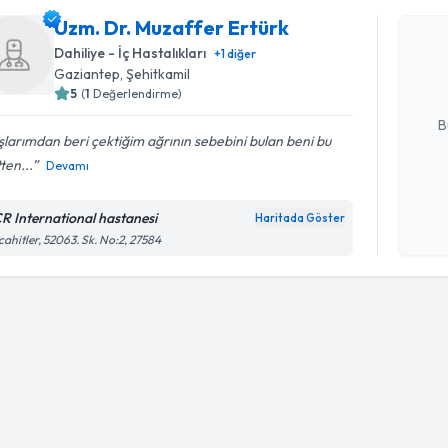
Uzm. Dr. 
Uzm. Dr. Muzaffer Ertürk
oluşturun. 
Dahiliye - İç Hastalıkları
+
1
diğer
hazırlandığ
Gaziantep
, Şehitkamil
5
(
1
Değerlendirme)
E-posta Ad
B
larımdan beri çektiğim ağrının sebebini bulan beni bu
ten...
Devamı
Kişisel
okudum
R International hastanesi
Haritada Göster
işlenm
ahitler, 52063. Sk. No:2, 27584