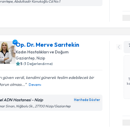
rantepe, Abdulkadir Konukoğlu Cd No:1
Op. Dr. Merve Sarıtekin
Kadın Hastalıkları ve Doğum
Gaziantep
, Nizip
5
(
1
Değerlendirme)
rı güven verdi, kendimi günerek teslim edebilecek bir
ka
orun olması...
Devamı
el ADN Hastanesi - Nizip
Haritada Göster
ar Sinan, Niğbolu Sk., 27700 Nizip/Gaziantep
Randevu T