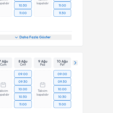
palıdır
kapalıdır
10:30
11:00
11:00
11:30
Daha Fazla Göster
7 Ağu
8 Ağu
9 Ağu
10 Ağu
Cum
Cmt
Paz
Pzt
09:00
09:00
09:30
09:30
10:00
10:00
Takvim
Takvim
palıdır
kapalıdır
10:30
10:30
11:00
11:00