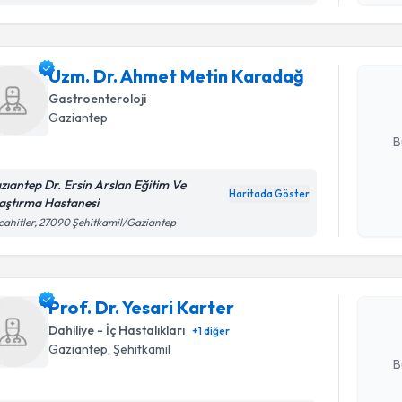
Uzm. Dr. 
oluşturun. 
Uzm. Dr. Ahmet Metin Karadağ
hazırlandığ
Gastroenteroloji
Gaziantep
E-posta Ad
B
zıantep Dr. Ersin Arslan Eğitim Ve
Haritada Göster
aştırma Hastanesi
Kişisel
Randevu T
ahitler, 27090 Şehitkamil/Gaziantep
okudum
işlenm
Prof. Dr. 
Size bu uzm
Prof. Dr. Yesari Karter
hazırlandığ
Dahiliye - İç Hastalıkları
+
1
diğer
E-posta Ad
Gaziantep
, Şehitkamil
B