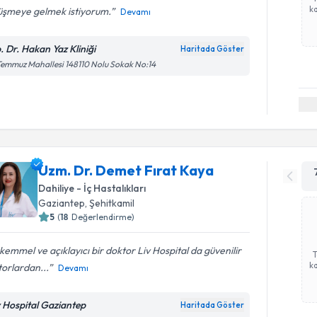
ka
üşmeye gelmek istiyorum.
Devamı
. Dr. Hakan Yaz Kliniği
Haritada Göster
Temmuz Mahallesi 148110 Nolu Sokak No:14
Uzm. Dr. Demet Fırat Kaya
Dahiliye - İç Hastalıkları
Gaziantep
, Şehitkamil
5
(
18
Değerlendirme)
emmel ve açıklayıcı bir doktor Liv Hospital da güvenilir
ka
orlardan...
Devamı
v Hospital Gaziantep
Haritada Göster