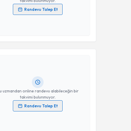
takvimi bulunmuyor.
Randevu Talep Et
 verilerimin işlenmesine ilişkin
Aydınlatma Metni
'ni
 ve kişisel verilerimin belirtilen kapsamda
esini kabul ediyorum.
akvimi Talebi
Takvim Talebini Gönder
Üyesi Çağdaş Demiroğlu
için randevu takvimi talebi
Size bu uzmandan randevu almanız için bir takvim
ında e-posta ile bilgilendireceğiz.
resiniz
u uzmandan online randevu alabileceğin bir
takvimi bulunmuyor.
Randevu Talep Et
 verilerimin işlenmesine ilişkin
Aydınlatma Metni
'ni
 ve kişisel verilerimin belirtilen kapsamda
esini kabul ediyorum.
akvimi Talebi