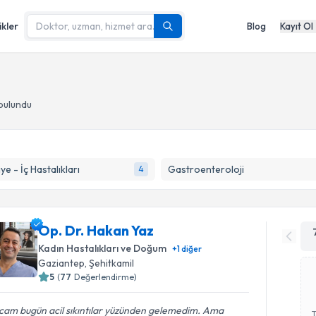
ikler
Blog
Kayıt Ol
bulundu
ye - İç Hastalıkları
Gastroenteroloji
4
Op. Dr. Hakan Yaz
Kadın Hastalıkları ve Doğum
+
1
diğer
Gaziantep
, Şehitkamil
5
(
77
Değerlendirme)
cam bugün acil sıkıntılar yüzünden gelemedim. Ama