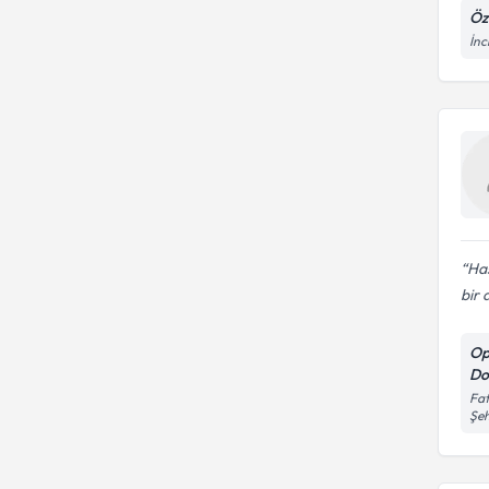
Öz
İnc
Has
bir 
Op
Do
Fat
Şeh