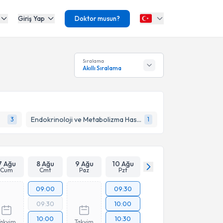
Giriş Yap
Doktor musun?
Sıralama
Akıllı Sıralama
Endokrinoloji ve Metabolizma Hastalıkları
3
1
7 Ağu
8 Ağu
9 Ağu
10 Ağu
Cum
Cmt
Paz
Pzt
09:00
09:30
09:30
10:00
10:00
10:30
Takvim
Takvim