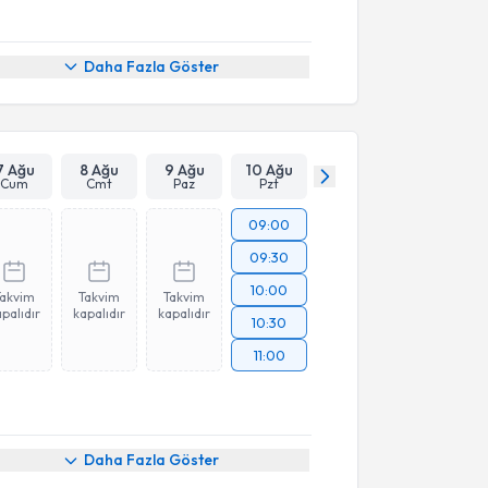
Daha Fazla Göster
7 Ağu
8 Ağu
9 Ağu
10 Ağu
Cum
Cmt
Paz
Pzt
09:00
09:30
10:00
Takvim
Takvim
Takvim
palıdır
kapalıdır
kapalıdır
10:30
11:00
akvimi Talebi
Daha Fazla Göster