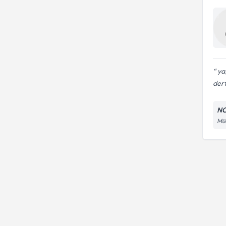
yaş
dert
NC
Müc