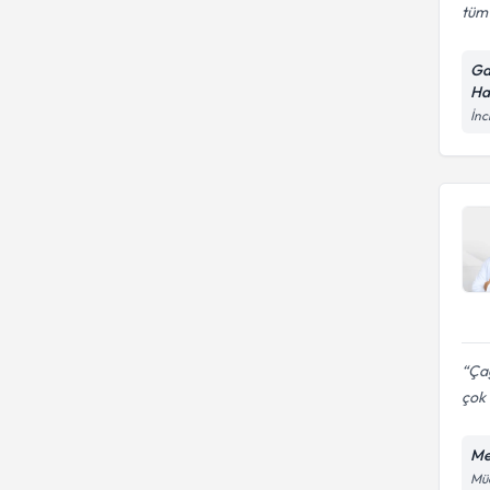
tüm 
Ga
Ha
İnc
Çağ
çok 
Me
Müc