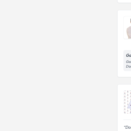
Ga
Gaz
Dal
Dok