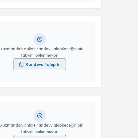
Takvim Talebini Gönder
Ahmet Metin Karadağ
için randevu takvimi talebi
Size bu uzmandan randevu almanız için bir takvim
ında e-posta ile bilgilendireceğiz.
resiniz
u uzmandan online randevu alabileceğin bir
takvimi bulunmuyor.
Randevu Talep Et
 verilerimin işlenmesine ilişkin
Aydınlatma Metni
'ni
akvimi Talebi
 ve kişisel verilerimin belirtilen kapsamda
esini kabul ediyorum.
Yesari Karter
için randevu takvimi talebi oluşturun.
andan randevu almanız için bir takvim
Takvim Talebini Gönder
ında e-posta ile bilgilendireceğiz.
resiniz
u uzmandan online randevu alabileceğin bir
takvimi bulunmuyor.