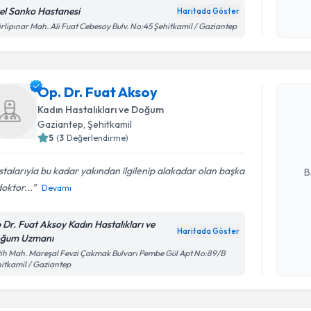
el Sanko Hastanesi
Haritada Göster
Kişisel
irlipınar Mah. Ali Fuat Cebesoy Bulv. No:45 Şehitkamil / Gaziantep
okudum
işlenm
Randevu T
Op. Dr. Fuat Aksoy
Op. Dr. Fu
Kadın Hastalıkları ve Doğum
bu uzmandan
Gaziantep
, Şehitkamil
posta ile bi
5
(
3
Değerlendirme)
E-posta Ad
talarıyla bu kadar yakından ilgilenip alakadar olan başka
B
doktor...
Devamı
Kişisel
 Dr. Fuat Aksoy Kadın Hastalıkları ve
Haritada Göster
okudum
ğum Uzmanı
işlenm
ih Mah. Mareşal Fevzi Çakmak Bulvarı Pembe Gül Apt No:89/B
itkamil / Gaziantep
Randevu T