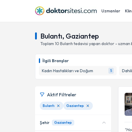
Uzmanlar
Klin
Bulantı, Gaziantep
Toplam
10
Bulantı
tedavisi yapan doktor - uzman 
İlgili Branşlar
Kadın Hastalıkları ve Doğum
Dahili
5
Aktif Filtreler
Bulantı
Gaziantep
Şehir
Gaziantep
Ho