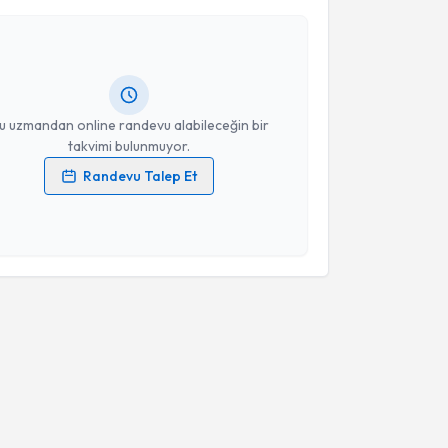
Muzaffer Ertürk
için randevu takvimi talebi
Size bu uzmandan randevu almanız için bir takvim
ında e-posta ile bilgilendireceğiz.
resiniz
u uzmandan online randevu alabileceğin bir
takvimi bulunmuyor.
Randevu Talep Et
 verilerimin işlenmesine ilişkin
Aydınlatma Metni
'ni
 ve kişisel verilerimin belirtilen kapsamda
esini kabul ediyorum.
Takvim Talebini Gönder