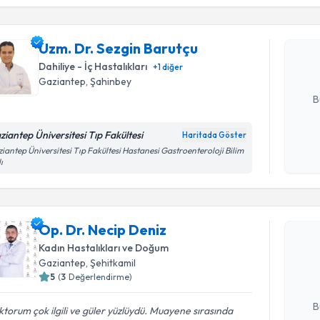
Uzm. Dr. 
Size bu uzm
Uzm. Dr. Sezgin Barutçu
hazırlandığ
Dahiliye - İç Hastalıkları
+
1
diğer
E-posta Ad
Gaziantep
, Şahinbey
B
ziantep Üniversitesi Tıp Fakültesi
Haritada Göster
Kişisel
iantep Üniversitesi Tıp Fakültesi Hastanesi Gastroenteroloji Bilim
ı
okudum
işlenm
Randevu T
Op. Dr. Necip Deniz
Op. Dr. N
bu uzmandan
Kadın Hastalıkları ve Doğum
posta ile bi
Gaziantep
, Şehitkamil
5
(
3
Değerlendirme)
E-posta Ad
B
torum çok ilgili ve güler yüzlüydü. Muayene sırasında