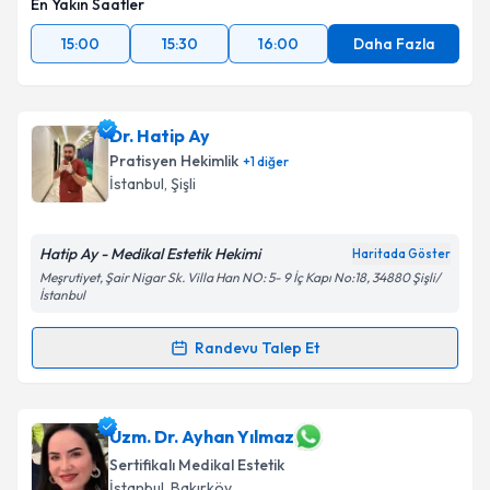
En Yakın Saatler
15:00
15:30
16:00
Daha Fazla
Dr. Hatip Ay
Pratisyen Hekimlik
+
1
diğer
İstanbul
, Şişli
Hatip Ay - Medikal Estetik Hekimi
Haritada Göster
Meşrutiyet, Şair Nigar Sk. Villa Han NO: 5- 9 İç Kapı No:18, 34880 Şişli/
İstanbul
Randevu Talep Et
Randevu Takvimi Talebi
Dr. Hatip Ay
için randevu takvimi talebi oluşturun. Size
Uzm. Dr. Ayhan Yılmaz
bu uzmandan randevu almanız için bir takvim
Sertifikalı Medikal Estetik
hazırlandığında e-posta ile bilgilendireceğiz.
İstanbul
, Bakırköy