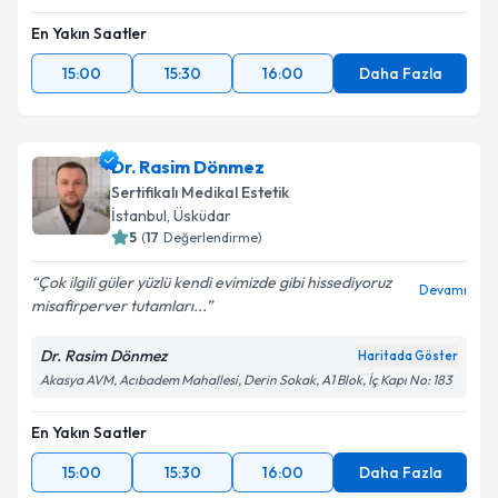
En Yakın Saatler
15:00
15:30
16:00
Daha Fazla
Dr. Rasim Dönmez
Sertifikalı Medikal Estetik
İstanbul
, Üsküdar
5
(
17
Değerlendirme)
Çok ilgili güler yüzlü kendi evimizde gibi hissediyoruz
Devamı
misafirperver tutamları...
Dr. Rasim Dönmez
Haritada Göster
Akasya AVM, Acıbadem Mahallesi, Derin Sokak, A1 Blok, İç Kapı No: 183
En Yakın Saatler
15:00
15:30
16:00
Daha Fazla