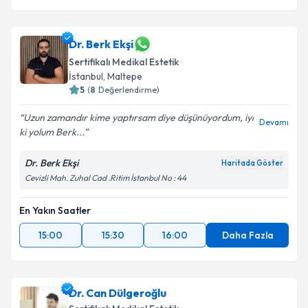
Dr. Berk Ekşi
Sertifikalı Medikal Estetik
İstanbul
, Maltepe
5
(
8
Değerlendirme)
Uzun zamandır kime yaptırsam diye düşünüyordum, iyi
Devamı
ki yolum Berk...
Dr. Berk Ekşi
Haritada Göster
Cevizli Mah. Zuhal Cad .Ritim İstanbul No : 44
En Yakın Saatler
15:00
15:30
16:00
Daha Fazla
Dr. Can Dülgeroğlu