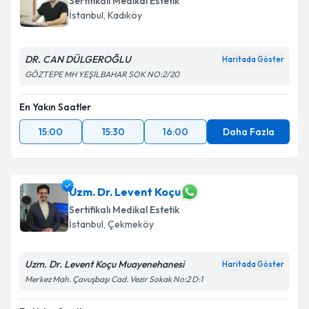
Sertifikalı Medikal Estetik
İstanbul
, Kadıköy
DR. CAN DÜLGEROĞLU
Haritada Göster
GÖZTEPE MH YEŞİLBAHAR SOK NO:2/20
En Yakın Saatler
15:00
15:30
16:00
Daha Fazla
Uzm. Dr. Levent Koçu
Sertifikalı Medikal Estetik
İstanbul
, Çekmeköy
Uzm. Dr. Levent Koçu Muayenehanesi
Haritada Göster
Merkez Mah. Çavuşbaşı Cad. Vezir Sokak No:2 D:1