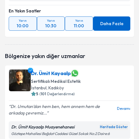
En Yakın Saatler
Yarın
Yarın
Yarın
Daha Fazla
10:00
10:30
11:00
Bölgenize yakın diğer uzmanlar
Dr. Ümit Kayaalp
Sertifikalı Medikal Estetik
İstanbul
, Kadıköy
5
(
101
Değerlendirme)
Dr. Umutan’dan hem ben, hem annem hem de
Devamı
arkadaş çevremiz...
Dr. Ümit Kayaalp Muayenehanesi
Haritada Göster
Göztepe Mahallesi Bağdat Caddesi Güzel Sokak No:2 Daire:6