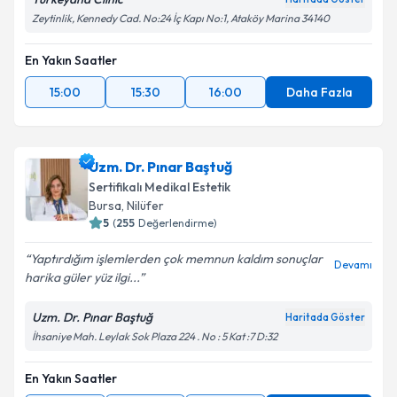
Zeytinlik, Kennedy Cad. No:24 İç Kapı No:1, Ataköy Marina 34140
En Yakın Saatler
15:00
15:30
16:00
Daha Fazla
Uzm. Dr. Pınar Baştuğ
Sertifikalı Medikal Estetik
Bursa
, Nilüfer
5
(
255
Değerlendirme)
Yaptırdığım işlemlerden çok memnun kaldım sonuçlar
Devamı
harika güler yüz ilgi...
Uzm. Dr. Pınar Baştuğ
Haritada Göster
İhsaniye Mah. Leylak Sok Plaza 224 . No : 5 Kat :7 D:32
En Yakın Saatler