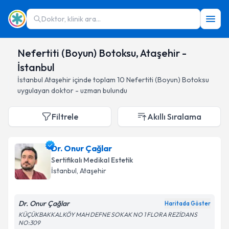
Doktor, klinik ara...
Nefertiti (Boyun) Botoksu, Ataşehir -
İstanbul
İstanbul
Ataşehir
içinde toplam
10
Nefertiti (Boyun) Botoksu
uygulayan doktor - uzman bulundu
Filtrele
Akıllı Sıralama
Dr. Onur Çağlar
Sertifikalı Medikal Estetik
İstanbul
, Ataşehir
Dr. Onur Çağlar
Haritada Göster
KÜÇÜKBAKKALKÖY MAH DEFNE SOKAK NO 1 FLORA REZİDANS
NO:309