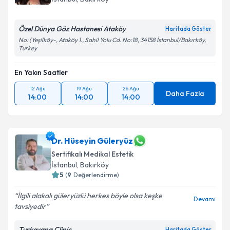
E-posta Adresiniz
Özel Dünya Göz Hastanesi Ataköy
Haritada Göster
No: (Yeşilköy-, Ataköy 1., Sahil Yolu Cd. No:18, 34158 İstanbul/Bakırköy,
Turkey
Kişisel verilerimin işlenmesine ilişkin
Aydınlatma
En Yakın Saatler
Metni
'ni okudum ve kişisel verilerimin belirtilen
kapsamda işlenmesini kabul ediyorum.
12 Ağu
19 Ağu
26 Ağu
Daha Fazla
14:00
14:00
14:00
Takvim Talebini Gönder
Dr. Hüseyin Güleryüz
Sertifikalı Medikal Estetik
İstanbul
, Bakırköy
5
(
9
Değerlendirme)
İlgili alakalı güleryüzlü herkes böyle olsa keşke
Devamı
tavsiyedir
Turkeyana Clinic
Haritada Göster