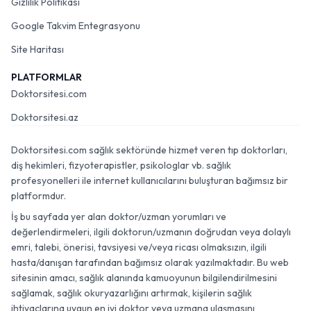
Gizlilik Politikası
Google Takvim Entegrasyonu
Site Haritası
PLATFORMLAR
Doktorsitesi.com
Doktorsitesi.az
Doktorsitesi.com sağlık sektöründe hizmet veren tıp doktorları,
diş hekimleri, fizyoterapistler, psikologlar vb. sağlık
profesyonelleri ile internet kullanıcılarını buluşturan bağımsız bir
platformdur.
İş bu sayfada yer alan doktor/uzman yorumları ve
değerlendirmeleri, ilgili doktorun/uzmanın doğrudan veya dolaylı
emri, talebi, önerisi, tavsiyesi ve/veya ricası olmaksızın, ilgili
hasta/danışan tarafından bağımsız olarak yazılmaktadır. Bu web
sitesinin amacı, sağlık alanında kamuoyunun bilgilendirilmesini
sağlamak, sağlık okuryazarlığını artırmak, kişilerin sağlık
ihtiyaçlarına uygun en iyi doktor veya uzmana ulaşmasını