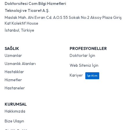
Doktorsitesi Com Bilgi Hizmetleri
Teknoloji ve Ticaret A.Ş.
Maslak Mah. Ahi Evran Cd. A.O.S 55 Sokak No:2 Aksoy Plaza Giriş
Kat Kolektif House
İstanbul, Türkiye
SAĞLIK
PROFESYONELLER
Uzmanlar
Doktorlar İçin
Uzmanlık Alanları
Web Siteniz İçin
Hastalıklar
Kariyer
İşe Alım
Hizmetler
Hastaneler
KURUMSAL
Hakkımızda
Bize Ulaşın