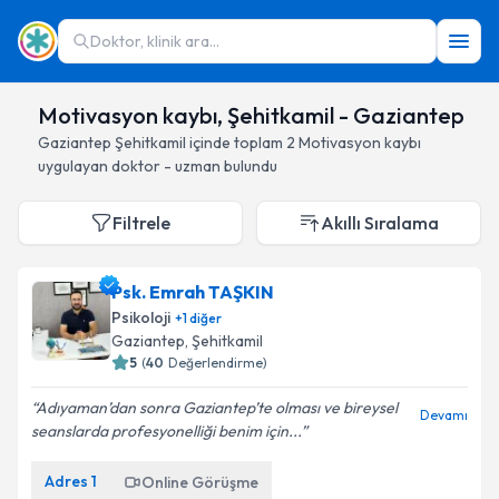
Doktor, klinik ara...
Motivasyon kaybı, Şehitkamil - Gaziantep
Gaziantep
Şehitkamil
içinde toplam
2
Motivasyon kaybı
uygulayan doktor - uzman bulundu
Filtrele
Akıllı Sıralama
Psk. Emrah TAŞKIN
Psikoloji
+
1
diğer
Gaziantep
, Şehitkamil
5
(
40
Değerlendirme)
Adıyaman’dan sonra Gaziantep’te olması ve bireysel
Devamı
seanslarda profesyonelliği benim için...
Adres
1
Online Görüşme