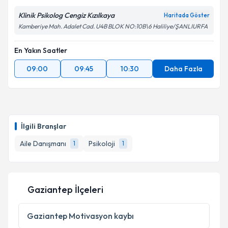
Klinik Psikolog Cengiz Kızılkaya
Haritada Göster
Kamberiye Mah. Adalet Cad. U4B BLOK NO:10B\6 Haliliye/ŞANLIURFA
En Yakın Saatler
09:00
09:45
10:30
Daha Fazla
İlgili Branşlar
Aile Danışmanı
Psikoloji
1
1
Gaziantep İlçeleri
Gaziantep
Motivasyon kaybı