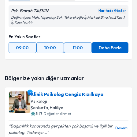
Psk. Emrah TAŞKIN
Haritada Göster
Değirmiçem Mah. Nişantaşı Sok. Tekerekoğlu İş Merkezi Bina No.2 Kat .1
İç Kapı No:44
En Yakın Saatler
09:00
10:00
11:00
Daha Fazla
Bölgenize yakın diğer uzmanlar
Klinik Psikolog Cengiz Kızılkaya
Psikoloji
Şanlıurfa
, Haliliye
5
(
7
Değerlendirme)
Bağımlılık konusunda gerçekten çok başarılı ve ilgili bir
Devamı
psikolog. Tedaviye...