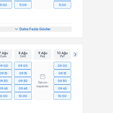
11:00
11:00
11:00
Daha Fazla Göster
7 Ağu
8 Ağu
9 Ağu
10 Ağu
Cum
Cmt
Paz
Pzt
09:00
09:00
09:00
09:15
09:15
09:15
09:30
09:30
09:30
Takvim
kapalıdır
09:45
09:45
09:45
10:00
10:00
10:00