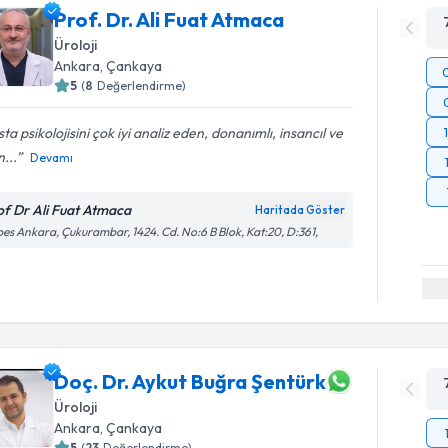
Prof. Dr. Ali Fuat Atmaca
Üroloji
Ankara
, Çankaya
5
(
8
Değerlendirme)
ta psikolojisini çok iyi analiz eden, donanımlı, insancıl ve
n...
Devamı
of Dr Ali Fuat Atmaca
Haritada Göster
es Ankara, Çukurambar, 1424. Cd. No:6 B Blok, Kat:20, D:361,
Doç. Dr. Aykut Buğra Şentürk
Üroloji
Ankara
, Çankaya
5
(
23
Değerlendirme)