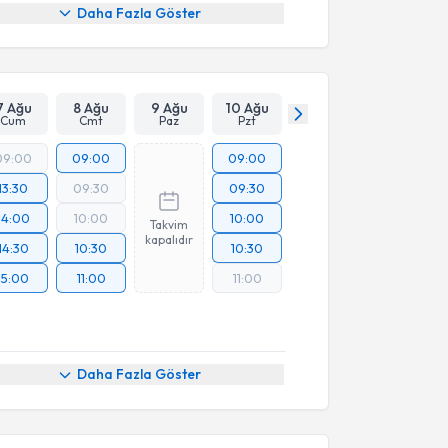
Daha Fazla Göster
7 Ağu
8 Ağu
9 Ağu
10 Ağu
Cum
Cmt
Paz
Pzt
09:00
09:00
09:00
13:30
09:30
09:30
14:00
10:00
10:00
Takvim
kapalıdır
14:30
10:30
10:30
15:00
11:00
11:00
Daha Fazla Göster