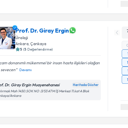
Prof. Dr. Giray Ergin
Üroloji
Ankara
, Çankaya
5
(
5
Değerlendirme)
am donanımlı mükemmel bir insan hasta ilişkileri olağan
ü sevecen
Devamı
of. Dr. Giray Ergin Muayenehanesi
Haritada Göster
ılırmak Mah 1450.SOK NO :3/53 ATM İŞ Merkezi 11.kat A Blok
nkaya/Ankara