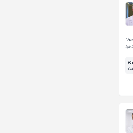
Has
işini
Pr
Cub