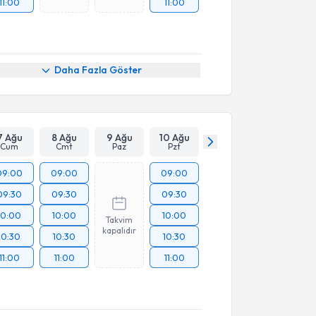
11:00
11:00
Daha Fazla Göster
7 Ağu
8 Ağu
9 Ağu
10 Ağu
Cum
Cmt
Paz
Pzt
09:00
09:00
09:00
09:30
09:30
09:30
10:00
10:00
10:00
Takvim
kapalıdır
10:30
10:30
10:30
11:00
11:00
11:00