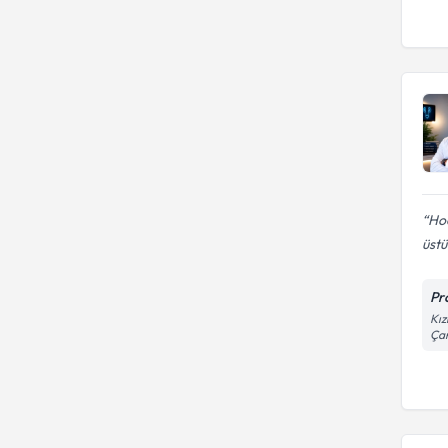
Hoc
üst
Pr
Kız
Ça