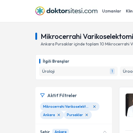
Uzmanlar
Klin
Mikrocerrahi Varikoselektomi
Ankara
Pursaklar
içinde toplam
10
Mikrocerrahi V
İlgili Branşlar
Üroloji
Üroo
1
Aktif Filtreler
Mikrocerrahi Varikoselektomi
Ankara
Pursaklar
Şehir
Ankara