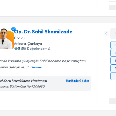
Op. Dr. Sahil Shamilzade
Üroloji
Ankara
, Çankaya
5
(
50
Değerlendirme)
rarda kanama şikayetiyle Sahil hocama başvurmuştum.
min detayli ve...
Devamı
el Koru Kavaklıdere Hastanesi
Haritada Göster
rbaros, Büklüm Cad.No:72 06680