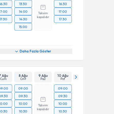
16:30
13:30
16:30
17:00
14:00
17:00
Takvim
kapalıdır
17:30
14:30
17:30
15:00
Daha Fazla Göster
7 Ağu
8 Ağu
9 Ağu
10 Ağu
Cum
Cmt
Paz
Pzt
09:00
09:00
09:00
09:30
09:30
09:30
10:00
10:00
10:00
Takvim
kapalıdır
10:30
10:30
10:30