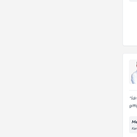
İdr
gitt
Me
Ken