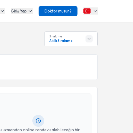
Giriş Yap
Doktor musun?
Sıralama
Akıllı Sıralama
akvimi Talebi
Mehmet Bilgehan Yüksel
için randevu takvimi talebi
Size bu uzmandan randevu almanız için bir takvim
ında e-posta ile bilgilendireceğiz.
resiniz
u uzmandan online randevu alabileceğin bir