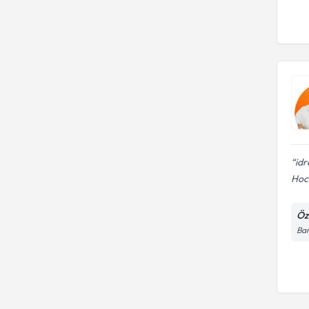
id
Hoca
Öz
Ba