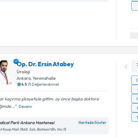
Op. Dr. Ersin Atabey
Üroloji
Ankara
, Yenimahalle
4.5
(
1
Değerlendirme)
ar kaçırma şikayetiyle gittim. ay önce başka doktora
iğimde...
Devamı
dical Park Ankara Hastanesi
Haritada Göster
t Koop Mah 1868. Sok, Batıkent Blv. No:15