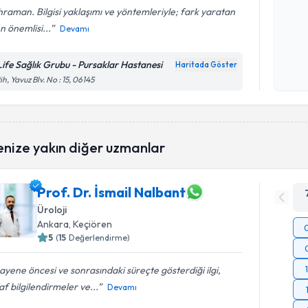
raman. Bilgisi yaklaşımı ve yöntemleriyle; fark yaratan
n önemlisi...
Devamı
Kişisel
okudum
Life Sağlık Grubu - Pursaklar Hastanesi
Haritada Göster
işlenm
ih, Yavuz Blv. No : 15, 06145
enize yakın diğer uzmanlar
Prof. Dr. İsmail Nalbant
Üroloji
Ankara
, Keçiören
5
(
15
Değerlendirme)
yene öncesi ve sonrasındaki süreçte gösterdiği ilgi,
af bilgilendirmeler ve...
Devamı