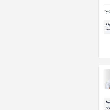
yıl
Mu
Pro
Ba
Ata