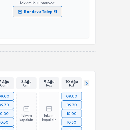
takvimi bulunmuyor.
Randevu Talep Et
 verilerimin işlenmesine ilişkin
Aydınlatma Metni
'ni
 ve kişisel verilerimin belirtilen kapsamda
esini kabul ediyorum.
Takvim Talebini Gönder
7 Ağu
8 Ağu
9 Ağu
10 Ağu
Cum
Cmt
Paz
Pzt
09:00
09:00
09:30
09:30
10:00
10:00
Takvim
Takvim
kapalıdır
kapalıdır
10:30
10:30