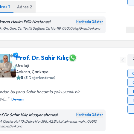
dres
1
Adres
2
kman Hekim Etlik Hastanesi
Haritada Göster
ik, Gn, Gen. Dr. Tevfik Sağlam Cd No:119, 06010 Keçiören/Ankara
Prof. Dr. Sahir Kılıç
Üroloji
Ankara
, Çankaya
5
(
3
Değerlendirme)
ından bu yana Sahir hocamla çok uyumlu bir
vi...
Devamı
of.Dr Sahir Kılıç Muayenehanesi
Haritada Göster
 Center Kat 10: Daire No: 398, A2 Blok,Kızılırmak mah., 06510
nkaya/Ankara