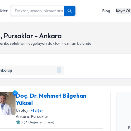
ikler
Blog
Kayıt Ol
, Pursaklar - Ankara
arikoselektomi
uygulayan doktor - uzman bulundu
nkoloji
1
Randevu T
Doç. Dr. Mehmet Bilgehan
Doç. Dr. 
Yüksel
oluşturun. 
hazırlandığ
Üroloji
+
1
diğer
Ankara
, Pursaklar
E-posta Ad
5
(
7
Değerlendirme)
B