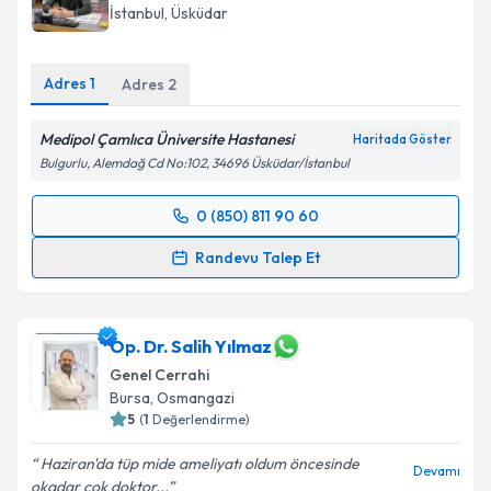
İstanbul
, Üsküdar
Adres
1
Adres
2
Medipol Çamlıca Üniversite Hastanesi
Haritada Göster
Bulgurlu, Alemdağ Cd No:102, 34696 Üsküdar/İstanbul
0 (850) 811 90 60
Randevu Takvimi Talebi
Randevu Talep Et
Op. Dr. Cem Oruç
için randevu takvimi talebi
oluşturun. Size bu uzmandan randevu almanız için bir
takvim hazırlandığında e-posta ile bilgilendireceğiz.
Op. Dr. Salih Yılmaz
Genel Cerrahi
E-posta Adresiniz
Bursa
, Osmangazi
5
(
1
Değerlendirme)
Haziran'da tüp mide ameliyatı oldum öncesinde
Devamı
okadar çok doktor...