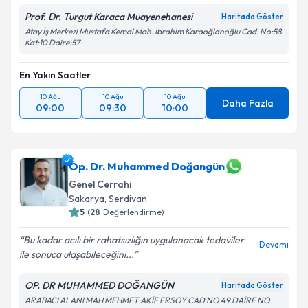
Prof. Dr. Turgut Karaca Muayenehanesi
Haritada Göster
Atay İş Merkezi Mustafa Kemal Mah. Ibrahim Karaoğlanoğlu Cad. No:58
Kat:10 Daire:57
En Yakın Saatler
10 Ağu
10 Ağu
10 Ağu
Daha Fazla
09:00
09:30
10:00
Op. Dr. Muhammed Doğangün
Genel Cerrahi
Sakarya
, Serdivan
5
(
28
Değerlendirme)
Bu kadar acılı bir rahatsızlığın uygulanacak tedaviler
Devamı
ile sonuca ulaşabileceğini...
OP. DR MUHAMMED DOĞANGÜN
Haritada Göster
ARABACI ALANI MAH MEHMET AKİF ERSOY CAD NO 49 DAİRE NO