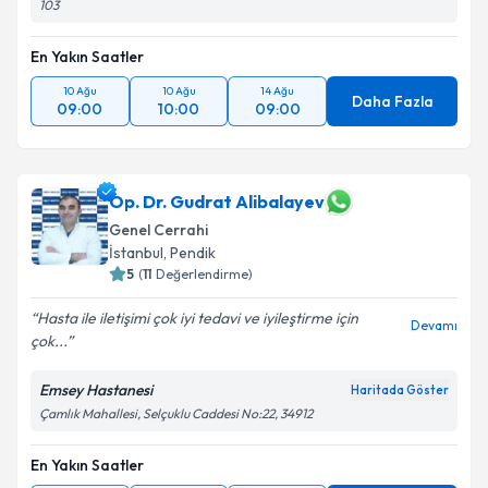
103
En Yakın Saatler
10 Ağu
10 Ağu
14 Ağu
Daha Fazla
09:00
10:00
09:00
Op. Dr. Gudrat Alibalayev
Genel Cerrahi
İstanbul
, Pendik
5
(
11
Değerlendirme)
Hasta ile iletişimi çok iyi tedavi ve iyileştirme için
Devamı
çok...
Emsey Hastanesi
Haritada Göster
Çamlık Mahallesi, Selçuklu Caddesi No:22, 34912
En Yakın Saatler