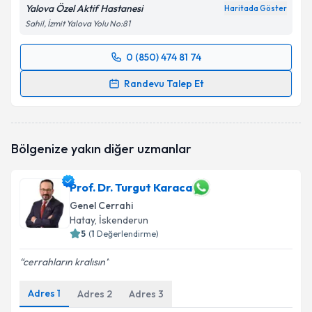
Yalova Özel Aktif Hastanesi
Haritada Göster
Sahil, İzmit Yalova Yolu No:81
0 (850) 474 81 74
Randevu Takvimi Talebi
Randevu Talep Et
Op. Dr. Önder Akkuş
için randevu takvimi talebi
oluşturun. Size bu uzmandan randevu almanız için bir
takvim hazırlandığında e-posta ile bilgilendireceğiz.
Bölgenize yakın diğer uzmanlar
E-posta Adresiniz
Prof. Dr. Turgut Karaca
Genel Cerrahi
Hatay
, İskenderun
Kişisel verilerimin işlenmesine ilişkin
5
(
1
Değerlendirme)
Aydınlatma
Metni
'ni okudum ve kişisel verilerimin belirtilen
cerrahların kralısın
kapsamda işlenmesini kabul ediyorum.
Adres
1
Adres
2
Adres
3
Takvim Talebini Gönder