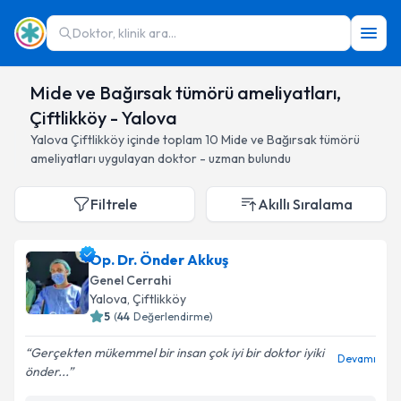
Doktor, klinik ara...
Mide ve Bağırsak tümörü ameliyatları,
Çiftlikköy - Yalova
Yalova
Çiftlikköy
içinde toplam
10
Mide ve Bağırsak tümörü
ameliyatları
uygulayan doktor - uzman bulundu
Filtrele
Akıllı Sıralama
Op. Dr. Önder Akkuş
Genel Cerrahi
Yalova
, Çiftlikköy
5
(
44
Değerlendirme)
Gerçekten mükemmel bir insan çok iyi bir doktor iyiki
Devamı
önder...