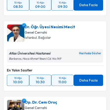
10 Ağu
10 Ağu
10 Ağu
Daha Fazla
08:30
09:00
09:30
Dr. Öğr. Üyesi Nesimi Mecit
Genel Cerrahi
İstanbul
, Bağcılar
Atlas Üniversitesi Hastanesi
Haritada Göster
Barbaros, Hoca Ahmet Yesevi Cd. No:149
En Yakın Saatler
10 Ağu
10 Ağu
10 Ağu
Daha Fazla
10:00
10:30
11:00
Op. Dr. Cem Oruç
Genel Cerrahi