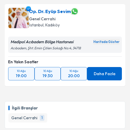
Op. Dr. Eyüp Sevim
Genel Cerrahi
İstanbul
, Kadıköy
Medipol Acıbadem Bölge Hastanesi
Haritada Göster
Acıbadem, Şht. Emin Çölen Sokağı No:4, 34718
En Yakın Saatler
10 Ağu
10 Ağu
10 Ağu
Daha Fazla
19:00
19:30
20:00
İlgili Branşlar
Genel Cerrahi
1