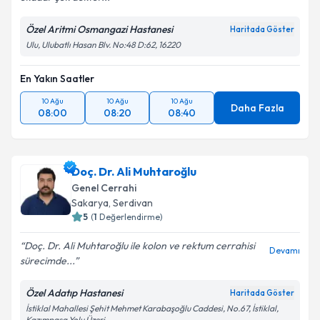
Kişisel verilerimin işlenmesine ilişkin
Aydınlatma
Metni
'ni okudum ve kişisel verilerimin belirtilen
Özel Aritmi Osmangazi Hastanesi
Haritada Göster
kapsamda işlenmesini kabul ediyorum.
Ulu, Ulubatlı Hasan Blv. No:48 D:62, 16220
Takvim Talebini Gönder
En Yakın Saatler
10 Ağu
10 Ağu
10 Ağu
Daha Fazla
08:00
08:20
08:40
Doç. Dr. Ali Muhtaroğlu
Genel Cerrahi
Sakarya
, Serdivan
5
(
1
Değerlendirme)
Doç. Dr. Ali Muhtaroğlu ile kolon ve rektum cerrahisi
Devamı
sürecimde...
Özel Adatıp Hastanesi
Haritada Göster
İstiklal Mahallesi Şehit Mehmet Karabaşoğlu Caddesi, No.67, İstiklal,
Kazımpaşa Yolu Üzeri