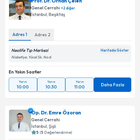
Prof. Dr. Orhan Çelen
takvim hazırlandığında e-posta ile bilgilendireceğiz.
Genel Cerrahi
+
2
diğer
E-posta Adresiniz
İstanbul
, Beşiktaş
Adres
1
Adres
2
Kişisel verilerimin işlenmesine ilişkin
Aydınlatma
Neolife Tıp Merkezi
Metni
'ni okudum ve kişisel verilerimin belirtilen
Haritada Göster
kapsamda işlenmesini kabul ediyorum.
Nisbetiye, Yücel Sk. No:6
En Yakın Saatler
Takvim Talebini Gönder
Yarın
Yarın
Yarın
Daha Fazla
10:00
10:30
11:00
Op. Dr. Emre Özoran
Genel Cerrahi
İstanbul
, Şişli
5
(
5
Değerlendirme)