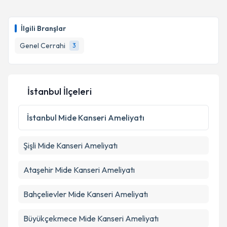
oluşturun. Size bu uzmandan randevu almanız için bir
takvim hazırlandığında e-posta ile bilgilendireceğiz.
İlgili Branşlar
E-posta Adresiniz
Genel Cerrahi
3
Kişisel verilerimin işlenmesine ilişkin
Aydınlatma
İstanbul İlçeleri
Metni
'ni okudum ve kişisel verilerimin belirtilen
kapsamda işlenmesini kabul ediyorum.
İstanbul
Mide Kanseri Ameliyatı
Takvim Talebini Gönder
Şişli
Mide Kanseri Ameliyatı
Ataşehir
Mide Kanseri Ameliyatı
Bahçelievler
Mide Kanseri Ameliyatı
Büyükçekmece
Mide Kanseri Ameliyatı