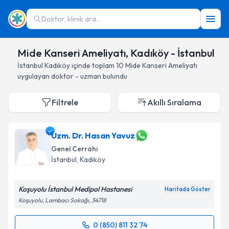
Doktor, klinik ara...
Mide Kanseri Ameliyatı, Kadıköy - İstanbul
İstanbul
Kadıköy
içinde toplam
10
Mide Kanseri Ameliyatı
uygulayan doktor - uzman bulundu
Filtrele
Akıllı Sıralama
Uzm. Dr. Hasan Yavuz
Genel Cerrahi
İstanbul
, Kadıköy
Koşuyolu İstanbul Medipol Hastanesi
Haritada Göster
Koşuyolu, Lambacı Sokağı, 34718
0 (850) 811 32 74