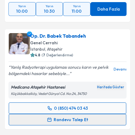
Yarın
Yarın
Yarın
Daha Fazla
10:00
10:30
11:00
Op. Dr. Babek Tabandeh
Genel Cerrahi
İstanbul
, Ataşehir
4.8
(
7
Değerlendirme)
Yanlış Radyoterapi uygulaması sonucu karın ve pelvik
Devamı
bölgemdeki hasarlar sebebiyle...
Medicana Ataşehir Hastanesi
Haritada Göster
Küçükbakkalköy, Vedat Günyol Cd. No:24, 34750
0 (850) 474 03 43
Randevu Takvimi Talebi
Randevu Talep Et
Op. Dr. Babek Tabandeh
için randevu takvimi talebi