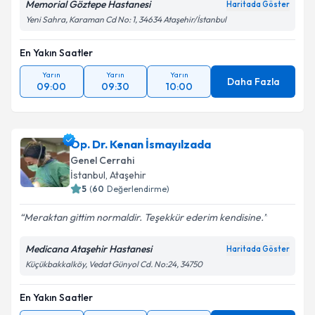
Memorial Göztepe Hastanesi
Kişisel verilerimin işlenmesine ilişkin
Aydınlatma
Haritada Göster
Metni
'ni okudum ve kişisel verilerimin belirtilen
Yeni Sahra, Karaman Cd No: 1, 34634 Ataşehir/İstanbul
kapsamda işlenmesini kabul ediyorum.
En Yakın Saatler
Takvim Talebini Gönder
Yarın
Yarın
Yarın
Daha Fazla
09:00
09:30
10:00
Op. Dr. Kenan İsmayılzada
Genel Cerrahi
İstanbul
, Ataşehir
5
(
60
Değerlendirme)
Meraktan gittim normaldir. Teşekkür ederim kendisine.
Medicana Ataşehir Hastanesi
Haritada Göster
Küçükbakkalköy, Vedat Günyol Cd. No:24, 34750
En Yakın Saatler