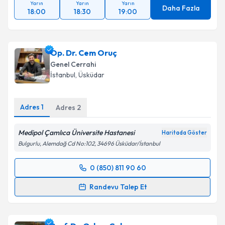
Yarın
Yarın
Yarın
Daha Fazla
18:00
18:30
19:00
Op. Dr. Cem Oruç
Genel Cerrahi
İstanbul
, Üsküdar
Adres
1
Adres
2
Medipol Çamlıca Üniversite Hastanesi
Haritada Göster
Bulgurlu, Alemdağ Cd No:102, 34696 Üsküdar/İstanbul
0 (850) 811 90 60
Randevu Takvimi Talebi
Randevu Talep Et
Op. Dr. Cem Oruç
için randevu takvimi talebi
oluşturun. Size bu uzmandan randevu almanız için bir