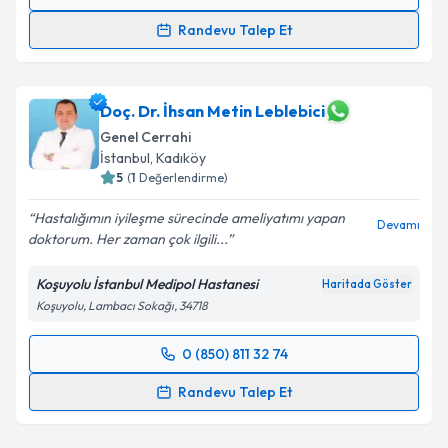
Randevu Takvimi Talebi
Randevu Talep Et
Uzm. Dr. Hasan Yavuz
için randevu takvimi talebi
oluşturun. Size bu uzmandan randevu almanız için bir
takvim hazırlandığında e-posta ile bilgilendireceğiz.
Doç. Dr. İhsan Metin Leblebici
Genel Cerrahi
E-posta Adresiniz
İstanbul
, Kadıköy
5
(
1
Değerlendirme)
Hastalığımın iyileşme sürecinde ameliyatımı yapan
Devamı
doktorum. Her zaman çok ilgili...
Kişisel verilerimin işlenmesine ilişkin
Aydınlatma
Metni
'ni okudum ve kişisel verilerimin belirtilen
Koşuyolu İstanbul Medipol Hastanesi
Haritada Göster
kapsamda işlenmesini kabul ediyorum.
Koşuyolu, Lambacı Sokağı, 34718
Takvim Talebini Gönder
0 (850) 811 32 74
Randevu Takvimi Talebi
Randevu Talep Et
Doç. Dr. İhsan Metin Leblebici
için randevu takvimi