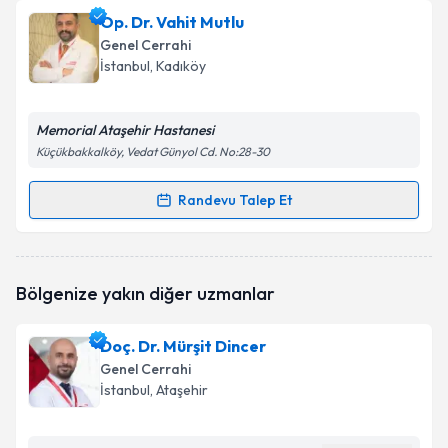
talebi oluşturun. Size bu uzmandan randevu almanız
Op. Dr. Vahit Mutlu
için bir takvim hazırlandığında e-posta ile
bilgilendireceğiz.
Genel Cerrahi
İstanbul
, Kadıköy
E-posta Adresiniz
Memorial Ataşehir Hastanesi
Küçükbakkalköy, Vedat Günyol Cd. No:28-30
Kişisel verilerimin işlenmesine ilişkin
Aydınlatma
Randevu Talep Et
Metni
'ni okudum ve kişisel verilerimin belirtilen
Randevu Takvimi Talebi
kapsamda işlenmesini kabul ediyorum.
Op. Dr. Vahit Mutlu
için randevu takvimi talebi
Takvim Talebini Gönder
Bölgenize yakın diğer uzmanlar
oluşturun. Size bu uzmandan randevu almanız için bir
takvim hazırlandığında e-posta ile bilgilendireceğiz.
Doç. Dr. Mürşit Dincer
E-posta Adresiniz
Genel Cerrahi
İstanbul
, Ataşehir