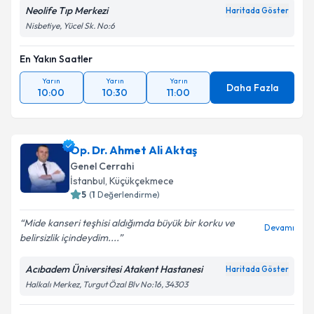
Neolife Tıp Merkezi
Haritada Göster
Nisbetiye, Yücel Sk. No:6
En Yakın Saatler
Yarın
Yarın
Yarın
Daha Fazla
10:00
10:30
11:00
Op. Dr. Ahmet Ali Aktaş
Genel Cerrahi
İstanbul
, Küçükçekmece
5
(
1
Değerlendirme)
Mide kanseri teşhisi aldığımda büyük bir korku ve
Devamı
belirsizlik içindeydim....
Acıbadem Üniversitesi Atakent Hastanesi
Haritada Göster
Halkalı Merkez, Turgut Özal Blv No:16, 34303