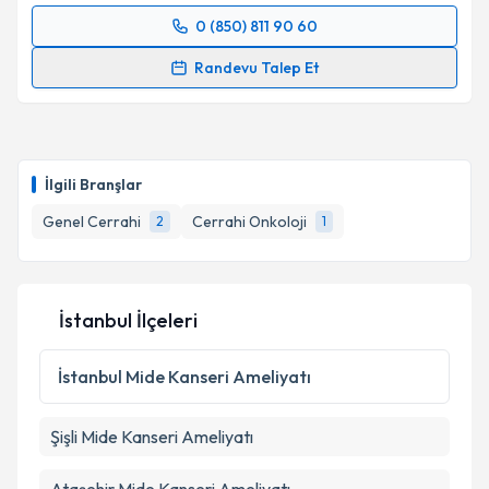
0 (850) 811 90 60
Randevu Takvimi Talebi
Randevu Talep Et
Op. Dr. Cem Oruç
için randevu takvimi talebi
oluşturun. Size bu uzmandan randevu almanız için bir
takvim hazırlandığında e-posta ile bilgilendireceğiz.
İlgili Branşlar
E-posta Adresiniz
Genel Cerrahi
Cerrahi Onkoloji
2
1
Kişisel verilerimin işlenmesine ilişkin
Aydınlatma
İstanbul İlçeleri
Metni
'ni okudum ve kişisel verilerimin belirtilen
kapsamda işlenmesini kabul ediyorum.
İstanbul
Mide Kanseri Ameliyatı
Takvim Talebini Gönder
Şişli
Mide Kanseri Ameliyatı