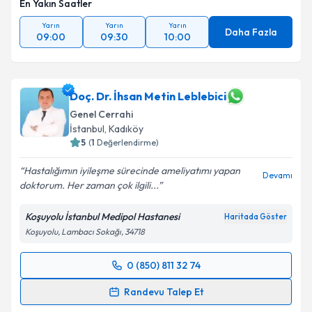
En Yakın Saatler
Yarın
Yarın
Yarın
Daha Fazla
09:00
09:30
10:00
Doç. Dr. İhsan Metin Leblebici
Genel Cerrahi
İstanbul
, Kadıköy
5
(
1
Değerlendirme)
Hastalığımın iyileşme sürecinde ameliyatımı yapan
Devamı
doktorum. Her zaman çok ilgili...
Koşuyolu İstanbul Medipol Hastanesi
Haritada Göster
Koşuyolu, Lambacı Sokağı, 34718
0 (850) 811 32 74
Randevu Takvimi Talebi
Randevu Talep Et