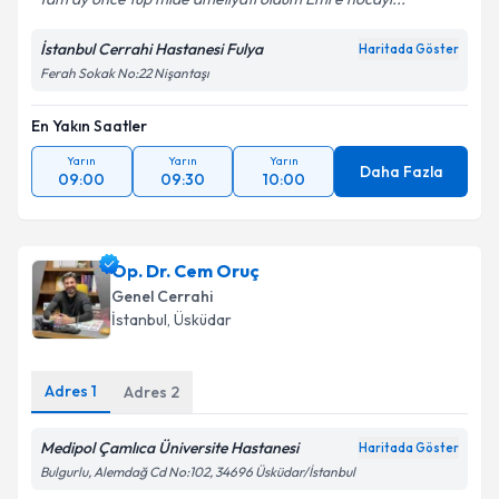
Kişisel verilerimin işlenmesine ilişkin
Aydınlatma
İstanbul Cerrahi Hastanesi Fulya
Haritada Göster
Metni
'ni okudum ve kişisel verilerimin belirtilen
Ferah Sokak No:22 Nişantaşı
kapsamda işlenmesini kabul ediyorum.
En Yakın Saatler
Takvim Talebini Gönder
Yarın
Yarın
Yarın
Daha Fazla
09:00
09:30
10:00
Op. Dr. Cem Oruç
Genel Cerrahi
İstanbul
, Üsküdar
Adres
1
Adres
2
Medipol Çamlıca Üniversite Hastanesi
Haritada Göster
Bulgurlu, Alemdağ Cd No:102, 34696 Üsküdar/İstanbul