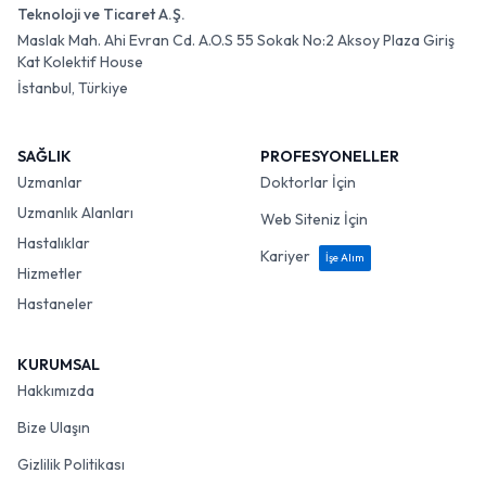
Teknoloji ve Ticaret A.Ş.
Maslak Mah. Ahi Evran Cd. A.O.S 55 Sokak No:2 Aksoy Plaza Giriş
Kat Kolektif House
İstanbul, Türkiye
SAĞLIK
PROFESYONELLER
Uzmanlar
Doktorlar İçin
Uzmanlık Alanları
Web Siteniz İçin
Hastalıklar
Kariyer
İşe Alım
Hizmetler
Hastaneler
KURUMSAL
Hakkımızda
Bize Ulaşın
Gizlilik Politikası