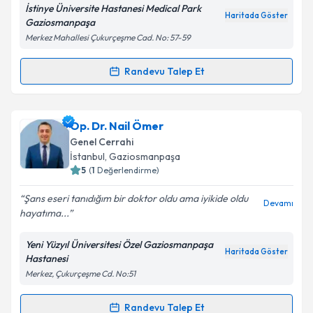
İstinye Üniversite Hastanesi Medical Park
Haritada Göster
Gaziosmanpaşa
Merkez Mahallesi Çukurçeşme Cad. No: 57-59
Randevu Talep Et
Randevu Takvimi Talebi
Prof. Dr. Kürşat Karadayı
için randevu takvimi talebi
Op. Dr. Nail Ömer
oluşturun. Size bu uzmandan randevu almanız için bir
Genel Cerrahi
takvim hazırlandığında e-posta ile bilgilendireceğiz.
İstanbul
, Gaziosmanpaşa
5
(
1
Değerlendirme)
E-posta Adresiniz
Şans eseri tanıdığım bir doktor oldu ama iyikide oldu
Devamı
hayatıma...
Yeni Yüzyıl Üniversitesi Özel Gaziosmanpaşa
Kişisel verilerimin işlenmesine ilişkin
Aydınlatma
Haritada Göster
Hastanesi
Metni
'ni okudum ve kişisel verilerimin belirtilen
Merkez, Çukurçeşme Cd. No:51
kapsamda işlenmesini kabul ediyorum.
Randevu Talep Et