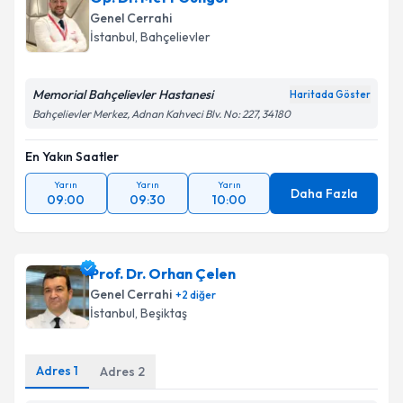
Genel Cerrahi
İstanbul
, Bahçelievler
Memorial Bahçelievler Hastanesi
Haritada Göster
Bahçelievler Merkez, Adnan Kahveci Blv. No: 227, 34180
En Yakın Saatler
Yarın
Yarın
Yarın
Daha Fazla
09:00
09:30
10:00
Prof. Dr. Orhan Çelen
Genel Cerrahi
+
2
diğer
İstanbul
, Beşiktaş
Adres
1
Adres
2