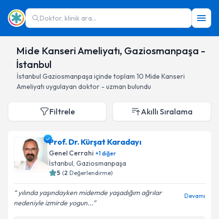
Doktor, klinik ara...
Mide Kanseri Ameliyatı, Gaziosmanpaşa -
İstanbul
İstanbul
Gaziosmanpaşa
içinde toplam
10
Mide Kanseri
Ameliyatı
uygulayan doktor - uzman bulundu
Filtrele
Akıllı Sıralama
Prof. Dr. Kürşat Karadayı
Genel Cerrahi
+
1
diğer
İstanbul
, Gaziosmanpaşa
5
(
2
Değerlendirme)
yılında yaşındayken midemde yaşadığım ağrılar
Devamı
nedeniyle izmirde yogun...