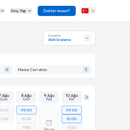
Giriş Yap
Doktor musun?
Sıralama
Akıllı Sıralama
Meme Cerrahisi
4
3
7 Ağu
8 Ağu
9 Ağu
10 Ağu
Cum
Cmt
Paz
Pzt
16:00
09:00
09:00
17:00
10:00
10:00
11:30
11:00
Takvim