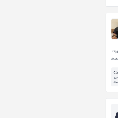
Te
kal
Öz
Ter
Me