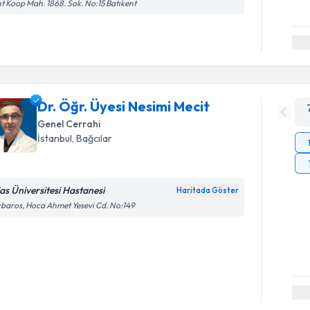
t Koop Mah. 1868. Sok. No:15 Batıkent
Dr. Öğr. Üyesi Nesimi Mecit
Genel Cerrahi
İstanbul
,
Bağcılar
las Üniversitesi Hastanesi
Haritada Göster
baros, Hoca Ahmet Yesevi Cd. No:149