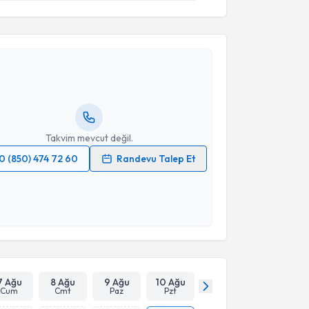
akvimi Talebi
urgay Tuğ
için randevu takvimi talebi oluşturun. Size
 randevu almanız için bir takvim hazırlandığında e-
lgilendireceğiz.
resiniz
Takvim mevcut değil.
0 (850) 474 72 60
Randevu Talep Et
 verilerimin işlenmesine ilişkin
Aydınlatma Metni
'ni
 ve kişisel verilerimin belirtilen kapsamda
esini kabul ediyorum.
Takvim Talebini Gönder
7 Ağu
8 Ağu
9 Ağu
10 Ağu
Cum
Cmt
Paz
Pzt