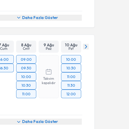
Daha Fazla Göster
7 Ağu
8 Ağu
9 Ağu
10 Ağu
Cum
Cmt
Paz
Pzt
16:00
09:00
10:00
16:30
09:30
10:30
10:00
11:00
Takvim
kapalıdır
10:30
11:30
11:00
12:00
Daha Fazla Göster