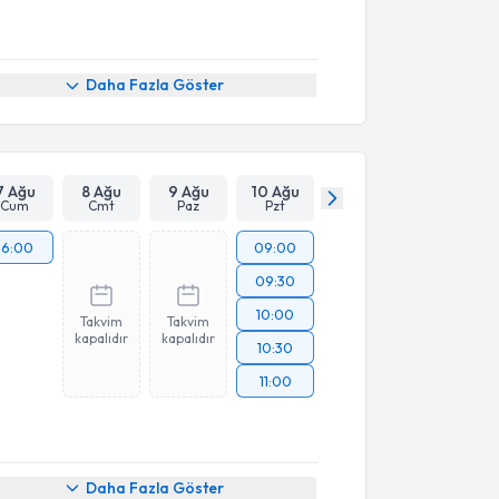
Daha Fazla Göster
7 Ağu
8 Ağu
9 Ağu
10 Ağu
Cum
Cmt
Paz
Pzt
16:00
09:00
09:30
10:00
Takvim
Takvim
kapalıdır
kapalıdır
10:30
11:00
Daha Fazla Göster