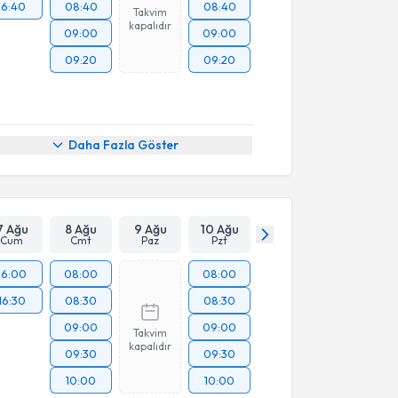
16:40
08:40
08:40
Takvim
kapalıdır
09:00
09:00
09:20
09:20
Daha Fazla Göster
7 Ağu
8 Ağu
9 Ağu
10 Ağu
Cum
Cmt
Paz
Pzt
16:00
08:00
08:00
16:30
08:30
08:30
09:00
09:00
Takvim
kapalıdır
09:30
09:30
10:00
10:00