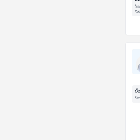
İst
Kaz
Öz
Kem