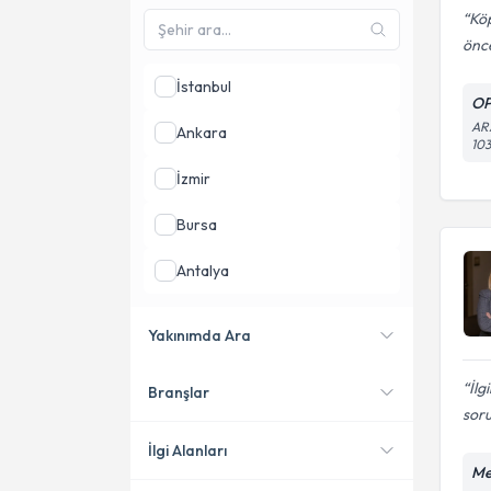
Köp
önce
İstanbul
O
AR
Ankara
10
İzmir
Bursa
Antalya
Balıkesir
Yakınımda Ara
Samsun
İlg
Branşlar
Konumuma yakın uzmanları
soru
göster
İlgi Alanları
Me