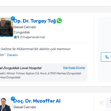
Randevu T
Op. Dr. Turgay Tuğ
Op. Dr. T
bu uzmandan
Genel Cerrahi
posta ile bi
Zonguldak
5
(
1
Değerlendirme)
E-posta Ad
k kelime ile Mükemmel bir doktor.çok memnun
dım
Devamı
Kişisel
el Zonguldak Level Hospıtal
Haritada Göster
okudum
akki, Mimar Yılmaz Yaşkan Cd. No:6, 67100 Merkez/Zonguldak
işlenm
rkez/Zonguldak
Doç. Dr. Muzaffer Al
Genel Cerrahi