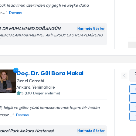
ük tedavimin üzerinden ay geçti ve keşke daha
...
Devamı
P. DR MUHAMMED DOĞANGÜN
Haritada Göster
ABACI ALANI MAH MEHMET AKİF ERSOY CAD NO 49 DAİRE NO
3
Doç. Dr. Gül Bora Makal
Genel Cerrahi
Ankara
,
Yenimahalle
5
(
130
Değerlendirme)
ili, bilgili ve güler yüzlü konusunda muhteşem bir hekim
nsuz...
Devamı
dical Park Ankara Hastanesi
Haritada Göster