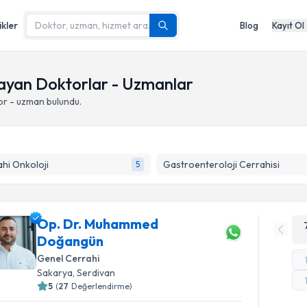
ikler
Blog
Kayıt Ol
layan Doktorlar - Uzmanlar
or - uzman bulundu.
hi Onkoloji
Gastroenteroloji Cerrahisi
5
Op. Dr. Muhammed
Doğangün
Genel Cerrahi
Sakarya
,
Serdivan
5
(
27
Değerlendirme)