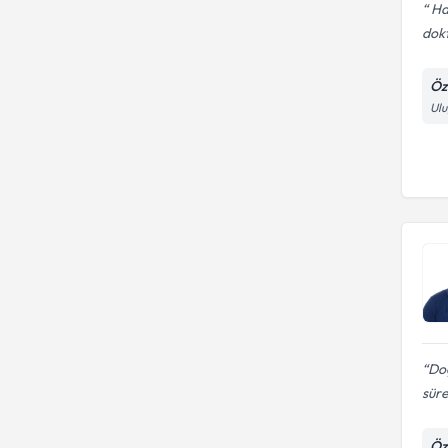
Ha
dokt
Öz
Ulu
Doç
süre
Öz