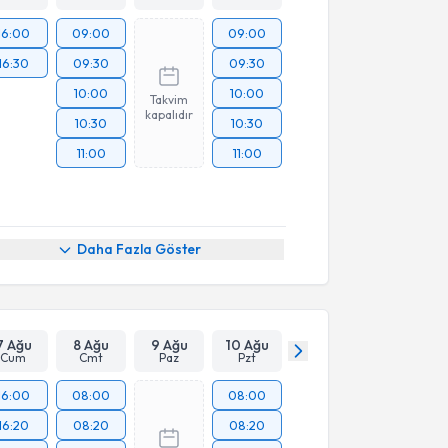
16:00
09:00
09:00
16:30
09:30
09:30
10:00
10:00
Takvim
kapalıdır
10:30
10:30
11:00
11:00
Daha Fazla Göster
7 Ağu
8 Ağu
9 Ağu
10 Ağu
Cum
Cmt
Paz
Pzt
16:00
08:00
08:00
16:20
08:20
08:20