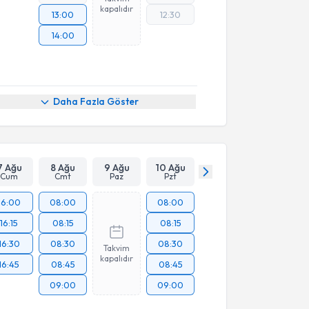
kapalıdır
13:00
12:30
14:00
Daha Fazla Göster
7 Ağu
8 Ağu
9 Ağu
10 Ağu
Cum
Cmt
Paz
Pzt
16:00
08:00
08:00
16:15
08:15
08:15
16:30
08:30
08:30
Takvim
kapalıdır
16:45
08:45
08:45
09:00
09:00