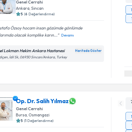
Genel Cerrahi
Ankara
,
Sincan
5
(
6
Değerlendirme)
stafa Özsoy hocam insan gözümde gönlümde
arımda olacak komplike karın...
Devamı
el Lokman Hekim Ankara Hastanesi
Haritada Göster
içen, İdil Sk, 06930 Sincan/Ankara, Turkey
Op. Dr. Salih Yılmaz
Genel Cerrahi
Bursa
,
Osmangazi
5
(
1
Değerlendirme)