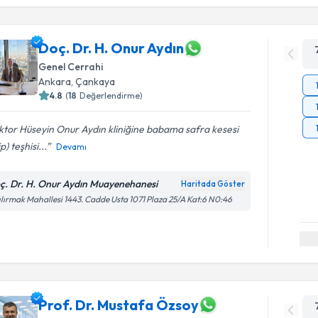
Doç. Dr. H. Onur Aydın
Genel Cerrahi
Ankara
,
Çankaya
4.8
(
18
Değerlendirme)
tor Hüseyin Onur Aydın kliniğine babama safra kesesi
p) teşhisi...
Devamı
ç. Dr. H. Onur Aydın Muayenehanesi
Haritada Göster
ılırmak Mahallesi 1443. Cadde Usta 1071 Plaza 25/A Kat:6 N0:46
Prof. Dr. Mustafa Özsoy