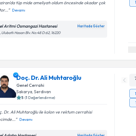
ziran'da tüp mide ameliyatı oldum öncesinde okadar çok
or...
Devamı
el Aritmi Osmangazi Hastanesi
Haritada Göster
, Ulubatlı Hasan Blv. No:48 D:62, 16220
Doç. Dr. Ali Muhtaroğlu
Genel Cerrahi
Sakarya
,
Serdivan
5
(
1
Değerlendirme)
. Dr. Ali Muhtaroğlu ile kolon ve rektum cerrahisi
cimde...
Devamı
el Adatıp Hastanesi
Haritada Göster