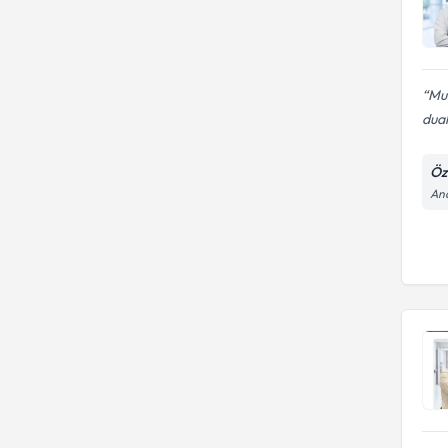
Mu
dual
Öz
And