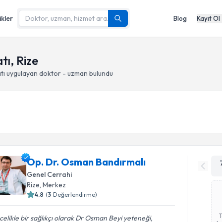
ikler
Blog
Kayıt Ol
tı, Rize
tı
uygulayan doktor - uzman bulundu
Op. Dr. Osman Bandırmalı
Genel Cerrahi
Rize
, Merkez
4.8
(
3
Değerlendirme)
elikle bir sağlıkçı olarak Dr Osman Beyi yeteneği,