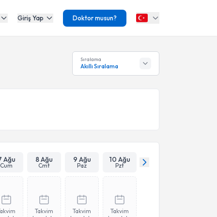
Giriş Yap
Doktor musun?
Sıralama
Akıllı Sıralama
7 Ağu
8 Ağu
9 Ağu
10 Ağu
Cum
Cmt
Paz
Pzt
Takvim
Takvim
Takvim
Takvim