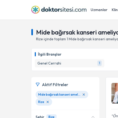
Uzmanlar
Klin
Mide bağırsak kanseri ameliya
Rize
içinde toplam
1
Mide bağırsak kanseri ameliya
İlgili Branşlar
Genel Cerrahi
1
Aktif Filtreler
Mide bağırsak kanseri ameliyatı
Rize
Önc
Şehir
Rize