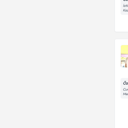
İst
Kaz
Öz
Cum
Me