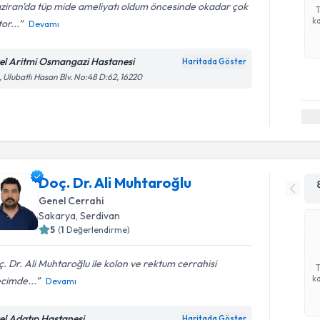
ziran'da tüp mide ameliyatı oldum öncesinde okadar çok
ka
or...
Devamı
el Aritmi Osmangazi Hastanesi
Haritada Göster
, Ulubatlı Hasan Blv. No:48 D:62, 16220
Doç. Dr. Ali Muhtaroğlu
Genel Cerrahi
Sakarya
,
Serdivan
5
(
1
Değerlendirme)
. Dr. Ali Muhtaroğlu ile kolon ve rektum cerrahisi
ka
cimde...
Devamı
el Adatıp Hastanesi
Haritada Göster