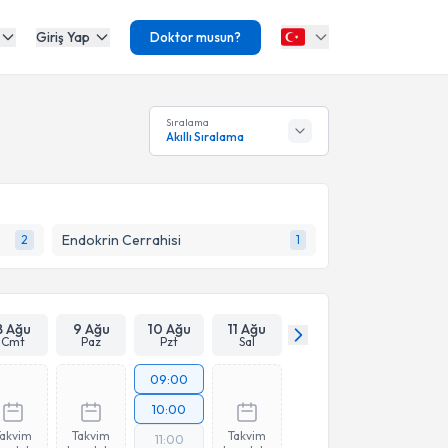
Giriş Yap
Doktor musun?
Sıralama
Akıllı Sıralama
Endokrin Cerrahisi
2
1
8 Ağu
9 Ağu
10 Ağu
11 Ağu
Cmt
Paz
Pzt
Sal
09:00
10:00
Takvim
Takvim
Takvim
11:00