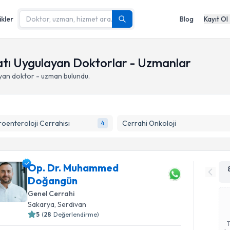
ikler
Blog
Kayıt Ol
atı Uygulayan Doktorlar - Uzmanlar
yan doktor - uzman bulundu.
oenteroloji Cerrahisi
Cerrahi Onkoloji
4
Op. Dr. Muhammed
Doğangün
Genel Cerrahi
Sakarya
,
Serdivan
5
(
28
Değerlendirme)