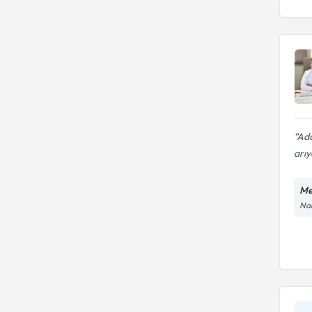
Ada
arıy
Me
Nam