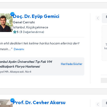
Doç. Dr. Eyüp Gemici
Genel Cerrahi
İstanbul
,
Küçükçekmece
5
(
3
Değerlendirme)
nin ehli dedikleri tek kelime harika hocam elleriniz dert
ka
esin...
Devamı
tanbul Aydın Üniversitesi Tıp Fak VM
Haritada Göster
dikalpark Florya Hastanesi
yol Mh. Akasya sok. No:4
Prof. Dr. Cevher Akarsu