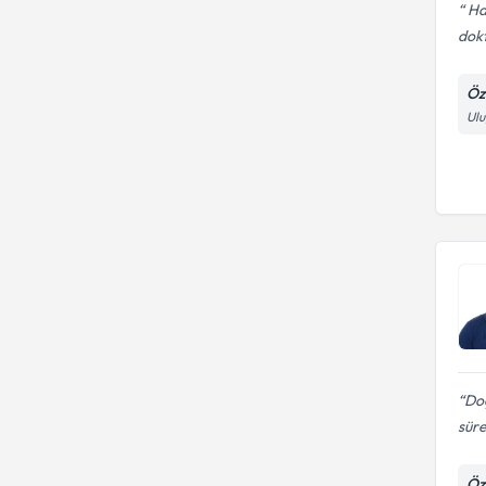
Ha
dokt
Öz
Ulu
Doç
süre
Öz