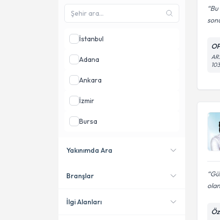
Bu 
sonu
İstanbul
O
AR
Adana
10
Ankara
İzmir
Bursa
Kocaeli
Yakınımda Ara
Sakarya
Gül
Branşlar
Konumuma yakın uzmanları
olan
göster
İlgi Alanları
Öz