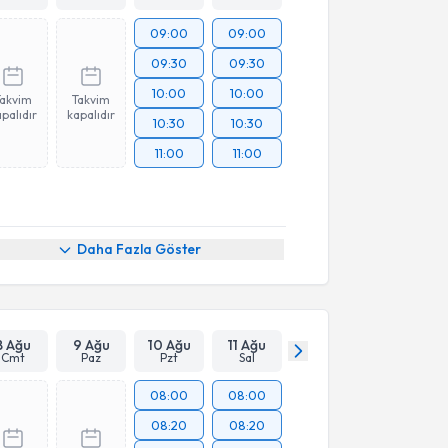
09:00
09:00
09:30
09:30
10:00
10:00
Takvim
Takvim
palıdır
kapalıdır
10:30
10:30
11:00
11:00
Daha Fazla Göster
8 Ağu
9 Ağu
10 Ağu
11 Ağu
Cmt
Paz
Pzt
Sal
08:00
08:00
08:20
08:20