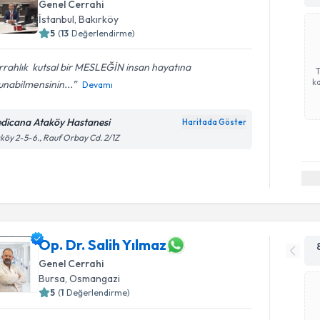
Genel Cerrahi
İstanbul
,
Bakırköy
5
(
13
Değerlendirme)
rahlık ️ kutsal bir MESLEĞİN insan hayatına
ka
nabilmensinin...
Devamı
dicana Ataköy Hastanesi
Haritada Göster
köy 2-5-6., Rauf Orbay Cd. 2/1Z
Op. Dr. Salih Yılmaz
Genel Cerrahi
Bursa
,
Osmangazi
5
(
1
Değerlendirme)