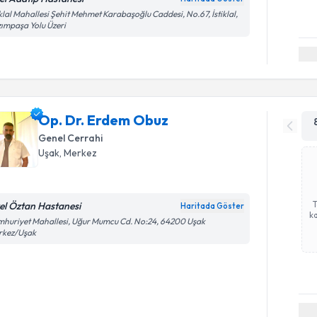
iklal Mahallesi Şehit Mehmet Karabaşoğlu Caddesi, No.67, İstiklal,
ımpaşa Yolu Üzeri
Op. Dr. Erdem Obuz
Genel Cerrahi
Uşak
,
Merkez
el Öztan Hastanesi
Haritada Göster
ka
huriyet Mahallesi, Uğur Mumcu Cd. No:24, 64200 Uşak
rkez/Uşak