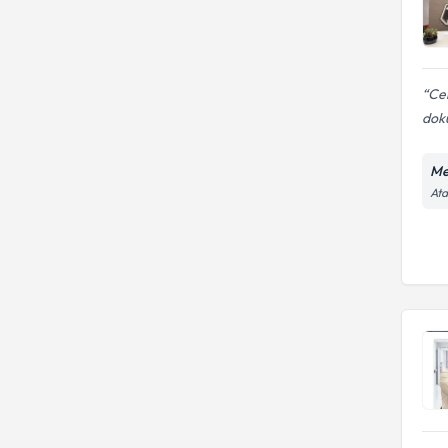
Cer
doku
Me
Ata