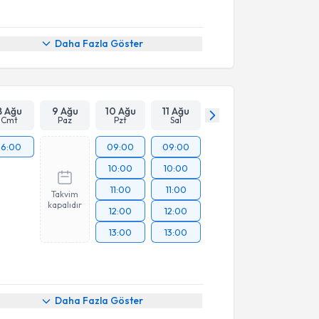
Daha Fazla Göster
8 Ağu
9 Ağu
10 Ağu
11 Ağu
Cmt
Paz
Pzt
Sal
16:00
09:00
09:00
10:00
10:00
11:00
11:00
Takvim
kapalıdır
12:00
12:00
13:00
13:00
Daha Fazla Göster