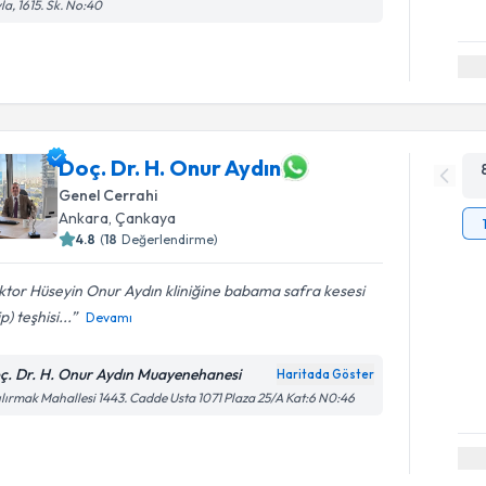
la, 1615. Sk. No:40
Doç. Dr. H. Onur Aydın
Genel Cerrahi
Ankara
,
Çankaya
4.8
(
18
Değerlendirme)
tor Hüseyin Onur Aydın kliniğine babama safra kesesi
p) teşhisi...
Devamı
ç. Dr. H. Onur Aydın Muayenehanesi
Haritada Göster
ılırmak Mahallesi 1443. Cadde Usta 1071 Plaza 25/A Kat:6 N0:46