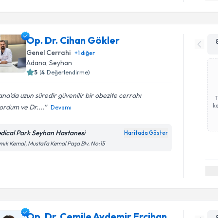
Op. Dr. Cihan Gökler
Genel Cerrahi
+
1
diğer
Adana
,
Seyhan
5
(
4
Değerlendirme)
na’da uzun süredir güvenilir bir obezite cerrahı
ka
ordum ve Dr....
Devamı
dical Park Seyhan Hastanesi
Haritada Göster
ık Kemal, Mustafa Kemal Paşa Blv. No:15
Op. Dr. Cemile Aydemir Ercihan