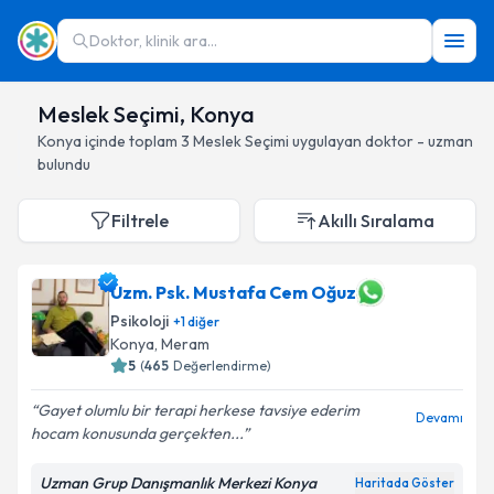
Doktor, klinik ara...
Meslek Seçimi, Konya
Konya
içinde toplam
3
Meslek Seçimi
uygulayan doktor - uzman
bulundu
Filtrele
Akıllı Sıralama
Uzm. Psk. Mustafa Cem Oğuz
Psikoloji
+
1
diğer
Konya
, Meram
5
(
465
Değerlendirme)
Gayet olumlu bir terapi herkese tavsiye ederim
Devamı
hocam konusunda gerçekten...
Uzman Grup Danışmanlık Merkezi Konya
Haritada Göster