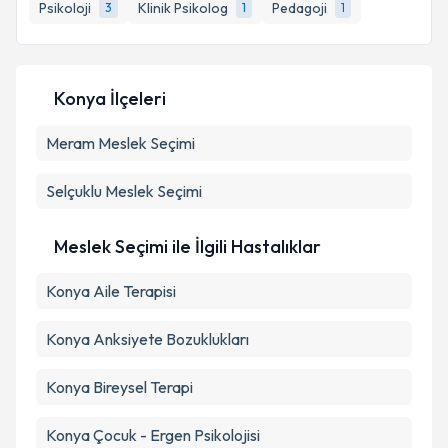
bilgilendireceğiz.
Psikoloji
Klinik Psikolog
Pedagoji
3
1
1
E-posta Adresiniz
Konya İlçeleri
Meram
Kişisel verilerimin işlenmesine ilişkin
Meslek Seçimi
Aydınlatma
Metni
'ni okudum ve kişisel verilerimin belirtilen
kapsamda işlenmesini kabul ediyorum.
Selçuklu
Meslek Seçimi
Takvim Talebini Gönder
Meslek Seçimi ile İlgili Hastalıklar
Konya Aile Terapisi
Konya Anksiyete Bozuklukları
Konya Bireysel Terapi
Konya Çocuk - Ergen Psikolojisi