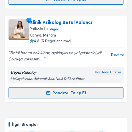
Randevu Takvimi Talebi
Klinik Psikolog Fatih Uğur
için randevu takvimi
Klinik Psikolog Betül Palancı
talebi oluşturun. Size bu uzmandan randevu almanız
Psikoloji
+
1
diğer
için bir takvim hazırlandığında e-posta ile
Konya
, Meram
bilgilendireceğiz.
4.8
(
3
Değerlendirme)
E-posta Adresiniz
Betül hanım çok kibar, açıklayıcı ve yol göstericiydi.
Devamı
Çocuğa yaklaşımı...
Bepal Psikoloji
Haritada Göster
Melikşah Mah. Akkonak Sok. No:6 D:10 As Plaza
Kişisel verilerimin işlenmesine ilişkin
Aydınlatma
Metni
'ni okudum ve kişisel verilerimin belirtilen
kapsamda işlenmesini kabul ediyorum.
Randevu Talep Et
Randevu Takvimi Talebi
Takvim Talebini Gönder
Klinik Psikolog Betül Palancı
için randevu takvimi
talebi oluşturun. Size bu uzmandan randevu almanız
İlgili Branşlar
için bir takvim hazırlandığında e-posta ile