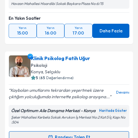
Havzan Mahallesi Hisardibi Sokak Baykara Plaza No:6/15
En Yakın Saatler
Yarın
Yarın
Yarın
Daha Fazla
15:00
16:00
17:00
Klinik Psikolog Fatih Uğur
Psikoloji
Konya
, Selçuklu
5
(
65
Değerlendirme)
Kaybolan umutlarımı tekrardan yeşertmek üzere
Devamı
çıktığım yolculuğumda internette psikolog arayışına...
Özel Optimum Aile Danışma Merkezi - Konya
Haritada Göster
Şeker Mahallesi Kerbela Sokak Avrukon İş Merkezi No:2 Kat:5 İç Kapı No
:504
Randevu Talep Et