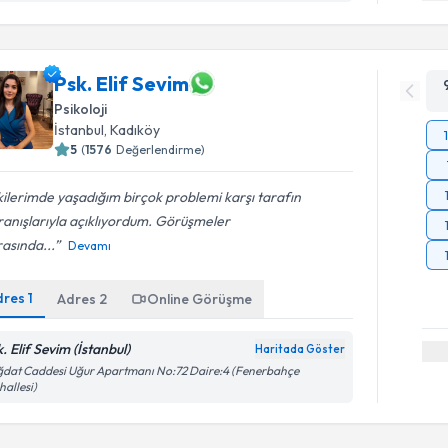
Psk. Elif Sevim
Psikoloji
İstanbul
, Kadıköy
5
(
1576
Değerlendirme)
şkilerimde yaşadığım birçok problemi karşı tarafın
ranışlarıyla açıklıyordum. Görüşmeler
asında...
Devamı
dres
1
Adres
2
Online Görüşme
. Elif Sevim (İstanbul)
Haritada Göster
dat Caddesi Uğur Apartmanı No:72 Daire:4 (Fenerbahçe
allesi)