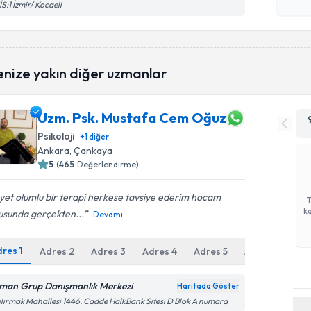
S:1 İzmir/ Kocaeli
enize yakın diğer uzmanlar
Uzm. Psk. Mustafa Cem Oğuz
Psikoloji
+
1
diğer
Ankara
, Çankaya
5
(
465
Değerlendirme)
et olumlu bir terapi herkese tavsiye ederim hocam
ka
usunda gerçekten...
Devamı
dres
1
Adres
2
Adres
3
Adres
4
Adres
5
Adres
6
man Grup Danışmanlık Merkezi
Haritada Göster
ılırmak Mahallesi 1446. Cadde HalkBank Sitesi D Blok A numara