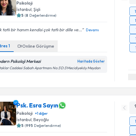
Psikoloji
İstanbul
, Şişli
5
(
8
Değerlendirme)
 tatlı bir hanım kendisi çok tatlı bir dille ve...
Devamı
dres
1
Online Görüşme
dern Psikoloji Merkezi
Haritada Göster
aklar Caddesi Sabah Apartmanı No:3 D:3 Mecidiyeköy Meydan
Psk. Esra Sayın
Psikoloji
+
1
diğer
İstanbul
, Beyoğlu
5
(
995
Değerlendirme)