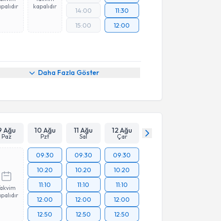
palıdır
kapalıdır
14:00
11:30
15:00
12:00
Daha Fazla Göster
9 Ağu
10 Ağu
11 Ağu
12 Ağu
Paz
Pzt
Sal
Çar
09:30
09:30
09:30
10:20
10:20
10:20
11:10
11:10
11:10
Takvim
palıdır
12:00
12:00
12:00
12:50
12:50
12:50