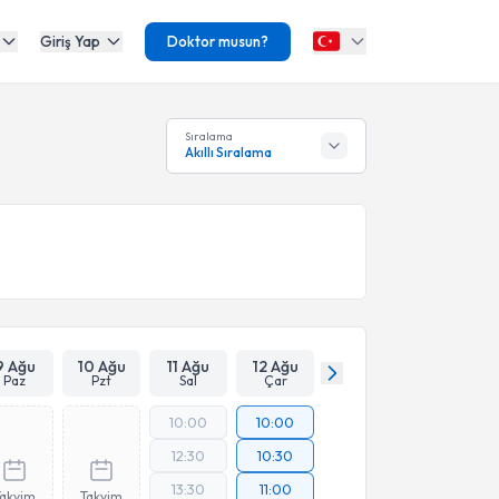
Giriş Yap
Doktor musun?
Sıralama
Akıllı Sıralama
9 Ağu
10 Ağu
11 Ağu
12 Ağu
Paz
Pzt
Sal
Çar
10:00
10:00
12:30
10:30
13:30
11:00
Takvim
Takvim