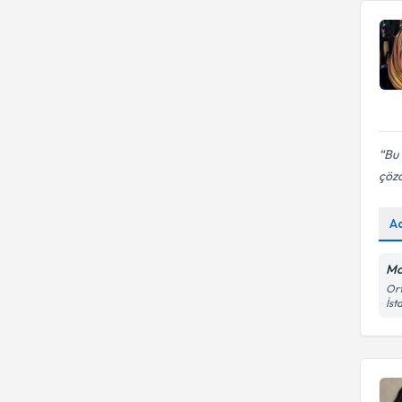
Bu 
çöz
A
Mo
Ort
İst