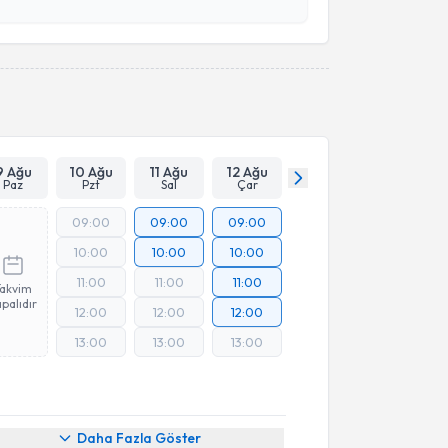
Takvim Talebini Gönder
9 Ağu
10 Ağu
11 Ağu
12 Ağu
Paz
Pzt
Sal
Çar
09:00
09:00
09:00
10:00
10:00
10:00
11:00
11:00
11:00
Takvim
palıdır
12:00
12:00
12:00
13:00
13:00
13:00
Online Görüşme
Daha Fazla Göster