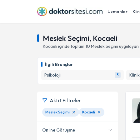
Uzmanlar
Klin
Meslek Seçimi, Kocaeli
Kocaeli
içinde toplam
10
Meslek Seçimi
uygulayan 
İlgili Branşlar
Psikoloji
Klini
3
Aktif Filtreler
Meslek Seçimi
Kocaeli
Online Görüşme