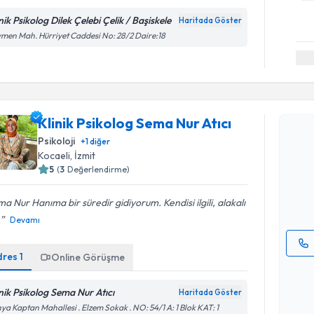
nik Psikolog Dilek Çelebi Çelik / Başiskele
Haritada Göster
men Mah. Hürriyet Caddesi No: 28/2 Daire:18
Randevu T
Klinik Psikolog Sema Nur Atıcı
Klinik Psi
Psikoloji
+
1
diğer
oluşturun. 
Kocaeli
, İzmit
hazırlandığ
5
(
3
Değerlendirme)
E-posta Ad
a Nur Hanıma bir süredir gidiyorum. Kendisi ilgili, alakalı
.
Devamı
dres
1
Online Görüşme
Kişisel
okudum
inik Psikolog Sema Nur Atıcı
Haritada Göster
işlenm
ya Kaptan Mahallesi . Elzem Sokak . NO: 54/1 A: 1 Blok KAT: 1