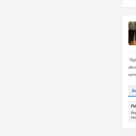
İli
dav
sonr
A
Psk
Bağ
Mah