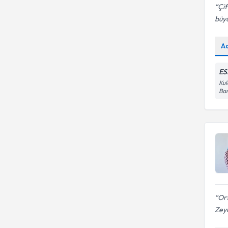
Çif
büyü
A
ES
Kul
Ban
Ort
Zey