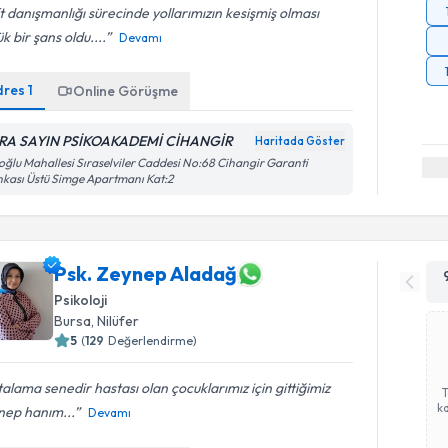
t danışmanlığı sürecinde yollarımızın kesişmiş olması
k bir şans oldu....
Devamı
dres
1
Online Görüşme
RA SAYIN PSİKOAKADEMİ CİHANGİR
Haritada Göster
oğlu Mahallesi Sıraselviler Caddesi No:68 Cihangir Garanti
kası Üstü Simge Apartmanı Kat:2
Psk. Zeynep Aladağ
Psikoloji
Bursa
, Nilüfer
5
(
129
Değerlendirme)
alama senedir hastası olan çocuklarımız için gittiğimiz
ka
nep hanım...
Devamı