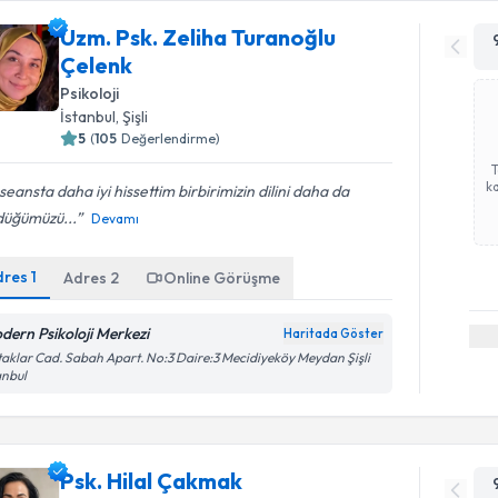
Uzm. Psk. Zeliha Turanoğlu
Çelenk
Psikoloji
İstanbul
, Şişli
5
(
105
Değerlendirme)
ka
seansta daha iyi hissettim birbirimizin dilini daha da
düğümüzü...
Devamı
dres
1
Adres
2
Online Görüşme
dern Psikoloji Merkezi
Haritada Göster
aklar Cad. Sabah Apart. No:3 Daire:3 Mecidiyeköy Meydan Şişli
anbul
Psk. Hilal Çakmak