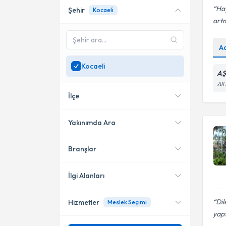
Hay
Şehir
Kocaeli
Online danışmanlık sunan
artm
uzmanları göster
Sadece
Kocaeli
bölgesinde
A
uzman ara
Kocaeli
AŞ
Ali
İlçe
Yakınımda Ara
Branşlar
Konumuma yakın uzmanları
İzmit
göster
Başiskele
İlgi Alanları
Dil
Hizmetler
Meslek Seçimi
Psikoloji
yapt