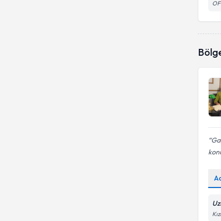
OFİ
Bölg
Gay
kon
A
Uz
Kız