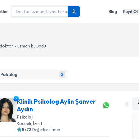
ikler
Blog
Kayıt Ol
doktor - uzman bulundu
k Psikolog
2
Klinik Psikolog Aylin Şanver
Aydın
Psikoloji
Kocaeli
, İzmit
5
(
72
Değerlendirme)