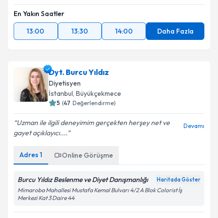
En Yakın Saatler
13:00
13:30
14:00
Daha Fazla
Dyt. Burcu Yıldız
Diyetisyen
İstanbul
, Büyükçekmece
5
(
47
Değerlendirme)
Uzman ile ilgili deneyimim gerçekten herşey net ve
Devamı
gayet açıklayıcı....
Adres
1
Online Görüşme
Burcu Yıldız Beslenme ve Diyet Danışmanlığı
Haritada Göster
Mimaroba Mahallesi Mustafa Kemal Bulvarı 4/2 A Blok Colorist İş
Merkezi Kat 3 Daire 44