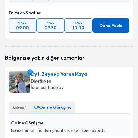
En Yakın Saatler
9 Ağu
9 Ağu
9 Ağu
Daha Fazla
09:00
09:30
10:00
Bölgenize yakın diğer uzmanlar
Dyt. Zeynep Yaren Kaya
Diyetisyen
İstanbul
, Kadıköy
Online Görüşme
Adres
1
Online Görüşme
Bu uzman online danışmanlık hizmeti sunmaktadır.