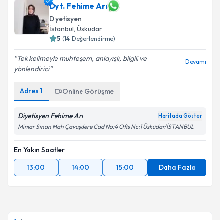
Dyt. Fehime Arı
Diyetisyen
İstanbul
, Üsküdar
5
(
14
Değerlendirme)
Tek kelimeyle muhteşem, anlayışlı, bilgili ve
Devamı
yönlendirici
Adres
1
Online Görüşme
Diyetisyen Fehime Arı
Haritada Göster
Mimar Sinan Mah Çavuşdere Cad No:4 Ofis No:1 Üsküdar/İSTANBUL
En Yakın Saatler
13:00
14:00
15:00
Daha Fazla