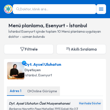
Doktor, klinik ara...
Menü planlama, Esenyurt - İstanbul
İstanbul
Esenyurt
içinde toplam
10
Menü planlama
uygulayan
doktor - uzman bulundu
Filtrele
Akıllı Sıralama
Dyt. Aysel Uluhatun
Diyetisyen
İstanbul
, Esenyurt
Adres
1
Online Görüşme
Dyt. Aysel Uluhatun Özel Muayenehanesi
Haritada Göster
Barbaros Hayrettin Paşa Mahallesi 1995 Sokak No:1/3