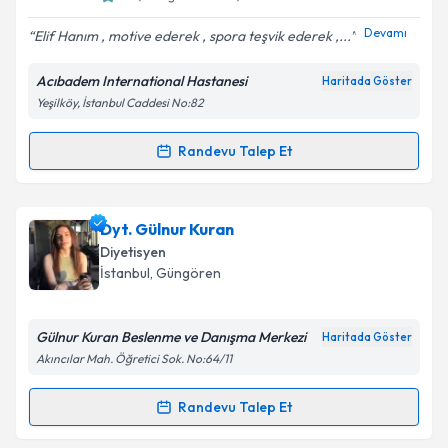
Devamı
Elif Hanım , motive ederek , spora teşvik ederek ,...
Acıbadem International Hastanesi
Haritada Göster
Yeşilköy, İstanbul Caddesi No:82
Randevu Talep Et
Randevu Takvimi Talebi
Dyt. Elif Gizem Oğuz
için randevu takvimi talebi
Dyt. Gülnur Kuran
oluşturun. Size bu uzmandan randevu almanız için bir
Diyetisyen
takvim hazırlandığında e-posta ile bilgilendireceğiz.
İstanbul
, Güngören
E-posta Adresiniz
Gülnur Kuran Beslenme ve Danışma Merkezi
Haritada Göster
Akıncılar Mah. Öğretici Sok. No:64/11
Kişisel verilerimin işlenmesine ilişkin
Aydınlatma
Randevu Talep Et
Randevu Takvimi Talebi
Metni
'ni okudum ve kişisel verilerimin belirtilen
kapsamda işlenmesini kabul ediyorum.