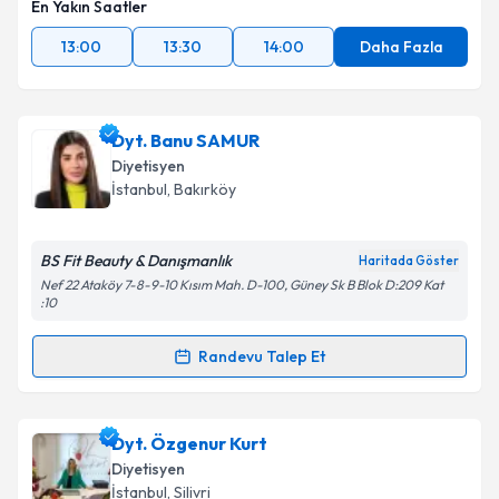
En Yakın Saatler
13:00
13:30
14:00
Daha Fazla
Dyt. Banu SAMUR
Diyetisyen
İstanbul
, Bakırköy
BS Fit Beauty & Danışmanlık
Haritada Göster
Nef 22 Ataköy 7-8-9-10 Kısım Mah. D-100, Güney Sk B Blok D:209 Kat
:10
Randevu Talep Et
Randevu Takvimi Talebi
Dyt. Banu SAMUR
için randevu takvimi talebi
Dyt. Özgenur Kurt
oluşturun. Size bu uzmandan randevu almanız için bir
Diyetisyen
takvim hazırlandığında e-posta ile bilgilendireceğiz.
İstanbul
, Silivri