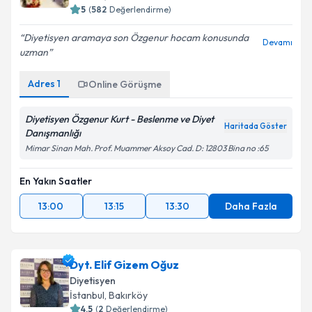
5
(
582
Değerlendirme)
E-posta Adresiniz
Diyetisyen aramaya son Özgenur hocam konusunda
Devamı
uzman
Adres
1
Online Görüşme
Kişisel verilerimin işlenmesine ilişkin
Aydınlatma
Metni
'ni okudum ve kişisel verilerimin belirtilen
kapsamda işlenmesini kabul ediyorum.
Diyetisyen Özgenur Kurt - Beslenme ve Diyet
Haritada Göster
Danışmanlığı
Mimar Sinan Mah. Prof. Muammer Aksoy Cad. D: 12803 Bina no :65
Takvim Talebini Gönder
En Yakın Saatler
13:00
13:15
13:30
Daha Fazla
Dyt. Elif Gizem Oğuz
Diyetisyen
İstanbul
, Bakırköy
4.5
(
2
Değerlendirme)