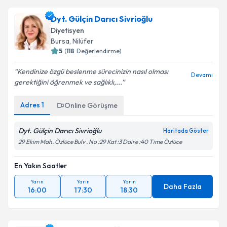
Dyt. Gülnur Kuran
için randevu takvimi talebi
Dyt. Gülçin Darıcı Sivrioğlu
oluşturun. Size bu uzmandan randevu almanız için bir
Takvim Talebini Gönder
Diyetisyen
takvim hazırlandığında e-posta ile bilgilendireceğiz.
Bursa
, Nilüfer
5
(
118
Değerlendirme)
E-posta Adresiniz
Kendinize özgü beslenme sürecinizin nasıl olması
Devamı
gerektiğini öğrenmek ve sağlıklı,...
Adres
1
Online Görüşme
Kişisel verilerimin işlenmesine ilişkin
Aydınlatma
Metni
'ni okudum ve kişisel verilerimin belirtilen
kapsamda işlenmesini kabul ediyorum.
Dyt. Gülçin Darıcı Sivrioğlu
Haritada Göster
29 Ekim Mah. Özlüce Bulv . No :29 Kat :3 Daire :40 Time Özlüce
Takvim Talebini Gönder
En Yakın Saatler
Yarın
Yarın
Yarın
Daha Fazla
16:00
17:30
18:30