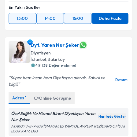
En Yakın Saatler
13:00
14:00
15:00
Daha Fazla
Dyt. Yaren Nur Şeker
Diyetisyen
İstanbul
, Bakırköy
4.9
(
38
Değerlendirme)
Süper hem insan hem Diyetisyen olarak. Sabırlı ve
Devamı
bilgili
Adres
1
Online Görüşme
Özel Sağlık Ve Hizmet Birimi Diyetisyen Yaren
Haritada Göster
Nur Şeker
ATAKOY 7-8-9-10 KİSM MAH. E5 YANYOL AVRUPA REZİDANS OFİS A1
BLOK KAT6 D63