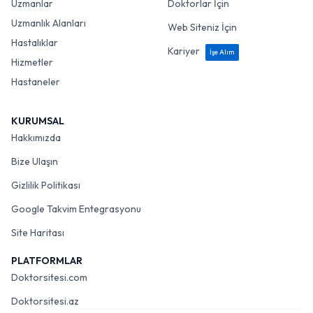
Uzmanlar
Doktorlar İçin
Uzmanlık Alanları
Web Siteniz İçin
Hastalıklar
Kariyer
İşe Alım
Hizmetler
Hastaneler
KURUMSAL
Hakkımızda
Bize Ulaşın
Gizlilik Politikası
Google Takvim Entegrasyonu
Site Haritası
PLATFORMLAR
Doktorsitesi.com
Doktorsitesi.az