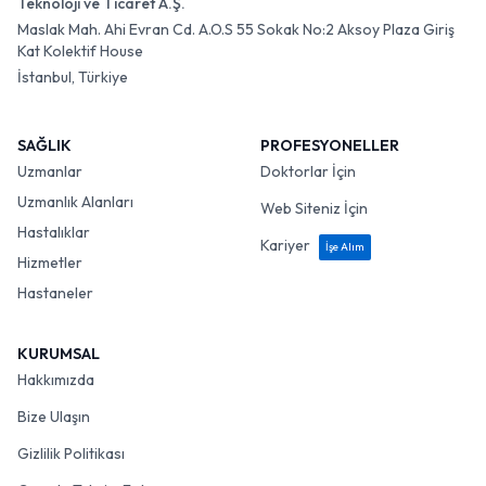
Teknoloji ve Ticaret A.Ş.
Maslak Mah. Ahi Evran Cd. A.O.S 55 Sokak No:2 Aksoy Plaza Giriş
Kat Kolektif House
İstanbul, Türkiye
SAĞLIK
PROFESYONELLER
Uzmanlar
Doktorlar İçin
Uzmanlık Alanları
Web Siteniz İçin
Hastalıklar
Kariyer
İşe Alım
Hizmetler
Hastaneler
KURUMSAL
Hakkımızda
Bize Ulaşın
Gizlilik Politikası