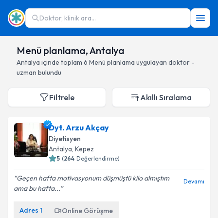
Doktor, klinik ara...
Menü planlama, Antalya
Antalya
içinde toplam
6
Menü planlama
uygulayan doktor -
uzman bulundu
Filtrele
Akıllı Sıralama
Dyt. Arzu Akçay
Diyetisyen
Antalya
, Kepez
5
(
264
Değerlendirme)
Geçen hafta motivasyonum düşmüştü kilo almıştım
Devamı
ama bu hafta...
Adres
1
Online Görüşme