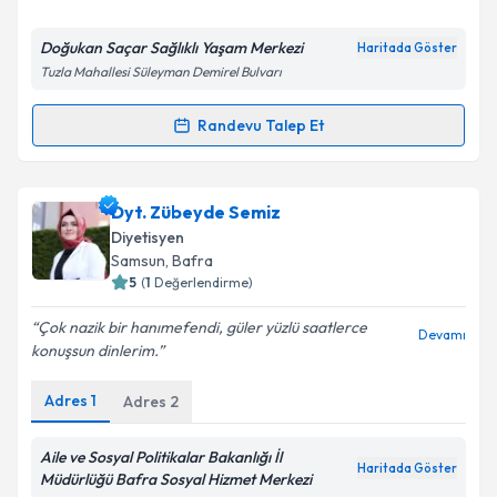
E-posta Adresiniz
Doğukan Saçar Sağlıklı Yaşam Merkezi
Haritada Göster
Tuzla Mahallesi Süleyman Demirel Bulvarı
Kişisel verilerimin işlenmesine ilişkin
Aydınlatma
Randevu Talep Et
Randevu Takvimi Talebi
Metni
'ni okudum ve kişisel verilerimin belirtilen
kapsamda işlenmesini kabul ediyorum.
Dyt. Doğukan Saçar
için randevu takvimi talebi
Dyt. Zübeyde Semiz
oluşturun. Size bu uzmandan randevu almanız için bir
Takvim Talebini Gönder
Diyetisyen
takvim hazırlandığında e-posta ile bilgilendireceğiz.
Samsun
, Bafra
5
(
1
Değerlendirme)
E-posta Adresiniz
Çok nazik bir hanımefendi, güler yüzlü saatlerce
Devamı
konuşsun dinlerim.
Adres
1
Adres
2
Kişisel verilerimin işlenmesine ilişkin
Aydınlatma
Metni
'ni okudum ve kişisel verilerimin belirtilen
kapsamda işlenmesini kabul ediyorum.
Aile ve Sosyal Politikalar Bakanlığı İl
Haritada Göster
Müdürlüğü Bafra Sosyal Hizmet Merkezi