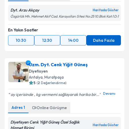
Dyt. Arzu Akçay
Haritada Göster
Özgürlük Mh. Mehmet Akif Cad. Karayolları Sitesi No:25 10.Blok Kat:1 D:1
En Yakın Saatler
10:30
12:30
14:00
Daha Fazla
Uzm. Dyt. Cenk Yiğit Güneş
Diyetisyen
Antalya
, Muratpaşa
5
(
2
Değerlendirme)
Devamı
ay içerisinde , kg vermemi sağlayarak harika bir...
Adres
1
Online Görüşme
Diyetisyen Cenk Yiğit Güneş Özel Sağlık
Haritada Göster
Hizmet Birimi