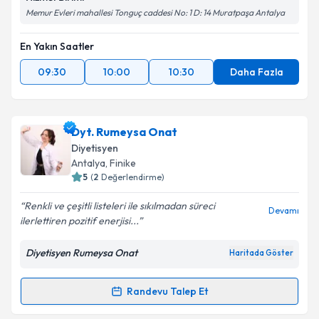
Memur Evleri mahallesi Tonguç caddesi No: 1 D: 14 Muratpaşa Antalya
En Yakın Saatler
09:30
10:00
10:30
Daha Fazla
Dyt. Rumeysa Onat
Diyetisyen
Antalya
, Finike
5
(
2
Değerlendirme)
Renkli ve çeşitli listeleri ile sıkılmadan süreci
Devamı
ilerlettiren pozitif enerjisi...
Diyetisyen Rumeysa Onat
Haritada Göster
Randevu Talep Et
Randevu Takvimi Talebi