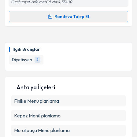
Cumhuriyet, Hükümet Cd. No:4, 55400
Takvim Talebini Gönder
Randevu Talep Et
Randevu Takvimi Talebi
Dyt. Zübeyde Semiz
için randevu takvimi talebi
oluşturun. Size bu uzmandan randevu almanız için bir
İlgili Branşlar
takvim hazırlandığında e-posta ile bilgilendireceğiz.
Diyetisyen
3
E-posta Adresiniz
Antalya İlçeleri
Kişisel verilerimin işlenmesine ilişkin
Aydınlatma
Finike
Menü planlama
Metni
'ni okudum ve kişisel verilerimin belirtilen
kapsamda işlenmesini kabul ediyorum.
Kepez
Menü planlama
Takvim Talebini Gönder
Muratpaşa
Menü planlama