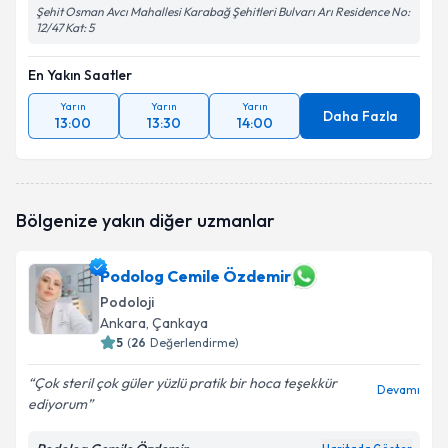
Şehit Osman Avcı Mahallesi Karabağ Şehitleri Bulvarı Arı Residence No:
12/47 Kat: 5
En Yakın Saatler
Yarın
Yarın
Yarın
Daha Fazla
13:00
13:30
14:00
Bölgenize yakın diğer uzmanlar
Podolog Cemile Özdemir
Podoloji
Ankara
, Çankaya
5
(
26
Değerlendirme)
Çok steril çok güler yüzlü pratik bir hoca teşekkür
Devamı
ediyorum