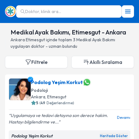
Doktor, klinik ara...
Medikal Ayak Bakımı, Etimesgut - Ankara
Ankara
Etimesgut
içinde toplam
3
Medikal Ayak Bakımı
uygulayan doktor - uzman bulundu
Filtrele
Akıllı Sıralama
Podolog Yeşim Korkut
Podoloji
Ankara
, Etimesgut
5
(
49
Değerlendirme)
Uygulamaya ve tedavi detayına son derece hakim.
Devamı
Hastayı bilgilendirme ve...
Podolog Yeşim Korkut
Haritada Göster