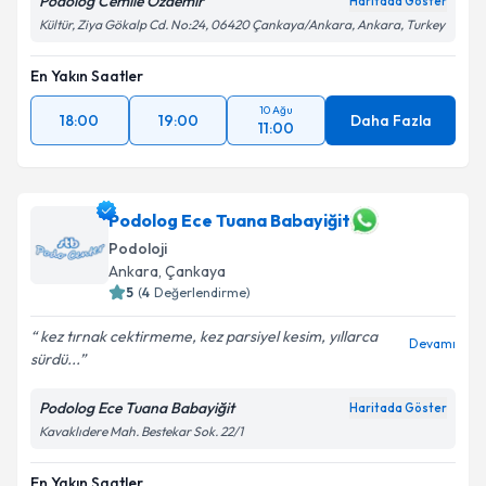
Podolog Cemile Özdemir
Haritada Göster
Kültür, Ziya Gökalp Cd. No:24, 06420 Çankaya/Ankara, Ankara, Turkey
En Yakın Saatler
10 Ağu
18:00
19:00
Daha Fazla
11:00
Podolog Ece Tuana Babayiğit
Podoloji
Ankara
, Çankaya
5
(
4
Değerlendirme)
kez tırnak cektirmeme, kez parsiyel kesim, yıllarca
Devamı
sürdü...
Podolog Ece Tuana Babayiğit
Haritada Göster
Kavaklıdere Mah. Bestekar Sok. 22/1
En Yakın Saatler