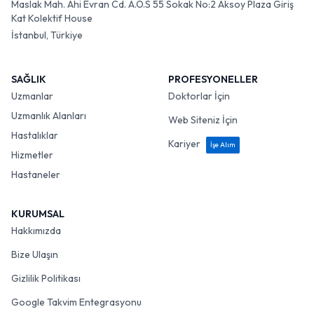
Maslak Mah. Ahi Evran Cd. A.O.S 55 Sokak No:2 Aksoy Plaza Giriş
Kat Kolektif House
İstanbul, Türkiye
SAĞLIK
PROFESYONELLER
Uzmanlar
Doktorlar İçin
Uzmanlık Alanları
Web Siteniz İçin
Hastalıklar
Kariyer
İşe Alım
Hizmetler
Hastaneler
KURUMSAL
Hakkımızda
Bize Ulaşın
Gizlilik Politikası
Google Takvim Entegrasyonu