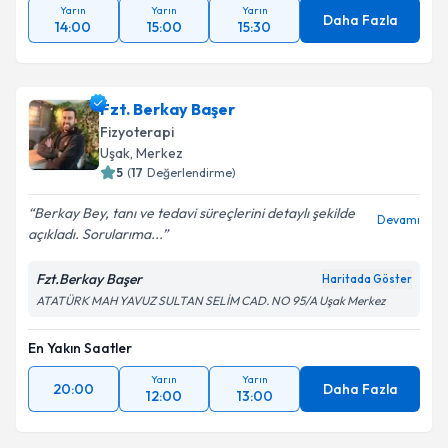
Yarın
Yarın
Yarın
Daha Fazla
14:00
15:00
15:30
Fzt. Berkay Başer
Fizyoterapi
Uşak
, Merkez
5
(
17
Değerlendirme)
Berkay Bey, tanı ve tedavi süreçlerini detaylı şekilde
Devamı
açıkladı. Sorularıma...
Fzt.Berkay Başer
Haritada Göster
ATATÜRK MAH YAVUZ SULTAN SELİM CAD. NO 95/A Uşak Merkez
En Yakın Saatler
Yarın
Yarın
20:00
Daha Fazla
12:00
13:00