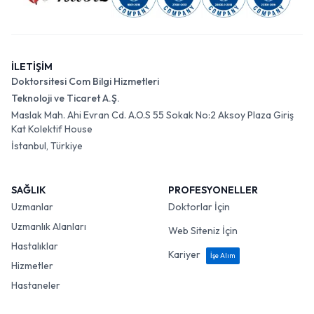
İLETİŞİM
Doktorsitesi Com Bilgi Hizmetleri
Teknoloji ve Ticaret A.Ş.
Maslak Mah. Ahi Evran Cd. A.O.S 55 Sokak No:2 Aksoy Plaza Giriş
Kat Kolektif House
İstanbul, Türkiye
SAĞLIK
PROFESYONELLER
Uzmanlar
Doktorlar İçin
Uzmanlık Alanları
Web Siteniz İçin
Hastalıklar
Kariyer
İşe Alım
Hizmetler
Hastaneler