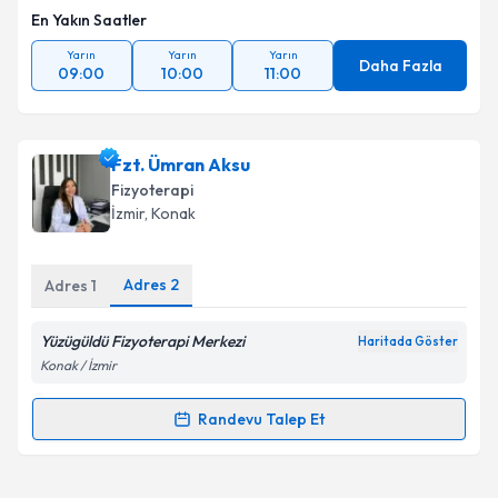
En Yakın Saatler
Yarın
Yarın
Yarın
Daha Fazla
09:00
10:00
11:00
Fzt. Ümran Aksu
Fizyoterapi
İzmir
, Konak
Adres
2
Adres
1
Yüzügüldü Fizyoterapi Merkezi
Haritada Göster
Konak / İzmir
Randevu Talep Et
Randevu Takvimi Talebi