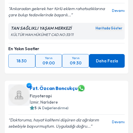
Ankaradan gelerek her türlü eklem rahatsızlıklarına
Devamı
çare bulup tedavilerinde başarılı...
TAN SAĞLIKLI YAŞAM MERKEZİ
Haritada Göster
KÜLTÜR MAH.HÜKÜMET CAD.NO:33/11
En Yakın Saatler
Yarın
Yarın
18:30
Daha Fazla
09:00
09:30
Fzt. Özcan Boncukçu
Fizyoterapi
İzmir
, Narlıdere
5
(
4
Değerlendirme)
Doktoruma, hayat kalitemi düşüren diz ağrılarım
Devamı
sebebiyle başvurmuştum. Uyguladığı doğru...