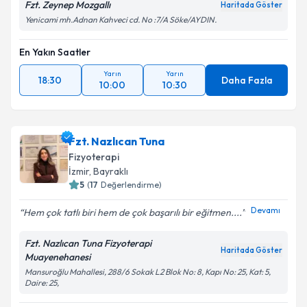
Fzt. Zeynep Mozgallı
Haritada Göster
Yenicami mh.Adnan Kahveci cd. No :7/A Söke/AYDIN.
En Yakın Saatler
Yarın
Yarın
18:30
Daha Fazla
10:00
10:30
Fzt. Nazlıcan Tuna
Fizyoterapi
İzmir
, Bayraklı
5
(
17
Değerlendirme)
Devamı
Hem çok tatlı biri hem de çok başarılı bir eğitmen....
Fzt. Nazlıcan Tuna Fizyoterapi
Haritada Göster
Muayenehanesi
Mansuroğlu Mahallesi, 288/6 Sokak L2 Blok No: 8, Kapı No: 25, Kat: 5,
Daire: 25,