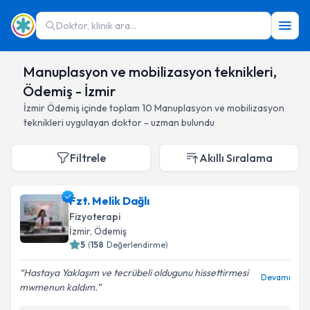
Doktor, klinik ara...
Manuplasyon ve mobilizasyon teknikleri,
Ödemiş - İzmir
İzmir
Ödemiş
içinde toplam
10
Manuplasyon ve mobilizasyon
teknikleri
uygulayan doktor - uzman bulundu
Filtrele
Akıllı Sıralama
Fzt. Melik Dağlı
Fizyoterapi
İzmir
, Ödemiş
5
(
158
Değerlendirme)
Hastaya Yaklaşım ve tecrübeli oldugunu hissettirmesi
Devamı
mwmenun kaldım.