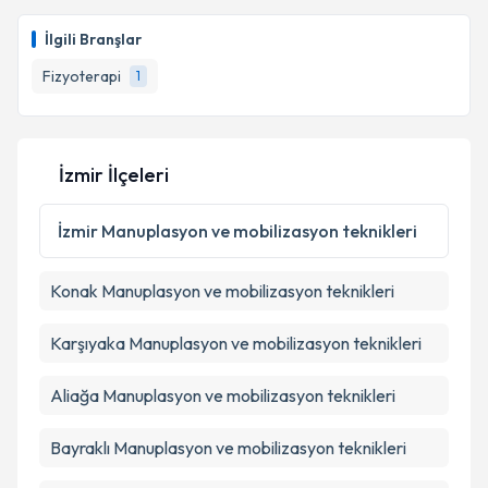
Fzt. Ümran Aksu
için randevu takvimi talebi
oluşturun. Size bu uzmandan randevu almanız için bir
İlgili Branşlar
takvim hazırlandığında e-posta ile bilgilendireceğiz.
Fizyoterapi
1
E-posta Adresiniz
İzmir İlçeleri
Kişisel verilerimin işlenmesine ilişkin
Aydınlatma
Metni
'ni okudum ve kişisel verilerimin belirtilen
İzmir
Manuplasyon ve mobilizasyon teknikleri
kapsamda işlenmesini kabul ediyorum.
Konak
Manuplasyon ve mobilizasyon teknikleri
Takvim Talebini Gönder
Karşıyaka
Manuplasyon ve mobilizasyon teknikleri
Aliağa
Manuplasyon ve mobilizasyon teknikleri
Bayraklı
Manuplasyon ve mobilizasyon teknikleri