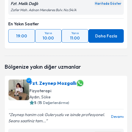
Fzt. Melik Dağlı
Haritada Göster
Zafer Mah. Adnan Menderes Bulv. No:54/A
En Yakın Saatler
Yarın
Yarın
19:00
Daha Fazla
10:00
11:00
Bölgenize yakın diğer uzmanlar
Fzt. Zeynep Mozgallı
Fizyoterapi
Aydın
, Söke
5
(
15
Değerlendirme)
Zeynep hanim cok Guleryuzlu ve isinde profesyonel.
Devamı
Seans saatiniz tam...