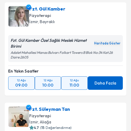
Fzt. Gül Kamber
Fizyoterapi
İzmir
, Bayraklı
Fzt. Gül Kamber Özel Sağlık Meslek Hizmet
Haritada Göster
Birimi
Adalet Mahallesi Manas Bulvarı Folkart Towers B Blok No:34 Kat:26
Daire:2605
En Yakın Saatler
12 Ağu
12 Ağu
12 Ağu
Daha Fazla
09:00
10:00
11:00
Fzt. Süleyman Tan
Fizyoterapi
İzmir
, Aliağa
4.7
(
15
Değerlendirme)