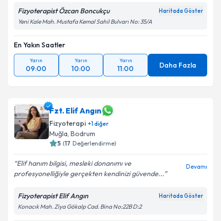
Fizyoterapist Özcan Boncukçu
Haritada Göster
Yeni Kale Mah. Mustafa Kemal Sahil Bulvarı No: 35/A
En Yakın Saatler
Yarın
Yarın
Yarın
Daha Fazla
09:00
10:00
11:00
Fzt. Elif Angın
Fizyoterapi
+
1
diğer
Muğla
, Bodrum
5
(
17
Değerlendirme)
Elif hanım bilgisi, mesleki donanımı ve
Devamı
profesyonelliğiyle gerçekten kendinizi güvende...
Fizyoterapist Elif Angın
Haritada Göster
Konacık Mah. Ziya Gökalp Cad. Bina No:22B D:2