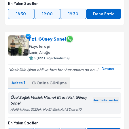
En Yakın Saatler
18:30
19:00
19:30
Daha Fazla
Fzt. Güney Sonel
Fizyoterapi
İzmir
, Aliağa
5
(
122
Değerlendirme)
Devamı
Kesinlikle işinin ehli ve tam tanı her anlam da on...
Adres
1
Online Görüşme
Özel Sağlık Meslek Hizmet Birimi Fzt. Güney
Haritada Göster
Sonel
Atatürk Mah. 352Sok. No:2A Blok Kat:2 Daire:10
En Yakın Saatler