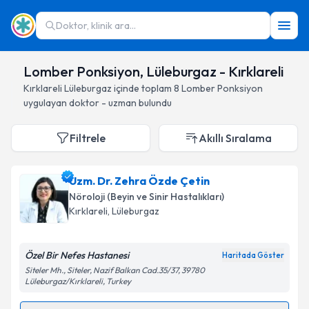
Doktor, klinik ara...
Lomber Ponksiyon, Lüleburgaz - Kırklareli
Kırklareli
Lüleburgaz
içinde toplam
8
Lomber Ponksiyon
uygulayan doktor - uzman bulundu
Filtrele
Akıllı Sıralama
Uzm. Dr. Zehra Özde Çetin
Nöroloji (Beyin ve Sinir Hastalıkları)
Kırklareli
, Lüleburgaz
Özel Bir Nefes Hastanesi
Haritada Göster
Siteler Mh., Siteler, Nazif Balkan Cad.35/37, 39780
Lüleburgaz/Kırklareli, Turkey