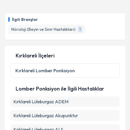
Prof. Dr. Gülşen Kocaman
için randevu takvimi
talebi oluşturun. Size bu uzmandan randevu almanız
İlgili Branşlar
için bir takvim hazırlandığında e-posta ile
bilgilendireceğiz.
Nöroloji (Beyin ve Sinir Hastalıkları)
1
E-posta Adresiniz
Kırklareli İlçeleri
Kişisel verilerimin işlenmesine ilişkin
Aydınlatma
Kırklareli
Lomber Ponksiyon
Metni
'ni okudum ve kişisel verilerimin belirtilen
kapsamda işlenmesini kabul ediyorum.
Lomber Ponksiyon ile İlgili Hastalıklar
Takvim Talebini Gönder
Kırklareli Lüleburgaz ADEM
Kırklareli Lüleburgaz Akupunktur
Kırklareli Lüleburgaz ALS