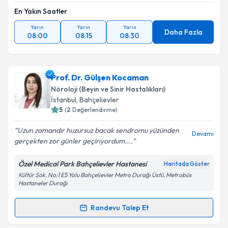
Metni
'ni okudum ve kişisel verilerimin belirtilen
En Yakın Saatler
kapsamda işlenmesini kabul ediyorum.
Yarın
Yarın
Yarın
Daha Fazla
08:00
08:15
08:30
Takvim Talebini Gönder
Prof. Dr. Gülşen Kocaman
Nöroloji (Beyin ve Sinir Hastalıkları)
İstanbul
, Bahçelievler
5
(
2
Değerlendirme)
Uzun zamandır huzursuz bacak sendromu yüzünden
Devamı
gerçekten zor günler geçiriyordum....
Özel Medical Park Bahçelievler Hastanesi
Haritada Göster
Kültür Sok. No:1 E5 Yolu Bahçelievler Metro Durağı Üstü, Metrobüs
Hastaneler Durağı
Randevu Talep Et
Randevu Takvimi Talebi