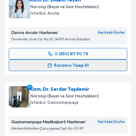
bilgilendireceğiz.
Nöroloji (Beyin ve Sinir Hastalıkları)
İstanbul
, Avcılar
E-posta Adresiniz
Daviva Avcılar Hastanesi
Haritada Göster
Üniversite, Uran Cd. No:10, 34310 Avcılar/İstanbul
Kişisel verilerimin işlenmesine ilişkin
Aydınlatma
0 (850) 811 90 78
Metni
'ni okudum ve kişisel verilerimin belirtilen
Randevu Takvimi Talebi
kapsamda işlenmesini kabul ediyorum.
Randevu Talep Et
Uzm. Dr. Didem Tezen
için randevu takvimi talebi
Takvim Talebini Gönder
oluşturun. Size bu uzmandan randevu almanız için bir
Uzm. Dr. Serdar Taşdemir
takvim hazırlandığında e-posta ile bilgilendireceğiz.
Nöroloji (Beyin ve Sinir Hastalıkları)
E-posta Adresiniz
İstanbul
, Gaziosmanpaşa
Gaziosmanpaşa Medikalpark Hastanesi
Haritada Göster
Merkez Mahallesi Çukurçeşme Cad. No: 57-59
Kişisel verilerimin işlenmesine ilişkin
Aydınlatma