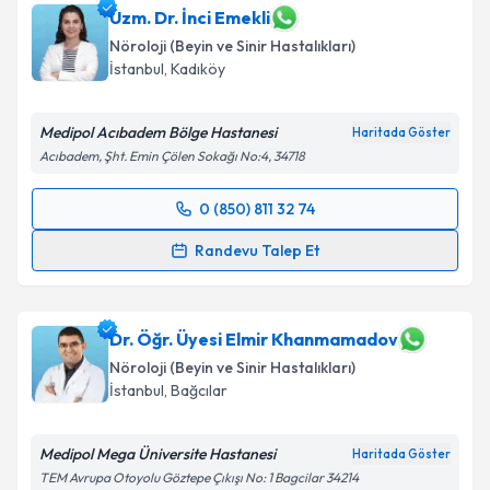
Uzm. Dr. İnci Emekli
Nöroloji (Beyin ve Sinir Hastalıkları)
İstanbul
, Kadıköy
Medipol Acıbadem Bölge Hastanesi
Haritada Göster
Acıbadem, Şht. Emin Çölen Sokağı No:4, 34718
0 (850) 811 32 74
Randevu Takvimi Talebi
Randevu Talep Et
Uzm. Dr. İnci Emekli
için randevu takvimi talebi
oluşturun. Size bu uzmandan randevu almanız için bir
takvim hazırlandığında e-posta ile bilgilendireceğiz.
Dr. Öğr. Üyesi Elmir Khanmamadov
Nöroloji (Beyin ve Sinir Hastalıkları)
E-posta Adresiniz
İstanbul
, Bağcılar
Medipol Mega Üniversite Hastanesi
Haritada Göster
TEM Avrupa Otoyolu Göztepe Çıkışı No: 1 Bagcilar 34214
Kişisel verilerimin işlenmesine ilişkin
Aydınlatma