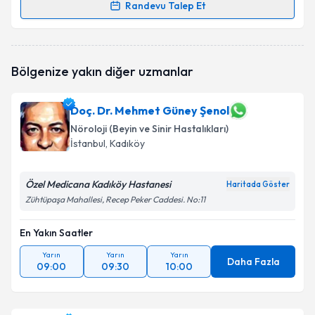
Randevu Talep Et
Randevu Takvimi Talebi
Uzm. Dr. Zehra Özde Çetin
için randevu takvimi
Bölgenize yakın diğer uzmanlar
talebi oluşturun. Size bu uzmandan randevu almanız
için bir takvim hazırlandığında e-posta ile
bilgilendireceğiz.
Doç. Dr. Mehmet Güney Şenol
Nöroloji (Beyin ve Sinir Hastalıkları)
E-posta Adresiniz
İstanbul
, Kadıköy
Özel Medicana Kadıköy Hastanesi
Haritada Göster
Kişisel verilerimin işlenmesine ilişkin
Aydınlatma
Zühtüpaşa Mahallesi, Recep Peker Caddesi. No:11
Metni
'ni okudum ve kişisel verilerimin belirtilen
kapsamda işlenmesini kabul ediyorum.
En Yakın Saatler
Yarın
Yarın
Yarın
Daha Fazla
09:00
09:30
10:00
Takvim Talebini Gönder