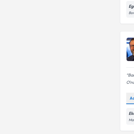
Eg
Bo
Ba
O'nu
A
Ek
Mav