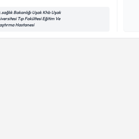
c.sağlık Bakanlığı Uşak Khb Uşak
iversitesi Tıp Fakültesi Eğitim Ve
Kişisel
aştırma Hastanesi
okudum
işlenm