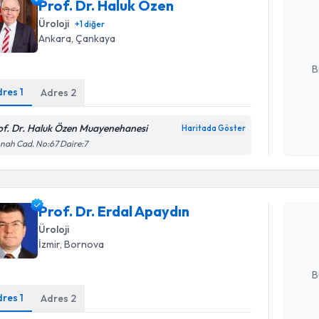
Prof. Dr. Haluk Özen
bu uzmandan
posta ile bi
Üroloji
+
1
diğer
Ankara
, Çankaya
E-posta Ad
B
dres
1
Adres
2
Kişisel
of. Dr. Haluk Özen Muayenehanesi
Haritada Göster
okudum
nah Cad. No:67 Daire:7
işlenm
Randevu T
Prof. Dr. 
Prof. Dr. Erdal Apaydın
Size bu uzm
hazırlandığ
Üroloji
İzmir
, Bornova
E-posta Ad
B
dres
1
Adres
2