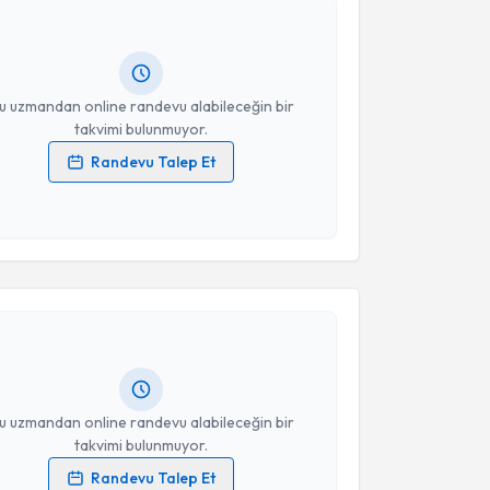
 randevu almanız için bir takvim hazırlandığında e-
lgilendireceğiz.
resiniz
u uzmandan online randevu alabileceğin bir
takvimi bulunmuyor.
Randevu Talep Et
 verilerimin işlenmesine ilişkin
Aydınlatma Metni
'ni
 ve kişisel verilerimin belirtilen kapsamda
esini kabul ediyorum.
akvimi Talebi
Takvim Talebini Gönder
Erdal Apaydın
için randevu takvimi talebi oluşturun.
andan randevu almanız için bir takvim
ında e-posta ile bilgilendireceğiz.
resiniz
u uzmandan online randevu alabileceğin bir
takvimi bulunmuyor.
Randevu Talep Et