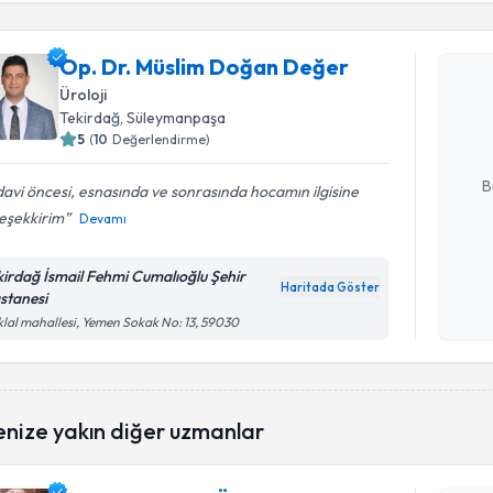
Op. Dr. Müslim Doğan Değer
Op. Dr. M
oluşturun. 
Üroloji
hazırlandığ
Tekirdağ
, Süleymanpaşa
5
(
10
Değerlendirme)
E-posta Ad
B
avi öncesi, esnasında ve sonrasında hocamın ilgisine
eşekkirim
Devamı
Kişisel
kirdağ İsmail Fehmi Cumalıoğlu Şehir
okudum
Haritada Göster
stanesi
işlenm
iklal mahallesi, Yemen Sokak No: 13, 59030
Randevu T
enize yakın diğer uzmanlar
Prof. Dr.