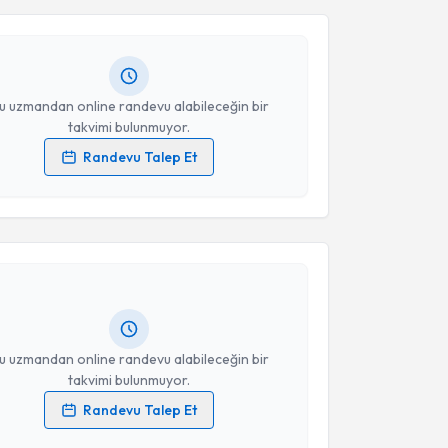
 randevu almanız için bir takvim hazırlandığında e-
lgilendireceğiz.
resiniz
u uzmandan online randevu alabileceğin bir
takvimi bulunmuyor.
Randevu Talep Et
 verilerimin işlenmesine ilişkin
Aydınlatma Metni
'ni
akvimi Talebi
 ve kişisel verilerimin belirtilen kapsamda
esini kabul ediyorum.
Muhammet Serdar Buğday
için randevu takvimi
turun. Size bu uzmandan randevu almanız için bir
Takvim Talebini Gönder
rlandığında e-posta ile bilgilendireceğiz.
resiniz
u uzmandan online randevu alabileceğin bir
takvimi bulunmuyor.
Randevu Talep Et
 verilerimin işlenmesine ilişkin
Aydınlatma Metni
'ni