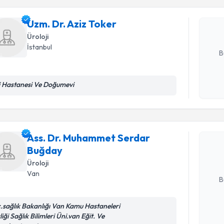
bu uzmandan
posta ile bi
Uzm. Dr. Aziz Toker
Üroloji
E-posta Ad
İstanbul
B
gi Hastanesi Ve Doğumevi
Kişisel
Randevu T
okudum
işlenm
Ass. Dr. 
talebi oluş
Ass. Dr. Muhammet Serdar
takvim hazı
Buğday
Üroloji
E-posta Ad
Van
B
c.sağlık Bakanlığı Van Kamu Hastaneleri
Kişisel
liği Sağlık Bilimleri Üni.van Eğit. Ve