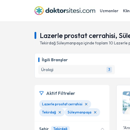
Uzmanlar
Klin
Lazerle prostat cerrahisi, S
Tekirdağ
Süleymanpaşa
içinde toplam
10
Lazerle 
İlgili Branşlar
Üroloji
3
Aktif Filtreler
Lazerle prostat cerrahisi
Tekirdağ
Süleymanpaşa
Ann
Şehir
Tekirdağ