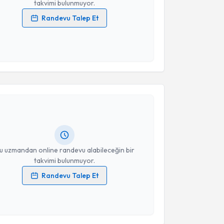
takvimi bulunmuyor.
Randevu Talep Et
 verilerimin işlenmesine ilişkin
Aydınlatma Metni
'ni
 ve kişisel verilerimin belirtilen kapsamda
esini kabul ediyorum.
akvimi Talebi
Takvim Talebini Gönder
takan Eren
için randevu takvimi talebi oluşturun. Size
 randevu almanız için bir takvim hazırlandığında e-
lgilendireceğiz.
resiniz
u uzmandan online randevu alabileceğin bir
takvimi bulunmuyor.
Randevu Talep Et
 verilerimin işlenmesine ilişkin
Aydınlatma Metni
'ni
 ve kişisel verilerimin belirtilen kapsamda
esini kabul ediyorum.
akvimi Talebi