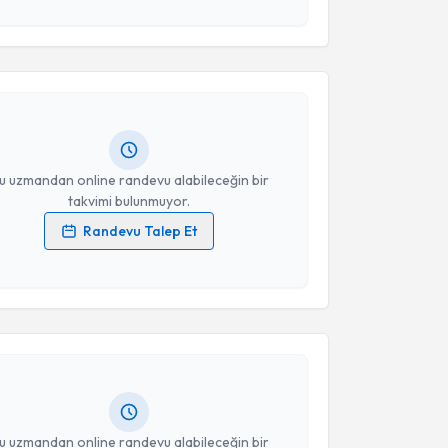
 ve kişisel verilerimin belirtilen kapsamda
akvimi Talebi
esini kabul ediyorum.
eysi Kaya
için randevu takvimi talebi oluşturun. Size
Takvim Talebini Gönder
 randevu almanız için bir takvim hazırlandığında e-
lgilendireceğiz.
resiniz
u uzmandan online randevu alabileceğin bir
takvimi bulunmuyor.
Randevu Talep Et
 verilerimin işlenmesine ilişkin
Aydınlatma Metni
'ni
akvimi Talebi
 ve kişisel verilerimin belirtilen kapsamda
esini kabul ediyorum.
t Sezai Ünal
için randevu takvimi talebi oluşturun.
Takvim Talebini Gönder
andan randevu almanız için bir takvim
ında e-posta ile bilgilendireceğiz.
resiniz
u uzmandan online randevu alabileceğin bir