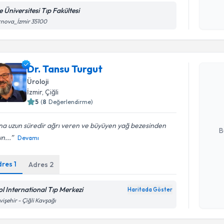
Kişisel
e Üniversitesi Tıp Fakültesi
okudum
rnova_İzmir 35100
işlenm
Randevu T
Dr. Tansu Turgut
Dr. Tansu
Üroloji
uzmandan ra
İzmir
, Çiğli
posta ile bi
5
(
8
Değerlendirme)
E-posta Ad
na uzun süredir ağrı veren ve büyüyen yağ bezesinden
B
n...
Devamı
dres
1
Adres
2
Kişisel
okudum
işlenm
ol International Tıp Merkezi
Randevu T
Haritada Göster
işehir - Çiğli Kavşağı
Uzm. Dr. 