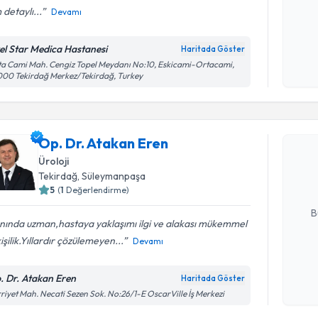
detaylı...
Devamı
Kişisel
el Star Medica Hastanesi
Haritada Göster
okudum
a Cami Mah. Cengiz Topel Meydanı No:10, Eskicami-Ortacami,
işlenm
00 Tekirdağ Merkez/Tekirdağ, Turkey
Randevu T
Op. Dr. A
Op. Dr. Atakan Eren
bu uzmandan
Üroloji
posta ile bi
Tekirdağ
, Süleymanpaşa
5
(
1
Değerlendirme)
E-posta Ad
B
nında uzman,hastaya yaklaşımı ilgi ve alakası mükemmel
kişilik.Yıllardır çözülemeyen...
Devamı
Kişisel
okudum
. Dr. Atakan Eren
Haritada Göster
işlenm
riyet Mah. Necati Sezen Sok. No:26/1-E OscarVille İş Merkezi
Randevu T