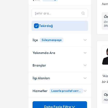
hem 
Öz
Ort
Tekirdağ
590
İlçe
Süleymanpaşa
Yakınımda Ara
Branşlar
Konumuma yakın uzmanları
Süleymanpaşa
göster
Ala
İlgi Alanları
bir 
Hizmetler
Lazerle prostat cerrahisi
Üroloji
Op
Hür
Mezuniyet
Androloji
Daha Fazla Filtre