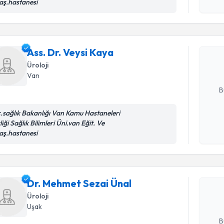
okudum
aş.hastanesi
Randevu T
işlenm
Ass. Dr. V
bu uzmandan
Ass. Dr. Veysi Kaya
posta ile bi
Üroloji
Van
E-posta Ad
B
c.sağlık Bakanlığı Van Kamu Hastaneleri
liği Sağlık Bilimleri Üni.van Eğit. Ve
Kişisel
aş.hastanesi
Randevu T
okudum
işlenm
Dr. Mehme
Size bu uzm
Dr. Mehmet Sezai Ünal
hazırlandığ
Üroloji
Uşak
E-posta Ad
B