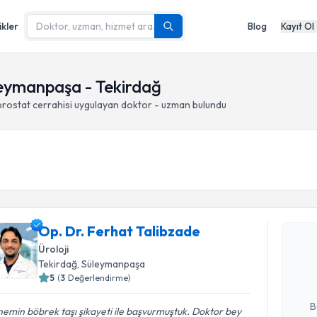
ikler
Blog
Kayıt Ol
üleymanpaşa - Tekirdağ
prostat cerrahisi
uygulayan doktor - uzman bulundu
Randevu T
Op. Dr. Ferhat Talibzade
Op. Dr. F
Size bu uzm
Üroloji
hazırlandığ
Tekirdağ
, Süleymanpaşa
5
(
3
Değerlendirme)
E-posta Ad
B
emin böbrek taşı şikayeti ile başvurmuştuk. Doktor bey