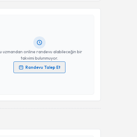
Takvim Talebini Gönder
üslim Doğan Değer
için randevu takvimi talebi
Size bu uzmandan randevu almanız için bir takvim
ında e-posta ile bilgilendireceğiz.
resiniz
u uzmandan online randevu alabileceğin bir
takvimi bulunmuyor.
Randevu Talep Et
 verilerimin işlenmesine ilişkin
Aydınlatma Metni
'ni
 ve kişisel verilerimin belirtilen kapsamda
esini kabul ediyorum.
Takvim Talebini Gönder
akvimi Talebi
 Haluk Özen
için randevu takvimi talebi oluşturun. Size