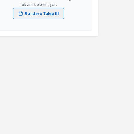
takvimi bulunmuyor.
Randevu Talep Et
 verilerimin işlenmesine ilişkin
Aydınlatma Metni
'ni
 ve kişisel verilerimin belirtilen kapsamda
esini kabul ediyorum.
Takvim Talebini Gönder