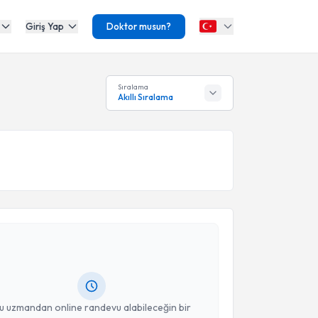
Giriş Yap
Doktor musun?
Sıralama
Akıllı Sıralama
akvimi Talebi
erhat Talibzade
için randevu takvimi talebi oluşturun.
andan randevu almanız için bir takvim
ında e-posta ile bilgilendireceğiz.
resiniz
u uzmandan online randevu alabileceğin bir