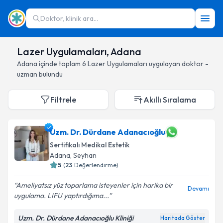
Doktor, klinik ara...
Lazer Uygulamaları, Adana
Adana
içinde toplam
6
Lazer Uygulamaları
uygulayan doktor -
uzman bulundu
Filtrele
Akıllı Sıralama
Uzm. Dr. Dürdane Adanacıoğlu
Sertifikalı Medikal Estetik
Adana
, Seyhan
5
(
23
Değerlendirme)
Ameliyatsız yüz toparlama isteyenler için harika bir
Devamı
uygulama. LIFU yaptırdığıma...
Uzm. Dr. Dürdane Adanacıoğlu Kliniği
Haritada Göster