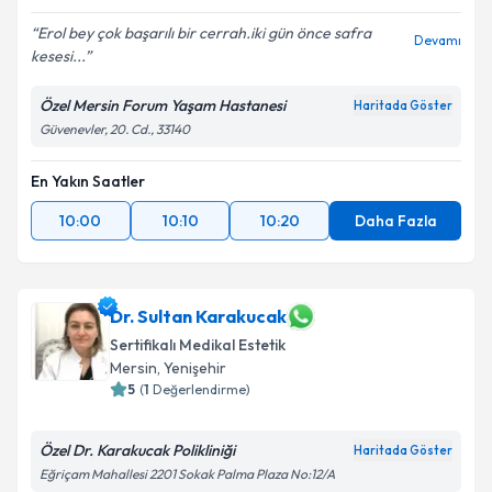
Erol bey çok başarılı bir cerrah.iki gün önce safra
Devamı
kesesi...
Özel Mersin Forum Yaşam Hastanesi
Haritada Göster
Güvenevler, 20. Cd., 33140
En Yakın Saatler
10:00
10:10
10:20
Daha Fazla
Dr. Sultan Karakucak
Sertifikalı Medikal Estetik
Mersin
, Yenişehir
5
(
1
Değerlendirme)
Özel Dr. Karakucak Polikliniği
Haritada Göster
Eğriçam Mahallesi 2201 Sokak Palma Plaza No:12/A