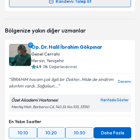
Randevu Talep Et
Op. Dr. İsa Armağan Çıklar
için randevu takvimi
talebi oluşturun. Size bu uzmandan randevu almanız
için bir takvim hazırlandığında e-posta ile
Bölgenize yakın diğer uzmanlar
bilgilendireceğiz.
E-posta Adresiniz
Op. Dr. Halil İbrahim Gökpınar
Genel Cerrahi
Mersin
, Yenişehir
4.9
(
16
Değerlendirme)
Kişisel verilerimin işlenmesine ilişkin
Aydınlatma
İBRAHiM hocam çok ilgili bir Doktor..Mide de sindirim
Metni
'ni okudum ve kişisel verilerimin belirtilen
Devamı
sıkıntım vardı..Sağolsun...
kapsamda işlenmesini kabul ediyorum.
Özel Akademi Hastanesi
Haritada Göster
Takvim Talebini Gönder
Menteş Mah. Barbaros Cd, 140.Sk No:105, 33150
En Yakın Saatler
10:10
10:20
10:30
Daha Fazla