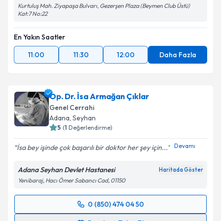
Kurtuluş Mah. Ziyapaşa Bulvarı, Gezerşen Plaza (Beymen Club Üstü)
Kat:7 No:22
En Yakın Saatler
11:00
11:30
12:00
Daha Fazla
Op. Dr. İsa Armağan Çıklar
Genel Cerrahi
Adana
, Seyhan
5
(
1
Değerlendirme)
Devamı
İsa bey işinde çok başarılı bir doktor her şey için...
Adana Seyhan Devlet Hastanesi
Haritada Göster
Yenibaraj, Hacı Ömer Sabancı Cad, 01150
0 (850) 474 04 50
Randevu Takvimi Talebi