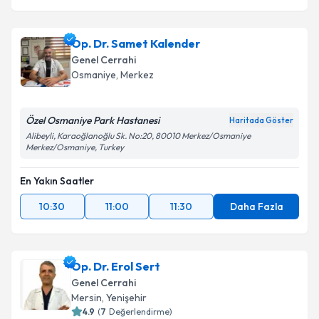
Op. Dr. Samet Kalender
Genel Cerrahi
Osmaniye
, Merkez
Özel Osmaniye Park Hastanesi
Haritada Göster
Alibeyli, Karaoğlanoğlu Sk. No:20, 80010 Merkez/Osmaniye
Merkez/Osmaniye, Turkey
En Yakın Saatler
10:30
11:00
11:30
Daha Fazla
Op. Dr. Erol Sert
Genel Cerrahi
Mersin
, Yenişehir
4.9
(
7
Değerlendirme)