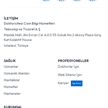
İLETİŞİM
Doktorsitesi Com Bilgi Hizmetleri
Teknoloji ve Ticaret A.Ş.
Maslak Mah. Ahi Evran Cd. A.O.S 55 Sokak No:2 Aksoy Plaza Giriş
Kat Kolektif House
İstanbul, Türkiye
SAĞLIK
PROFESYONELLER
Uzmanlar
Doktorlar İçin
Uzmanlık Alanları
Web Siteniz İçin
Hastalıklar
Kariyer
İşe Alım
Hizmetler
Hastaneler
KURUMSAL