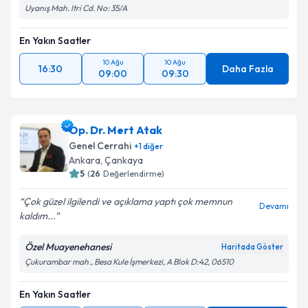
Uyanış Mah. Itri Cd. No: 35/A
En Yakın Saatler
10 Ağu
10 Ağu
16:30
Daha Fazla
09:00
09:30
Op. Dr. Mert Atak
Genel Cerrahi
+
1
diğer
Ankara
, Çankaya
5
(
26
Değerlendirme)
Çok güzel ilgilendi ve açıklama yaptı çok memnun
Devamı
kaldım...
Özel Muayenehanesi
Haritada Göster
Çukurambar mah., Besa Kule İşmerkezi, A Blok D:42, 06510
En Yakın Saatler