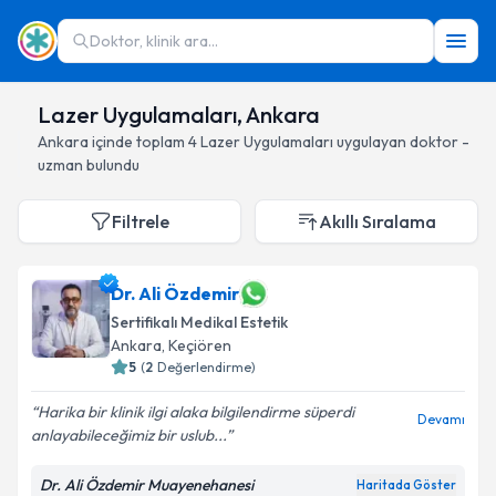
Doktor, klinik ara...
Lazer Uygulamaları, Ankara
Ankara
içinde toplam
4
Lazer Uygulamaları
uygulayan doktor -
uzman bulundu
Filtrele
Akıllı Sıralama
Dr. Ali Özdemir
Sertifikalı Medikal Estetik
Ankara
, Keçiören
5
(
2
Değerlendirme)
Harika bir klinik ilgi alaka bilgilendirme süperdi
Devamı
anlayabileceğimiz bir uslub...
Dr. Ali Özdemir Muayenehanesi
Haritada Göster