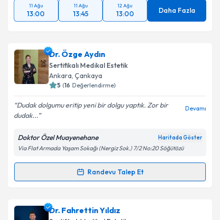
11 Ağu
11 Ağu
12 Ağu
Daha Fazla
13:00
13:45
13:00
Dr. Özge Aydın
Sertifikalı Medikal Estetik
Ankara
, Çankaya
5
(
16
Değerlendirme)
Dudak dolgumu eritip yeni bir dolgu yaptık. Zor bir
Devamı
dudak...
Doktor Özel Muayenehane
Haritada Göster
Via Flat Armada Yaşam Sokağı (Nergiz Sok.) 7/2 No:20 Söğütözü
Randevu Talep Et
Randevu Takvimi Talebi
Dr. Özge Aydın
için randevu takvimi talebi oluşturun.
Dr. Fahrettin Yıldız
Size bu uzmandan randevu almanız için bir takvim