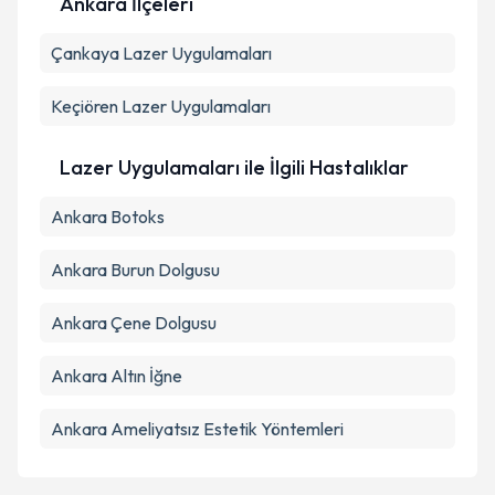
Ankara İlçeleri
Kişisel verilerimin işlenmesine ilişkin
Aydınlatma
Çankaya
Metni
Lazer Uygulamaları
'ni okudum ve kişisel verilerimin belirtilen
kapsamda işlenmesini kabul ediyorum.
Keçiören
Lazer Uygulamaları
Takvim Talebini Gönder
Lazer Uygulamaları ile İlgili Hastalıklar
Ankara Botoks
Ankara Burun Dolgusu
Ankara Çene Dolgusu
Ankara Altın İğne
Ankara Ameliyatsız Estetik Yöntemleri