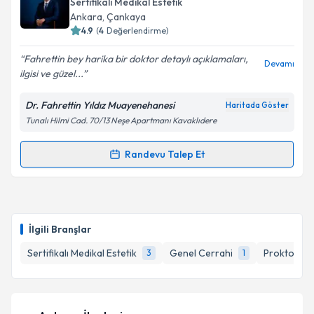
Sertifikalı Medikal Estetik
hazırlandığında e-posta ile bilgilendireceğiz.
Ankara
, Çankaya
4.9
(
4
Değerlendirme)
E-posta Adresiniz
Fahrettin bey harika bir doktor detaylı açıklamaları,
Devamı
ilgisi ve güzel...
Dr. Fahrettin Yıldız Muayenehanesi
Haritada Göster
Kişisel verilerimin işlenmesine ilişkin
Aydınlatma
Tunalı Hilmi Cad. 70/13 Neşe Apartmanı Kavaklıdere
Metni
'ni okudum ve kişisel verilerimin belirtilen
kapsamda işlenmesini kabul ediyorum.
Randevu Talep Et
Randevu Takvimi Talebi
Takvim Talebini Gönder
Dr. Fahrettin Yıldız
için randevu takvimi talebi
oluşturun. Size bu uzmandan randevu almanız için bir
İlgili Branşlar
takvim hazırlandığında e-posta ile bilgilendireceğiz.
Sertifikalı Medikal Estetik
Genel Cerrahi
Proktoloji
3
1
E-posta Adresiniz