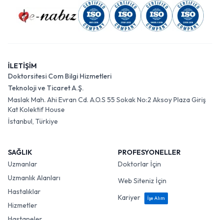
İLETİŞİM
Doktorsitesi Com Bilgi Hizmetleri
Teknoloji ve Ticaret A.Ş.
Maslak Mah. Ahi Evran Cd. A.O.S 55 Sokak No:2 Aksoy Plaza Giriş
Kat Kolektif House
İstanbul, Türkiye
SAĞLIK
PROFESYONELLER
Uzmanlar
Doktorlar İçin
Uzmanlık Alanları
Web Siteniz İçin
Hastalıklar
Kariyer
İşe Alım
Hizmetler
Hastaneler