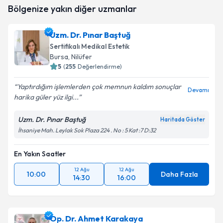
Op. Dr. Gonca Nergiz Taylan Yıldız
için randevu
Bölgenize yakın diğer uzmanlar
takvimi talebi oluşturun. Size bu uzmandan randevu
almanız için bir takvim hazırlandığında e-posta ile
bilgilendireceğiz.
Uzm. Dr. Pınar Baştuğ
Sertifikalı Medikal Estetik
E-posta Adresiniz
Bursa
, Nilüfer
5
(
255
Değerlendirme)
Yaptırdığım işlemlerden çok memnun kaldım sonuçlar
Devamı
harika güler yüz ilgi...
Kişisel verilerimin işlenmesine ilişkin
Aydınlatma
Metni
'ni okudum ve kişisel verilerimin belirtilen
kapsamda işlenmesini kabul ediyorum.
Uzm. Dr. Pınar Baştuğ
Haritada Göster
İhsaniye Mah. Leylak Sok Plaza 224 . No : 5 Kat :7 D:32
Takvim Talebini Gönder
En Yakın Saatler
12 Ağu
12 Ağu
10:00
Daha Fazla
14:30
16:00
Op. Dr. Ahmet Karakaya