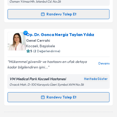
Osman Yılmaz Mh. İstanbul Cd. No:26
Randevu Talep Et
Randevu Takvimi Talebi
Op. Dr. Feridun Aysu
için randevu takvimi talebi
Op. Dr. Gonca Nergiz Taylan Yıldız
oluşturun. Size bu uzmandan randevu almanız için bir
Genel Cerrahi
takvim hazırlandığında e-posta ile bilgilendireceğiz.
Kocaeli
, Başiskele
5
(
2
Değerlendirme)
E-posta Adresiniz
Mükemmel güvenilir ve hastasını en ufak detaya
Devamı
kadar bilgilendiren işini...
VM Medical Park Kocaeli Hastanesi
Haritada Göster
Kişisel verilerimin işlenmesine ilişkin
Aydınlatma
Ovacık Mah. D-100 Karayolu Üzeri Symbol AVM No:36
Metni
'ni okudum ve kişisel verilerimin belirtilen
kapsamda işlenmesini kabul ediyorum.
Randevu Talep Et
Randevu Takvimi Talebi
Takvim Talebini Gönder