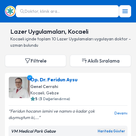
Doktor, klinik ara...
Lazer Uygulamaları, Kocaeli
Kocaeli
içinde toplam
10
Lazer Uygulamaları
uygulayan doktor -
uzman bulundu
Filtrele
Akıllı Sıralama
Op. Dr. Feridun Aysu
Genel Cerrahi
Kocaeli
, Gebze
5
(
3
Değerlendirme)
Feridun hocanın ismini ve namını o kadar çok
Devamı
duymuştum ki,...
VM Medical Park Gebze
Haritada Göster