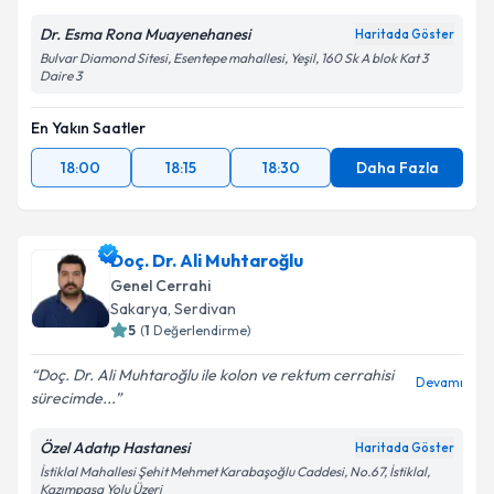
Dr. Esma Rona Muayenehanesi
Haritada Göster
Bulvar Diamond Sitesi, Esentepe mahallesi, Yeşil, 160 Sk A blok Kat 3
Daire 3
En Yakın Saatler
18:00
18:15
18:30
Daha Fazla
Doç. Dr. Ali Muhtaroğlu
Genel Cerrahi
Sakarya
, Serdivan
5
(
1
Değerlendirme)
Doç. Dr. Ali Muhtaroğlu ile kolon ve rektum cerrahisi
Devamı
sürecimde...
Özel Adatıp Hastanesi
Haritada Göster
İstiklal Mahallesi Şehit Mehmet Karabaşoğlu Caddesi, No.67, İstiklal,
Kazımpaşa Yolu Üzeri