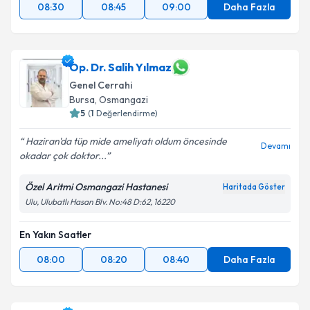
08:30
08:45
09:00
Daha Fazla
Op. Dr. Salih Yılmaz
Genel Cerrahi
Bursa
, Osmangazi
5
(
1
Değerlendirme)
Haziran'da tüp mide ameliyatı oldum öncesinde
Devamı
okadar çok doktor...
Özel Aritmi Osmangazi Hastanesi
Haritada Göster
Ulu, Ulubatlı Hasan Blv. No:48 D:62, 16220
En Yakın Saatler
08:00
08:20
08:40
Daha Fazla