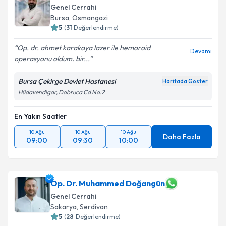
Genel Cerrahi
Bursa
, Osmangazi
5
(
31
Değerlendirme)
Op. dr. ahmet karakaya lazer ile hemoroid
Devamı
operasyonu oldum. bir...
Bursa Çekirge Devlet Hastanesi
Haritada Göster
Hüdavendigar, Dobruca Cd No:2
En Yakın Saatler
10 Ağu
10 Ağu
10 Ağu
Daha Fazla
09:00
09:30
10:00
Op. Dr. Muhammed Doğangün
Genel Cerrahi
Sakarya
, Serdivan
5
(
28
Değerlendirme)