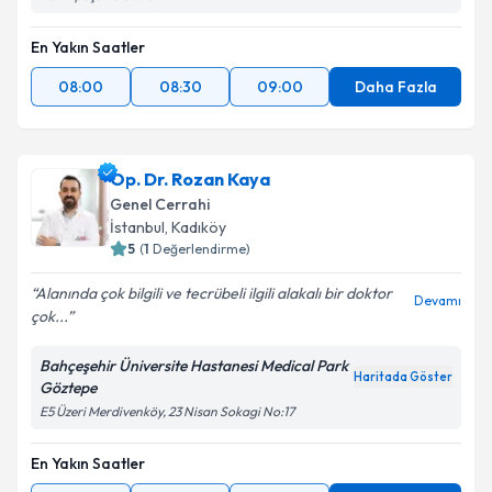
En Yakın Saatler
08:00
08:30
09:00
Daha Fazla
Op. Dr. Rozan Kaya
Genel Cerrahi
İstanbul
, Kadıköy
5
(
1
Değerlendirme)
Alanında çok bilgili ve tecrübeli ilgili alakalı bir doktor
Devamı
çok...
Bahçeşehir Üniversite Hastanesi Medical Park
Haritada Göster
Göztepe
E5 Üzeri Merdivenköy, 23 Nisan Sokagi No:17
En Yakın Saatler