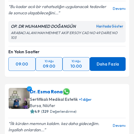
Bu kadar acılı bir rahatsızlığın uygulanacak tedaviler
Devamı
ile sonuca ulaşabileceğini...
OP. DR MUHAMMED DOĞANGÜN
Haritada Göster
ARABACI ALANI MAH MEHMET AKİF ERSOY CAD NO 49 DAİRE NO
103
En Yakın Saatler
10 Ağu
10 Ağu
09:00
Daha Fazla
09:00
10:00
Dr. Esma Rona
Sertifikalı Medikal Estetik
+
1
diğer
Bursa
, Nilüfer
4.9
(
329
Değerlendirme)
İlk kürden memnun kaldım. kez daha gideceğim.
Devamı
İnşallah onlardan...