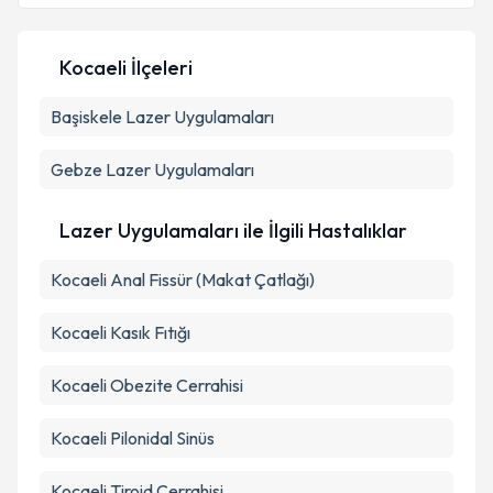
Kişisel verilerimin işlenmesine ilişkin
Aydınlatma
Kocaeli İlçeleri
Metni
'ni okudum ve kişisel verilerimin belirtilen
kapsamda işlenmesini kabul ediyorum.
Başiskele
Lazer Uygulamaları
Takvim Talebini Gönder
Gebze
Lazer Uygulamaları
Lazer Uygulamaları ile İlgili Hastalıklar
Kocaeli Anal Fissür (Makat Çatlağı)
Kocaeli Kasık Fıtığı
Kocaeli Obezite Cerrahisi
Kocaeli Pilonidal Sinüs
Kocaeli Tiroid Cerrahisi