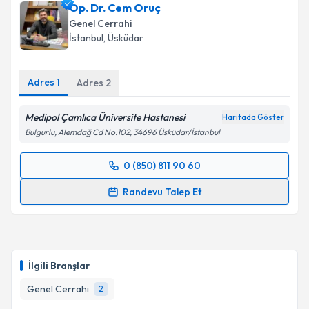
Op. Dr. Cem Oruç
Genel Cerrahi
İstanbul
, Üsküdar
Adres
1
Adres
2
Medipol Çamlıca Üniversite Hastanesi
Haritada Göster
Bulgurlu, Alemdağ Cd No:102, 34696 Üsküdar/İstanbul
0 (850) 811 90 60
Randevu Takvimi Talebi
Randevu Talep Et
Op. Dr. Cem Oruç
için randevu takvimi talebi
oluşturun. Size bu uzmandan randevu almanız için bir
takvim hazırlandığında e-posta ile bilgilendireceğiz.
İlgili Branşlar
E-posta Adresiniz
Genel Cerrahi
2