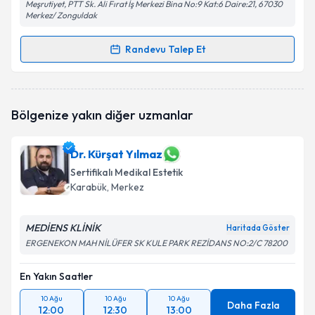
Meşrutiyet, PTT Sk. Ali Fırat İş Merkezi Bina No:9 Kat:6 Daire:21, 67030
Merkez/ Zonguldak
Randevu Talep Et
Randevu Takvimi Talebi
Dr. Hacer Kantarcı Arslan
için randevu takvimi
Bölgenize yakın diğer uzmanlar
talebi oluşturun. Size bu uzmandan randevu almanız
için bir takvim hazırlandığında e-posta ile
bilgilendireceğiz.
Dr. Kürşat Yılmaz
Sertifikalı Medikal Estetik
E-posta Adresiniz
Karabük
, Merkez
MEDİENS KLİNİK
Haritada Göster
Kişisel verilerimin işlenmesine ilişkin
Aydınlatma
ERGENEKON MAH NİLÜFER SK KULE PARK REZİDANS NO:2/C 78200
Metni
'ni okudum ve kişisel verilerimin belirtilen
kapsamda işlenmesini kabul ediyorum.
En Yakın Saatler
10 Ağu
10 Ağu
10 Ağu
Daha Fazla
12:00
12:30
13:00
Takvim Talebini Gönder