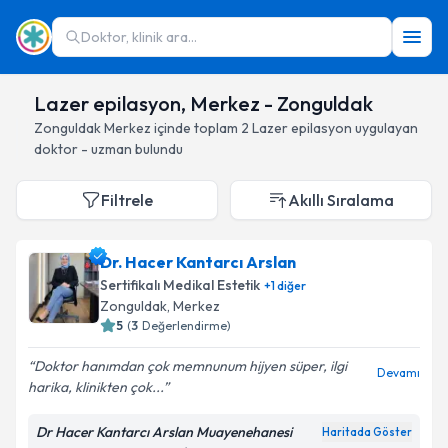
Doktor, klinik ara...
Lazer epilasyon, Merkez - Zonguldak
Zonguldak
Merkez
içinde toplam
2
Lazer epilasyon
uygulayan
doktor - uzman bulundu
Filtrele
Akıllı Sıralama
Dr. Hacer Kantarcı Arslan
Sertifikalı Medikal Estetik
+
1
diğer
Zonguldak
, Merkez
5
(
3
Değerlendirme)
Doktor hanımdan çok memnunum hijyen süper, ilgi
Devamı
harika, klinikten çok...
Dr Hacer Kantarcı Arslan Muayenehanesi
Haritada Göster