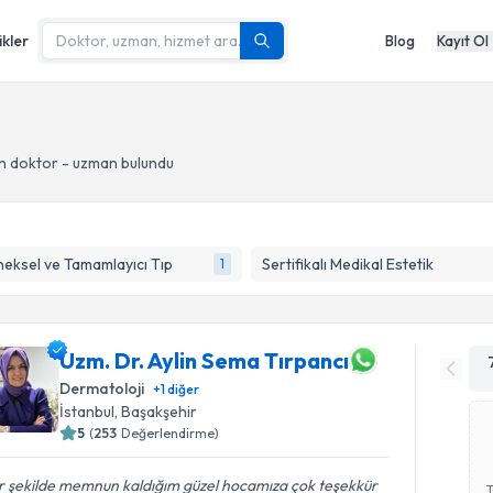
ikler
Blog
Kayıt Ol
n doktor - uzman bulundu
eksel ve Tamamlayıcı Tıp
Sertifikalı Medikal Estetik
1
Uzm. Dr. Aylin Sema Tırpancı
Dermatoloji
+
1
diğer
İstanbul
, Başakşehir
5
(
253
Değerlendirme)
r şekilde memnun kaldığım güzel hocamıza çok teşekkür