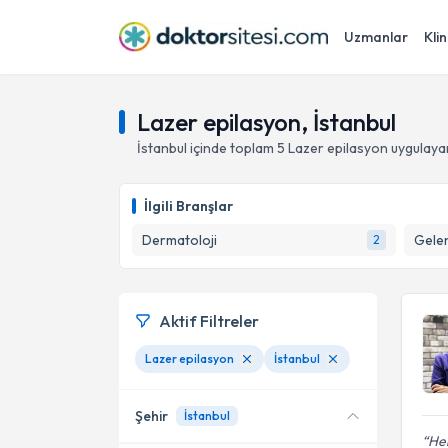
Uzmanlar
Klin
Lazer epilasyon, İstanbul
İstanbul
içinde toplam
5
Lazer epilasyon
uygulaya
İlgili Branşlar
Dermatoloji
Gelen
2
Aktif Filtreler
Lazer epilasyon
İstanbul
Şehir
İstanbul
He