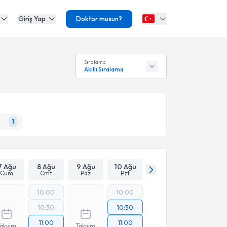
Giriş Yap
Doktor musun?
Sıralama
Akıllı Sıralama
1
7 Ağu
8 Ağu
9 Ağu
10 Ağu
Cum
Cmt
Paz
Pzt
10:00
10:00
10:30
10:30
11:00
11:00
Takvim
Takvim