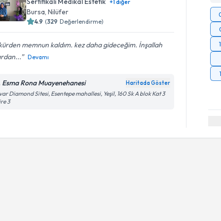
Sertifikalı Medikal Estetik
+
1
diğer
Bursa
, Nilüfer
4.9
(
329
Değerlendirme)
 kürden memnun kaldım. kez daha gideceğim. İnşallah
rdan...
Devamı
. Esma Rona Muayenehanesi
Haritada Göster
var Diamond Sitesi, Esentepe mahallesi, Yeşil, 160 Sk A blok Kat 3
re 3