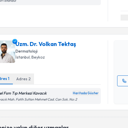
ivri İstanbul
Randevu T
Uzm. Dr. 
Uzm. Dr. Volkan Tektaş
Size bu uzm
hazırlandığ
Dermatoloji
İstanbul
, Beykoz
E-posta Ad
dres
1
Adres
2
Kişisel
el Fsm Tıp Merkezi Kavacık
Haritada Göster
okudum
acık Mah. Fatih Sultan Mehmet Cad. Can Sok. No: 2
işlenm
enize yakın diğer uzmanlar