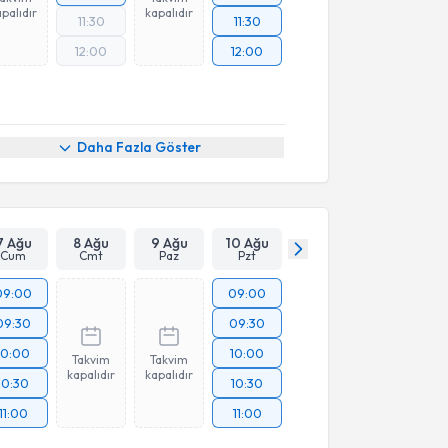
palıdır
kapalıdır
11:30
11:30
12:00
12:00
Daha Fazla Göster
7 Ağu
8 Ağu
9 Ağu
10 Ağu
Cum
Cmt
Paz
Pzt
09:00
09:00
09:30
09:30
10:00
10:00
Takvim
Takvim
kapalıdır
kapalıdır
10:30
10:30
11:00
11:00