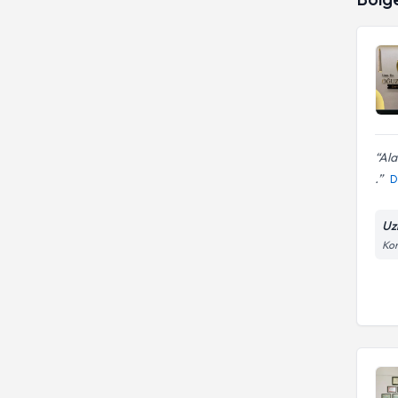
Ala
.
D
Uz
Kon