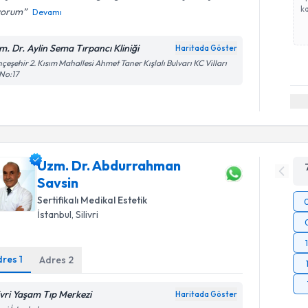
ka
yorum
Devamı
m. Dr. Aylin Sema Tırpancı Kliniği
Haritada Göster
çeşehir 2. Kısım Mahallesi Ahmet Taner Kışlalı Bulvarı KC Vilları
No:17
Uzm. Dr. Abdurrahman
Savsin
Sertifikalı Medikal Estetik
İstanbul
, Silivri
dres
1
Adres
2
livri Yaşam Tıp Merkezi
Haritada Göster