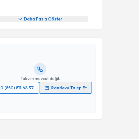
Daha Fazla Göster
akvimi Talebi
Volkan Tektaş
için randevu takvimi talebi oluşturun.
andan randevu almanız için bir takvim
ında e-posta ile bilgilendireceğiz.
resiniz
Takvim mevcut değil.
0 (850) 811 68 37
Randevu Talep Et
 verilerimin işlenmesine ilişkin
Aydınlatma Metni
'ni
 ve kişisel verilerimin belirtilen kapsamda
esini kabul ediyorum.
Takvim Talebini Gönder