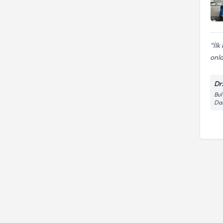
İlk
onla
Dr
Bul
Dai