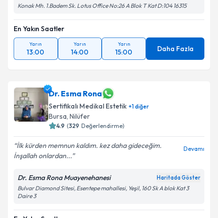
Konak Mh. 1.Badem Sk. Lotus Office No:26 A Blok T Kat D:104 16315
En Yakın Saatler
Yarın
Yarın
Yarın
Daha Fazla
13:00
14:00
15:00
Dr. Esma Rona
Sertifikalı Medikal Estetik
+
1
diğer
Bursa
, Nilüfer
4.9
(
329
Değerlendirme)
İlk kürden memnun kaldım. kez daha gideceğim.
Devamı
İnşallah onlardan...
Dr. Esma Rona Muayenehanesi
Haritada Göster
Bulvar Diamond Sitesi, Esentepe mahallesi, Yeşil, 160 Sk A blok Kat 3
Daire 3