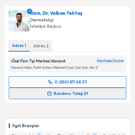
Uzm. Dr. Volkan Tektaş
Dermatoloji
İstanbul
, Beykoz
Adres
1
Adres
2
Özel Fsm Tıp Merkezi Kavacık
Haritada Göster
Kavacık Mah. Fatih Sultan Mehmet Cad. Can Sok. No: 2
0 (850) 811 68 37
Randevu Takvimi Talebi
Randevu Talep Et
Uzm. Dr. Volkan Tektaş
için randevu takvimi talebi
oluşturun. Size bu uzmandan randevu almanız için bir
takvim hazırlandığında e-posta ile bilgilendireceğiz.
İlgili Branşlar
E-posta Adresiniz