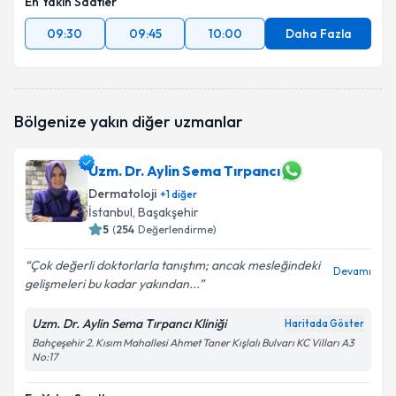
En Yakın Saatler
09:30
09:45
10:00
Daha Fazla
Bölgenize yakın diğer uzmanlar
Uzm. Dr. Aylin Sema Tırpancı
Dermatoloji
+
1
diğer
İstanbul
, Başakşehir
5
(
254
Değerlendirme)
Çok değerli doktorlarla tanıştım; ancak mesleğindeki
Devamı
gelişmeleri bu kadar yakından...
Uzm. Dr. Aylin Sema Tırpancı Kliniği
Haritada Göster
Bahçeşehir 2. Kısım Mahallesi Ahmet Taner Kışlalı Bulvarı KC Vilları A3
No:17