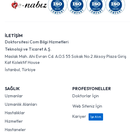
İLETİŞİM
Doktorsitesi Com Bilgi Hizmetleri
Teknoloji ve Ticaret A.Ş.
Maslak Mah. Ahi Evran Cd. A.O.S 55 Sokak No:2 Aksoy Plaza Giriş
Kat Kolektif House
İstanbul, Türkiye
SAĞLIK
PROFESYONELLER
Uzmanlar
Doktorlar İçin
Uzmanlık Alanları
Web Siteniz İçin
Hastalıklar
Kariyer
İşe Alım
Hizmetler
Hastaneler