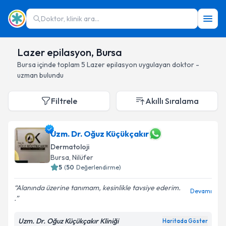
Doktor, klinik ara...
Lazer epilasyon, Bursa
Bursa
içinde toplam
5
Lazer epilasyon
uygulayan doktor -
uzman bulundu
Filtrele
Akıllı Sıralama
Uzm. Dr. Oğuz Küçükçakır
Dermatoloji
Bursa
, Nilüfer
5
(
50
Değerlendirme)
Alanında üzerine tanımam, kesinlikle tavsiye ederim.
Devamı
.
Uzm. Dr. Oğuz Küçükçakır Kliniği
Haritada Göster