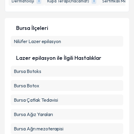
Dermatoloji
Kupa Terapi(Hacamat)
Sertifikalı Medika
1
1
Kişisel verilerimin işlenmesine ilişkin
Aydınlatma
Bursa İlçeleri
Metni
'ni okudum ve kişisel verilerimin belirtilen
kapsamda işlenmesini kabul ediyorum.
Nilüfer
Lazer epilasyon
Takvim Talebini Gönder
Lazer epilasyon ile İlgili Hastalıklar
Bursa Botoks
Bursa Botox
Bursa Çatlak Tedavisi
Bursa Ağız Yaraları
Bursa Ağrı mezoterapisi