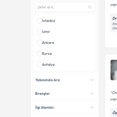
yapt
Dr
İstanbul
Pın
Dai
İzmir
Ankara
Bursa
Antalya
Diyarbakır
Yakınımda Ara
Samsun
Önc
Branşlar
Konumuma yakın uzmanları
yap
göster
İlgi Alanları
Öz