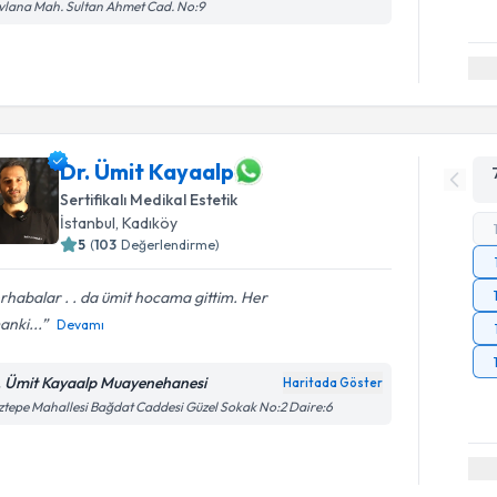
lana Mah. Sultan Ahmet Cad. No:9
Dr. Ümit Kayaalp
Sertifikalı Medikal Estetik
İstanbul
,
Kadıköy
5
(
103
Değerlendirme)
habalar . . da ümit hocama gittim. Her
nki...
Devamı
. Ümit Kayaalp Muayenehanesi
Haritada Göster
tepe Mahallesi Bağdat Caddesi Güzel Sokak No:2 Daire:6