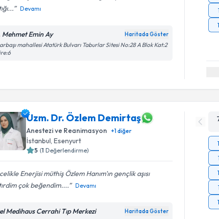
ığı...
Devamı
. Mehmet Emin Ay
Haritada Göster
arbaşı mahallesi Atatürk Bulvarı Taburlar Sitesi No:28 A Blok Kat:2
re:6
Uzm. Dr. Özlem Demirtaş
Anestezi ve Reanimasyon
+
1
diğer
İstanbul
,
Esenyurt
5
(
1
Değerlendirme)
elikle Enerjisi müthiş Özlem Hanım'ın gençlik aşısı
tırdim çok beğendim....
Devamı
el Medihaus Cerrahi Tıp Merkezi
Haritada Göster