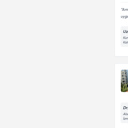
Ame
uygu
Uz
Kur
Kat
Dr
Als
İzm