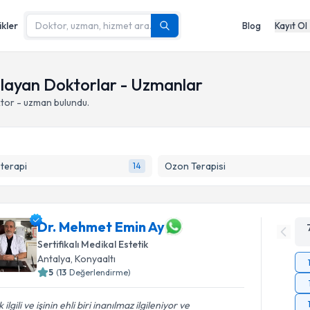
ikler
Blog
Kayıt Ol
gulayan Doktorlar - Uzmanlar
tor - uzman bulundu.
terapi
Ozon Terapisi
14
Dr. Mehmet Emin Ay
Sertifikalı Medikal Estetik
Antalya
,
Konyaaltı
5
(
13
Değerlendirme)
 ilgili ve işinin ehli biri inanılmaz ilgileniyor ve