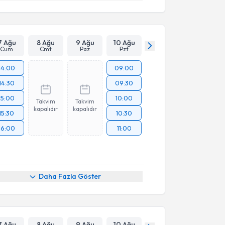
7 Ağu
8 Ağu
9 Ağu
10 Ağu
Cum
Cmt
Paz
Pzt
14:00
09:00
14:30
09:30
15:00
10:00
Takvim
Takvim
kapalıdır
kapalıdır
15:30
10:30
16:00
11:00
Daha Fazla Göster
7 Ağu
8 Ağu
9 Ağu
10 Ağu