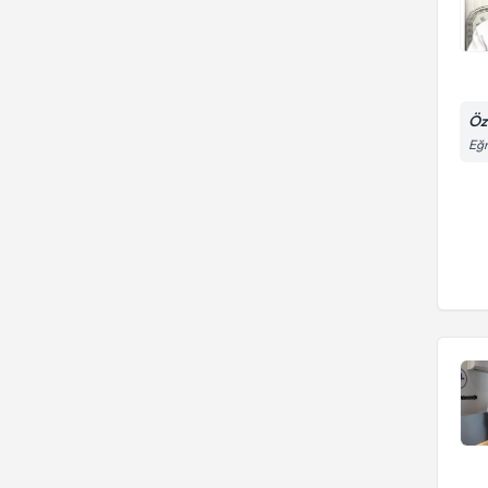
Öz
Eğr