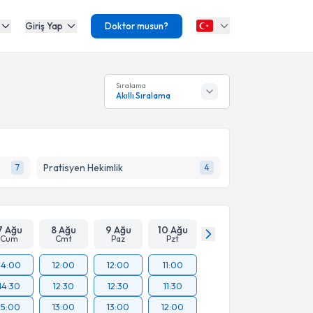
Giriş Yap
Doktor musun?
Sıralama
Akıllı Sıralama
Pratisyen Hekimlik
7
4
7 Ağu
8 Ağu
9 Ağu
10 Ağu
Cum
Cmt
Paz
Pzt
14:00
12:00
12:00
11:00
14:30
12:30
12:30
11:30
15:00
13:00
13:00
12:00