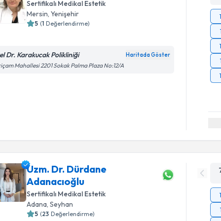
Sertifikalı Medikal Estetik
Mersin
,
Yenişehir
5
(
1
Değerlendirme)
el Dr. Karakucak Polikliniği
Haritada Göster
içam Mahallesi 2201 Sokak Palma Plaza No:12/A
Uzm. Dr. Dürdane
Adanacıoğlu
Sertifikalı Medikal Estetik
Adana
,
Seyhan
5
(
23
Değerlendirme)