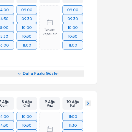
14:00
09:00
09:00
14:30
09:30
09:30
15:00
10:00
10:00
Takvim
kapalıdır
15:30
10:30
10:30
16:00
11:00
11:00
Daha Fazla Göster
7 Ağu
8 Ağu
9 Ağu
10 Ağu
Cum
Cmt
Paz
Pzt
14:00
10:00
11:00
14:30
10:30
11:30