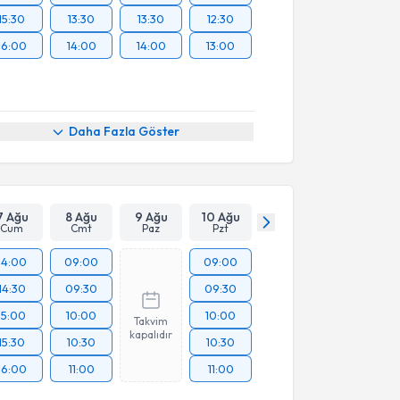
15:30
13:30
13:30
12:30
16:00
14:00
14:00
13:00
Daha Fazla Göster
7 Ağu
8 Ağu
9 Ağu
10 Ağu
Cum
Cmt
Paz
Pzt
14:00
09:00
09:00
14:30
09:30
09:30
15:00
10:00
10:00
Takvim
kapalıdır
15:30
10:30
10:30
16:00
11:00
11:00