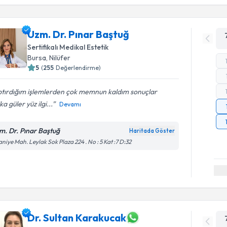
Uzm. Dr. Pınar Baştuğ
Sertifikalı Medikal Estetik
Bursa
,
Nilüfer
5
(
255
Değerlendirme)
ptırdığım işlemlerden çok memnun kaldım sonuçlar
ka güler yüz ilgi...
Devamı
m. Dr. Pınar Baştuğ
Haritada Göster
aniye Mah. Leylak Sok Plaza 224 . No : 5 Kat :7 D:32
Dr. Sultan Karakucak