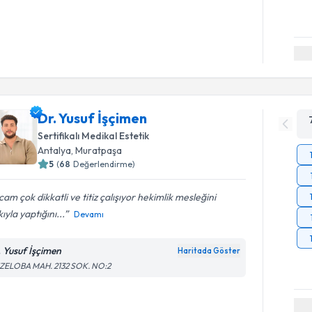
Dr. Yusuf İşçimen
Sertifikalı Medikal Estetik
Antalya
,
Muratpaşa
5
(
68
Değerlendirme)
am çok dikkatli ve titiz çalışıyor hekimlik mesleğini
ıyla yaptığını...
Devamı
. Yusuf İşçimen
Haritada Göster
ZELOBA MAH. 2132 SOK. NO:2