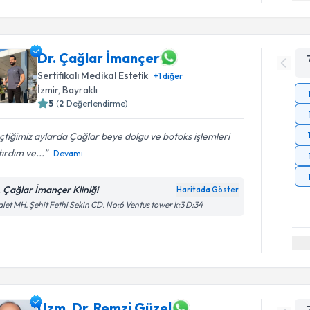
Dr. Çağlar İmançer
Sertifikalı Medikal Estetik
+
1
diğer
İzmir
,
Bayraklı
5
(
2
Değerlendirme)
tiğimiz aylarda Çağlar beye dolgu ve botoks işlemleri
ırdım ve...
Devamı
. Çağlar İmançer Kliniği
Haritada Göster
let MH. Şehit Fethi Sekin CD. No:6 Ventus tower k:3 D:34
Uzm. Dr. Remzi Güzel