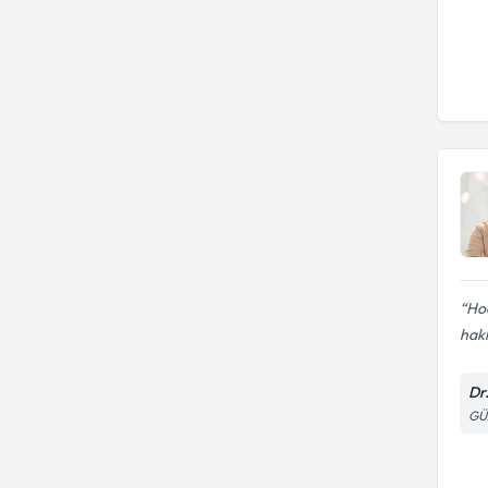
Hoc
hakk
Dr
GÜ