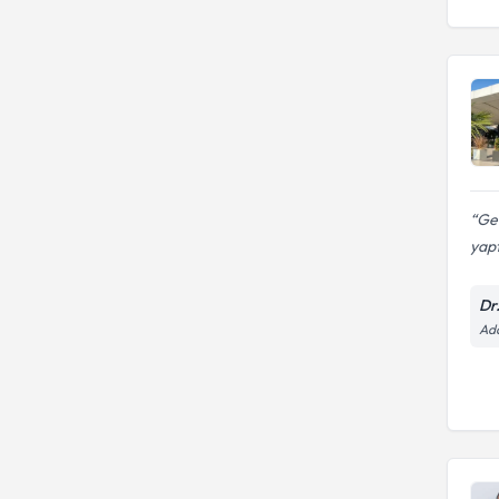
Geç
yapt
Dr
Ada