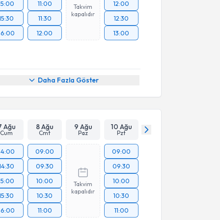
15:00
11:00
12:00
Takvim
kapalıdır
15:30
11:30
12:30
16:00
12:00
13:00
Daha Fazla Göster
7 Ağu
8 Ağu
9 Ağu
10 Ağu
Cum
Cmt
Paz
Pzt
14:00
09:00
09:00
14:30
09:30
09:30
15:00
10:00
10:00
Takvim
kapalıdır
15:30
10:30
10:30
16:00
11:00
11:00