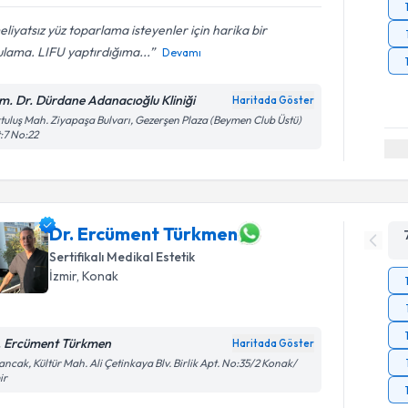
liyatsız yüz toparlama isteyenler için harika bir
lama. LIFU yaptırdığıma...
Devamı
m. Dr. Dürdane Adanacıoğlu Kliniği
Haritada Göster
tuluş Mah. Ziyapaşa Bulvarı, Gezerşen Plaza (Beymen Club Üstü)
:7 No:22
Dr. Ercüment Türkmen
Sertifikalı Medikal Estetik
İzmir
,
Konak
. Ercüment Türkmen
Haritada Göster
ancak, Kültür Mah. Ali Çetinkaya Blv. Birlik Apt. No:35/2 Konak/
ir