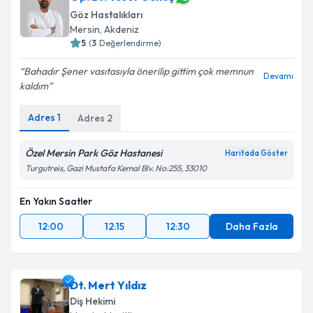
Göz Hastalıkları
Mersin
, Akdeniz
5
(
3
Değerlendirme)
Bahadır Şener vasıtasıyla önerilip gittim çok memnun
Devamı
kaldım
Adres
1
Adres
2
Özel Mersin Park Göz Hastanesi
Haritada Göster
Turgutreis, Gazi Mustafa Kemal Blv. No:255, 33010
En Yakın Saatler
12:00
12:15
12:30
Daha Fazla
Dt. Mert Yıldız
Diş Hekimi