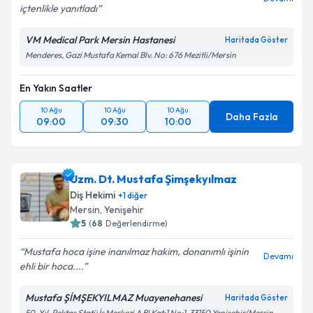
içtenlikle yanıtladı
VM Medical Park Mersin Hastanesi
Haritada Göster
Menderes, Gazi Mustafa Kemal Blv. No: 676 Mezitli/Mersin
En Yakın Saatler
10 Ağu
10 Ağu
10 Ağu
Daha Fazla
09:00
09:30
10:00
Uzm. Dt. Mustafa Şimşekyılmaz
Diş Hekimi
+
1
diğer
Mersin
, Yenişehir
5
(
68
Değerlendirme)
Mustafa hoca işine inanılmaz hakim, donanımlı işinin
Devamı
ehli bir hoca....
Mustafa ŞİMŞEKYILMAZ Muayenehanesi
Haritada Göster
50. Yıl, Pektaş Statü İş Merkezi A Bl Kat:1 No:1, 33150 Yenişehir/Mersin