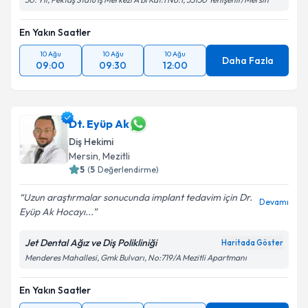
En Yakın Saatler
10 Ağu
10 Ağu
10 Ağu
Daha Fazla
09:00
09:30
12:00
Dt. Eyüp Ak
Diş Hekimi
Mersin
, Mezitli
5
(
5
Değerlendirme)
Uzun araştırmalar sonucunda implant tedavim için Dr.
Devamı
Eyüp Ak Hocayı...
Jet Dental Ağız ve Diş Polikliniği
Haritada Göster
Menderes Mahallesi, Gmk Bulvarı, No:719/A Mezitli Apartmanı
En Yakın Saatler