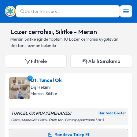
Doktor, klinik ara...
Lazer cerrahisi, Silifke - Mersin
Mersin
Silifke
içinde toplam
10
Lazer cerrahisi
uygulayan
doktor - uzman bulundu
Filtrele
Akıllı Sıralama
Dt. Tuncel Ok
Diş Hekimi
Mersin
, Silifke
TUNCEL OK MUAYENEHANESİ
Haritada Göster
Göksu Mahallesi Göksu Oteli Yanı Gürsoy Apartmanı Kat :1
Randevu Talep Et