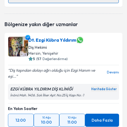
Randevu Takvimi Talebi
Dt. Tuncel Ok
için randevu takvimi talebi oluşturun.
Bölgenize yakın diğer uzmanlar
Size bu uzmandan randevu almanız için bir takvim
hazırlandığında e-posta ile bilgilendireceğiz.
Dt. Ezgi Kübra Yıldırım
E-posta Adresiniz
Diş Hekimi
Mersin
, Yenişehir
5
(
57
Değerlendirme)
Kişisel verilerimin işlenmesine ilişkin
Aydınlatma
Diş taşından dolayı ağrı olduğu için Ezgi Hanım ve
Devamı
Metni
'ni okudum ve kişisel verilerimin belirtilen
eşi...
kapsamda işlenmesini kabul ediyorum.
EZGİ KÜBRA YILDIRIM DİŞ KLİNİĞİ
Haritada Göster
İnönü Mah. 1406. Sok İlker Apt. No:25 İç Kapı No : 1
Takvim Talebini Gönder
En Yakın Saatler
10 Ağu
10 Ağu
12:00
Daha Fazla
10:00
11:00