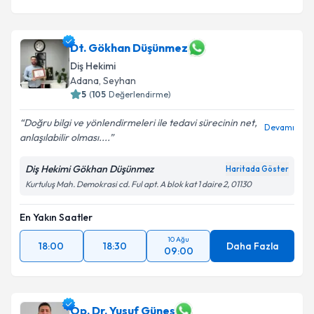
Dt. Gökhan Düşünmez
Diş Hekimi
Adana
, Seyhan
5
(
105
Değerlendirme)
Doğru bilgi ve yönlendirmeleri ile tedavi sürecinin net,
Devamı
anlaşılabilir olması....
Diş Hekimi Gökhan Düşünmez
Haritada Göster
Kurtuluş Mah. Demokrasi cd. Ful apt. A blok kat 1 daire 2, 01130
En Yakın Saatler
10 Ağu
18:00
18:30
Daha Fazla
09:00
Op. Dr. Yusuf Güneş