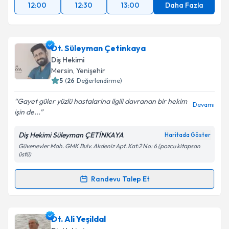
12:00
12:30
13:00
Daha Fazla
Dt. Süleyman Çetinkaya
Diş Hekimi
Mersin
, Yenişehir
5
(
26
Değerlendirme)
Gayet güler yüzlü hastalarina ilgili davranan bir hekim
Devamı
işin de...
Diş Hekimi Süleyman ÇETİNKAYA
Haritada Göster
Güvenevler Mah. GMK Bulv. Akdeniz Apt. Kat:2 No: 6 (pozcu kitapsan
üstü)
Randevu Talep Et
Randevu Takvimi Talebi
Dt. Süleyman Çetinkaya
için randevu takvimi talebi
Dt. Ali Yeşildal
oluşturun. Size bu uzmandan randevu almanız için bir