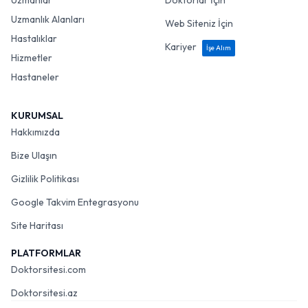
Uzmanlar
Doktorlar İçin
Uzmanlık Alanları
Web Siteniz İçin
Hastalıklar
Kariyer
İşe Alım
Hizmetler
Hastaneler
KURUMSAL
Hakkımızda
Bize Ulaşın
Gizlilik Politikası
Google Takvim Entegrasyonu
Site Haritası
PLATFORMLAR
Doktorsitesi.com
Doktorsitesi.az