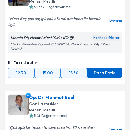
Mersin
, Mezitli
5
(
277
Değerlendirme)
Mert Bey çok saygılı çok efendi hastaları ile birebir
Devamı
ilgili...
Mersin Diş Hekimi Mert Yıldız Kliniği
Haritada Göster
Merkez Mahallesi Zeytinlik Cd. 52121. Sk. No:4 Koşuyolu 2 Apt. Kat:1
Daire:2
En Yakın Saatler
12:30
15:00
15:30
Daha Fazla
Op. Dr. Mahmut Ecel
Göz Hastalıkları
Mersin
, Mezitli
5
(
8
Değerlendirme)
Çok ilgili bir hekim tavsiye ederim. Tüm soruları
Devamı