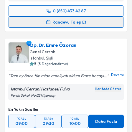
Takvim Talebini Gönder
0 (850) 433 42 87
Randevu Takvimi Talebi
Randevu Talep Et
Prof. Dr. Samet Yardımcı
için randevu takvimi talebi
oluşturun. Size bu uzmandan randevu almanız için bir
Op. Dr. Emre Özoran
takvim hazırlandığında e-posta ile bilgilendireceğiz.
Genel Cerrahi
E-posta Adresiniz
İstanbul
, Şişli
5
(
5
Değerlendirme)
Devamı
Tam ay önce tüp mide ameliyatı oldum Emre hocayı...
Kişisel verilerimin işlenmesine ilişkin
Aydınlatma
İstanbul Cerrahi Hastanesi Fulya
Haritada Göster
Metni
'ni okudum ve kişisel verilerimin belirtilen
Ferah Sokak No:22 Nişantaşı
kapsamda işlenmesini kabul ediyorum.
En Yakın Saatler
Takvim Talebini Gönder
10 Ağu
10 Ağu
10 Ağu
Daha Fazla
09:00
09:30
10:00