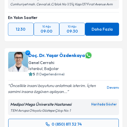
Cumhuriyet mah. Cevval sk.C/blok No 1/3 İç Kapı137 Fırat Avenue Avm
En Yakın Saatler
10 Ağu
10 Ağu
12:30
Daha Fazla
09:00
09:30
Doç. Dr. Yaşar Özdenkaya
Genel Cerrahi
İstanbul
, Bağcılar
5
(
1
Değerlendirme)
Öncelikle insani boyutunu anlatmak isterim. İçten
Devamı
samimi insana özgüven aşılayan...
Medipol Mega Üniversite Hastanesi
Haritada Göster
TEM Avrupa Otoyolu Göztepe Çıkışı No: 1
0 (850) 811 32 74