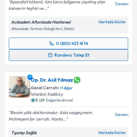
Apandisit kökenli, tüm karın bölgeme yayılmış olan
Devamı
kanserin teşhisi ve...
Acıbadem Altunizade Hastanesi
Haritada Göster
Altunizade, Yurtcan Sokağı No:1, 34662
0 (850) 433 41 14
Randevu Takvimi Talebi
Randevu Talep Et
Prof. Dr. Bilgi Baca
için randevu takvimi talebi
oluşturun. Size bu uzmandan randevu almanız için bir
takvim hazırlandığında e-posta ile bilgilendireceğiz.
Op. Dr. Asil Yılmaz
Genel Cerrahi
+
1
diğer
E-posta Adresiniz
İstanbul
, Kadıköy
5
(
29
Değerlendirme)
Benim yıllık doktorumdur. Asla vazgeçmem.
Devamı
Muhteşem bir cerrah. Hasta...
Kişisel verilerimin işlenmesine ilişkin
Aydınlatma
Metni
'ni okudum ve kişisel verilerimin belirtilen
Tıpatıp Sağlık
Haritada Göster
kapsamda işlenmesini kabul ediyorum.