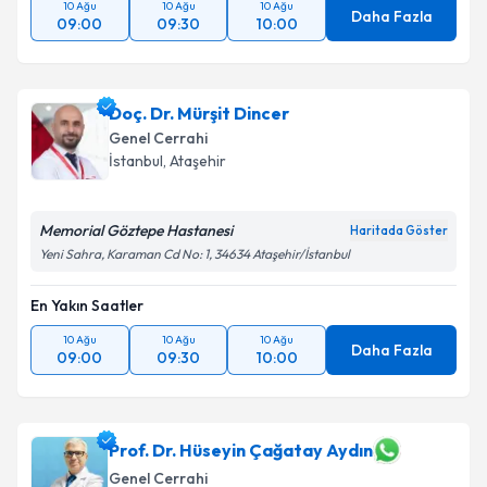
10 Ağu
10 Ağu
10 Ağu
Daha Fazla
09:00
09:30
10:00
Doç. Dr. Mürşit Dincer
Genel Cerrahi
İstanbul
, Ataşehir
Memorial Göztepe Hastanesi
Haritada Göster
Yeni Sahra, Karaman Cd No: 1, 34634 Ataşehir/İstanbul
En Yakın Saatler
10 Ağu
10 Ağu
10 Ağu
Daha Fazla
09:00
09:30
10:00
Prof. Dr. Hüseyin Çağatay Aydın
Genel Cerrahi