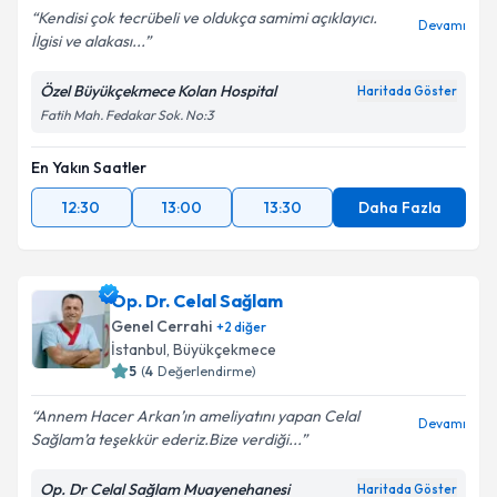
Kendisi çok tecrübeli ve oldukça samimi açıklayıcı.
Devamı
İlgisi ve alakası...
Özel Büyükçekmece Kolan Hospital
Haritada Göster
Fatih Mah. Fedakar Sok. No:3
En Yakın Saatler
12:30
13:00
13:30
Daha Fazla
Op. Dr. Celal Sağlam
Genel Cerrahi
+
2
diğer
İstanbul
, Büyükçekmece
5
(
4
Değerlendirme)
Annem Hacer Arkan’ın ameliyatını yapan Celal
Devamı
Sağlam’a teşekkür ederiz.Bize verdiği...
Op. Dr Celal Sağlam Muayenehanesi
Haritada Göster