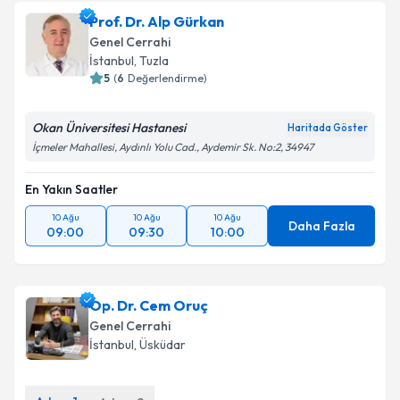
Prof. Dr. Alp Gürkan
Genel Cerrahi
İstanbul
, Tuzla
5
(
6
Değerlendirme)
Okan Üniversitesi Hastanesi
Haritada Göster
İçmeler Mahallesi, Aydınlı Yolu Cad., Aydemir Sk. No:2, 34947
En Yakın Saatler
10 Ağu
10 Ağu
10 Ağu
Daha Fazla
09:00
09:30
10:00
Op. Dr. Cem Oruç
Genel Cerrahi
İstanbul
, Üsküdar