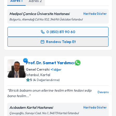
Adres
1
Adres
2
Medipol Çamlıca Üniversite Hastanesi
Haritada Göster
Bulgurlu, Alemdağ Cd No:102, 34696 Üsküdar/İstanbul
0 (850) 811 90 60
Randevu Takvimi Talebi
Randevu Talep Et
Op. Dr. Cem Oruç
için randevu takvimi talebi
oluşturun. Size bu uzmandan randevu almanız için bir
takvim hazırlandığında e-posta ile bilgilendireceğiz.
Prof. Dr. Samet Yardımcı
Genel Cerrahi
+
1
diğer
E-posta Adresiniz
İstanbul
, Kartal
5
(
4
Değerlendirme)
Biricik babamı onun ellerine teslim ettim tedavi edip
Devamı
bana teslim...
Kişisel verilerimin işlenmesine ilişkin
Aydınlatma
Metni
'ni okudum ve kişisel verilerimin belirtilen
Acıbadem Kartal Hastanesi
Haritada Göster
kapsamda işlenmesini kabul ediyorum.
Çavuşoğlu, Sanayi Cad. No:1, 34873 Kartal/İstanbul