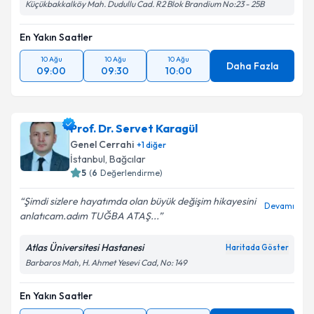
Küçükbakkalköy Mah. Dudullu Cad. R2 Blok Brandium No:23 - 25B
En Yakın Saatler
10 Ağu
10 Ağu
10 Ağu
Daha Fazla
09:00
09:30
10:00
Prof. Dr. Servet Karagül
Genel Cerrahi
+
1
diğer
İstanbul
, Bağcılar
5
(
6
Değerlendirme)
Şimdi sizlere hayatımda olan büyük değişim hikayesini
Devamı
anlatıcam.adım TUĞBA ATAŞ...
Atlas Üniversitesi Hastanesi
Haritada Göster
Barbaros Mah, H. Ahmet Yesevi Cad, No: 149
En Yakın Saatler