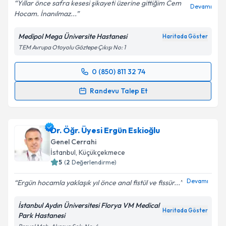
Yıllar önce safra kesesi şikayeti üzerine gittiğim Cem
Devamı
Hocam. İnanılmaz...
Kişisel verilerimin işlenmesine ilişkin
Aydınlatma
Metni
'ni okudum ve kişisel verilerimin belirtilen
Medipol Mega Üniversite Hastanesi
Haritada Göster
kapsamda işlenmesini kabul ediyorum.
TEM Avrupa Otoyolu Göztepe Çıkışı No: 1
Takvim Talebini Gönder
0 (850) 811 32 74
Randevu Takvimi Talebi
Randevu Talep Et
Prof. Dr. Fazlı Cem Gezen
için randevu takvimi
talebi oluşturun. Size bu uzmandan randevu almanız
Dr. Öğr. Üyesi Ergün Eskioğlu
için bir takvim hazırlandığında e-posta ile
bilgilendireceğiz.
Genel Cerrahi
İstanbul
, Küçükçekmece
E-posta Adresiniz
5
(
2
Değerlendirme)
Devamı
Ergün hocamla yaklaşık yıl önce anal fistül ve fissür...
İstanbul Aydın Üniversitesi Florya VM Medical
Kişisel verilerimin işlenmesine ilişkin
Aydınlatma
Haritada Göster
Park Hastanesi
Metni
'ni okudum ve kişisel verilerimin belirtilen