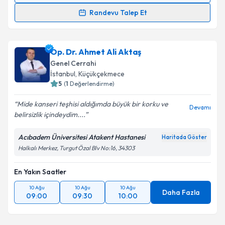
kapsamda işlenmesini kabul ediyorum.
Randevu Talep Et
Op. Dr. Fügen Sipahi Çankaya
için randevu takvimi
Takvim Talebini Gönder
talebi oluşturun. Size bu uzmandan randevu almanız
Op. Dr. Ahmet Ali Aktaş
için bir takvim hazırlandığında e-posta ile
bilgilendireceğiz.
Genel Cerrahi
İstanbul
, Küçükçekmece
E-posta Adresiniz
5
(
1
Değerlendirme)
Mide kanseri teşhisi aldığımda büyük bir korku ve
Devamı
belirsizlik içindeydim....
Kişisel verilerimin işlenmesine ilişkin
Aydınlatma
Acıbadem Üniversitesi Atakent Hastanesi
Haritada Göster
Metni
'ni okudum ve kişisel verilerimin belirtilen
Halkalı Merkez, Turgut Özal Blv No:16, 34303
kapsamda işlenmesini kabul ediyorum.
En Yakın Saatler
Takvim Talebini Gönder
10 Ağu
10 Ağu
10 Ağu
Daha Fazla
09:00
09:30
10:00