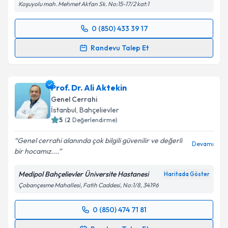
Koşuyolu mah. Mehmet Akfan Sk. No:15-17/2 kat:1
Takvim Talebini Gönder
0 (850) 433 39 17
Randevu Takvimi Talebi
Randevu Talep Et
Op. Dr. Asil Yılmaz
için randevu takvimi talebi
oluşturun. Size bu uzmandan randevu almanız için bir
Prof. Dr. Ali Aktekin
takvim hazırlandığında e-posta ile bilgilendireceğiz.
Genel Cerrahi
E-posta Adresiniz
İstanbul
, Bahçelievler
5
(
2
Değerlendirme)
Genel cerrahi alanında çok bilgili güvenilir ve değerli
Devamı
bir hocamız....
Kişisel verilerimin işlenmesine ilişkin
Aydınlatma
Metni
'ni okudum ve kişisel verilerimin belirtilen
Medipol Bahçelievler Üniversite Hastanesi
Haritada Göster
kapsamda işlenmesini kabul ediyorum.
Çobançesme Mahallesi, Fatih Caddesi, No:1/8, 34196
Takvim Talebini Gönder
0 (850) 474 71 81
Randevu Takvimi Talebi