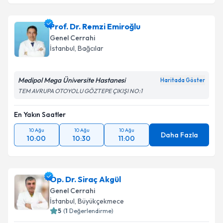
Prof. Dr. Remzi Emiroğlu
Genel Cerrahi
İstanbul
, Bağcılar
Medipol Mega Üniversite Hastanesi
Haritada Göster
TEM AVRUPA OTOYOLU GÖZTEPE ÇIKIŞI NO:1
En Yakın Saatler
10 Ağu
10 Ağu
10 Ağu
Daha Fazla
10:00
10:30
11:00
Op. Dr. Siraç Akgül
Genel Cerrahi
İstanbul
, Büyükçekmece
5
(
1
Değerlendirme)