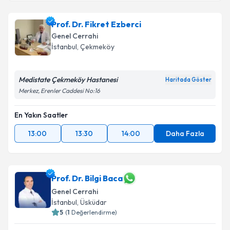
Prof. Dr. Fikret Ezberci
Genel Cerrahi
İstanbul
, Çekmeköy
Medistate Çekmeköy Hastanesi
Haritada Göster
Merkez, Erenler Caddesi No:16
En Yakın Saatler
13:00
13:30
14:00
Daha Fazla
Prof. Dr. Bilgi Baca
Genel Cerrahi
İstanbul
, Üsküdar
5
(
1
Değerlendirme)