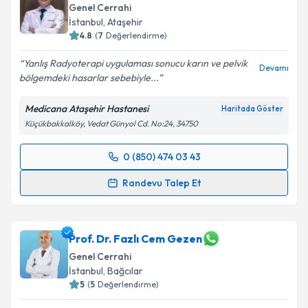
Genel Cerrahi
E-posta Adresiniz
İstanbul
, Ataşehir
4.8
(
7
Değerlendirme)
Yanlış Radyoterapi uygulaması sonucu karın ve pelvik
Devamı
bölgemdeki hasarlar sebebiyle...
Kişisel verilerimin işlenmesine ilişkin
Aydınlatma
Metni
'ni okudum ve kişisel verilerimin belirtilen
Medicana Ataşehir Hastanesi
Haritada Göster
kapsamda işlenmesini kabul ediyorum.
Küçükbakkalköy, Vedat Günyol Cd. No:24, 34750
Takvim Talebini Gönder
0 (850) 474 03 43
Randevu Takvimi Talebi
Randevu Talep Et
Op. Dr. Babek Tabandeh
için randevu takvimi talebi
oluşturun. Size bu uzmandan randevu almanız için bir
takvim hazırlandığında e-posta ile bilgilendireceğiz.
Prof. Dr. Fazlı Cem Gezen
Genel Cerrahi
E-posta Adresiniz
İstanbul
, Bağcılar
5
(
5
Değerlendirme)