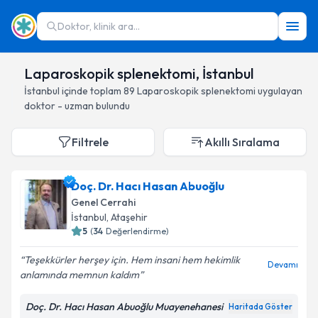
Doktor, klinik ara...
Laparoskopik splenektomi, İstanbul
İstanbul
içinde toplam
89
Laparoskopik splenektomi
uygulayan
doktor - uzman bulundu
Filtrele
Akıllı Sıralama
Doç. Dr. Hacı Hasan Abuoğlu
Genel Cerrahi
İstanbul
, Ataşehir
5
(
34
Değerlendirme)
Teşekkürler herşey için. Hem insani hem hekimlik
Devamı
anlamında memnun kaldım
Doç. Dr. Hacı Hasan Abuoğlu Muayenehanesi
Haritada Göster