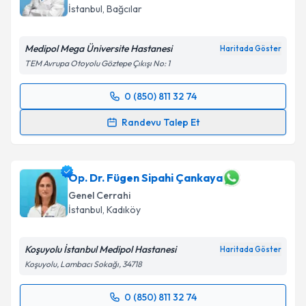
İstanbul
, Bağcılar
Medipol Mega Üniversite Hastanesi
Haritada Göster
TEM Avrupa Otoyolu Göztepe Çıkışı No: 1
0 (850) 811 32 74
Randevu Takvimi Talebi
Randevu Talep Et
Prof. Dr. Hüseyin Çağatay Aydın
için randevu
takvimi talebi oluşturun. Size bu uzmandan randevu
almanız için bir takvim hazırlandığında e-posta ile
Op. Dr. Fügen Sipahi Çankaya
bilgilendireceğiz.
Genel Cerrahi
İstanbul
, Kadıköy
E-posta Adresiniz
Koşuyolu İstanbul Medipol Hastanesi
Haritada Göster
Koşuyolu, Lambacı Sokağı, 34718
Kişisel verilerimin işlenmesine ilişkin
Aydınlatma
0 (850) 811 32 74
Metni
'ni okudum ve kişisel verilerimin belirtilen
Randevu Takvimi Talebi