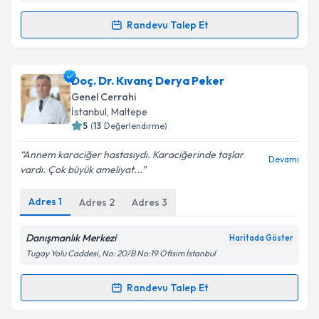
kapsamda işlenmesini kabul ediyorum.
Randevu Talep Et
Randevu Takvimi Talebi
Takvim Talebini Gönder
Op. Dr. Cengiz Dibekoğlu
için randevu takvimi talebi
Doç. Dr. Kıvanç Derya Peker
oluşturun. Size bu uzmandan randevu almanız için bir
Genel Cerrahi
takvim hazırlandığında e-posta ile bilgilendireceğiz.
İstanbul
, Maltepe
5
(
13
Değerlendirme)
E-posta Adresiniz
Annem karaciğer hastasıydı. Karaciğerinde taşlar
Devamı
vardı. Çok büyük ameliyat...
Adres
1
Adres
2
Adres
3
Kişisel verilerimin işlenmesine ilişkin
Aydınlatma
Metni
'ni okudum ve kişisel verilerimin belirtilen
kapsamda işlenmesini kabul ediyorum.
Danışmanlık Merkezi
Haritada Göster
Tugay Yolu Caddesi, No: 20/B No:19 Ofisim İstanbul
Takvim Talebini Gönder
Randevu Talep Et
Randevu Takvimi Talebi