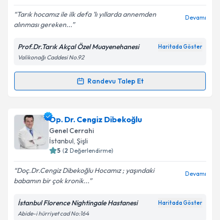
E-posta Adresiniz
Tarık hocamız ile ilk defa ’lı yıllarda annemden
Devamı
alınması gereken...
Prof.Dr.Tarık Akçal Özel Muayenehanesi
Haritada Göster
Kişisel verilerimin işlenmesine ilişkin
Aydınlatma
Valikonağı Caddesi No.92
Metni
'ni okudum ve kişisel verilerimin belirtilen
kapsamda işlenmesini kabul ediyorum.
Randevu Talep Et
Randevu Takvimi Talebi
Takvim Talebini Gönder
Prof. Dr. Tarık Akçal
için randevu takvimi talebi
Op. Dr. Cengiz Dibekoğlu
oluşturun. Size bu uzmandan randevu almanız için bir
Genel Cerrahi
takvim hazırlandığında e-posta ile bilgilendireceğiz.
İstanbul
, Şişli
5
(
2
Değerlendirme)
E-posta Adresiniz
Doç.Dr.Cengiz Dibekoğlu Hocamız ; yaşındaki
Devamı
babamın bir çok kronik...
İstanbul Florence Nightingale Hastanesi
Haritada Göster
Kişisel verilerimin işlenmesine ilişkin
Aydınlatma
Abide-i hürriyet cad No:164
Metni
'ni okudum ve kişisel verilerimin belirtilen