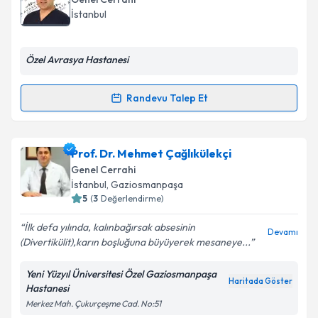
takvim hazırlandığında e-posta ile bilgilendireceğiz.
İstanbul
E-posta Adresiniz
Özel Avrasya Hastanesi
Randevu Talep Et
Randevu Takvimi Talebi
Kişisel verilerimin işlenmesine ilişkin
Aydınlatma
Metni
'ni okudum ve kişisel verilerimin belirtilen
kapsamda işlenmesini kabul ediyorum.
Uzm. Dr. Hasan Lice
için randevu takvimi talebi
Prof. Dr. Mehmet Çağlıkülekçi
oluşturun. Size bu uzmandan randevu almanız için bir
Genel Cerrahi
takvim hazırlandığında e-posta ile bilgilendireceğiz.
Takvim Talebini Gönder
İstanbul
, Gaziosmanpaşa
5
(
3
Değerlendirme)
E-posta Adresiniz
İlk defa yılında, kalınbağırsak absesinin
Devamı
(Divertikülit),karın boşluğuna büyüyerek mesaneye...
Yeni Yüzyıl Üniversitesi Özel Gaziosmanpaşa
Kişisel verilerimin işlenmesine ilişkin
Aydınlatma
Haritada Göster
Hastanesi
Metni
'ni okudum ve kişisel verilerimin belirtilen
Merkez Mah. Çukurçeşme Cad. No:51
kapsamda işlenmesini kabul ediyorum.