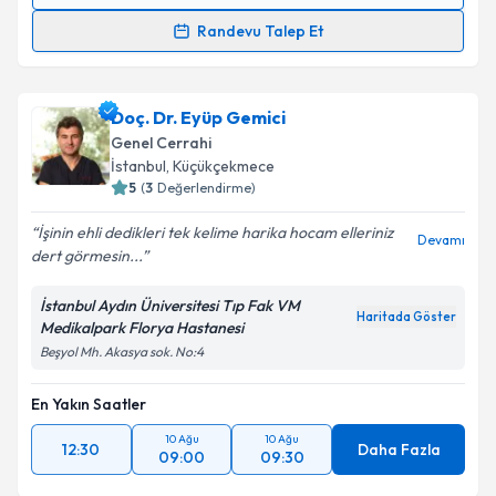
Randevu Takvimi Talebi
Randevu Talep Et
Doç. Dr. Yaşar Özdenkaya
için randevu takvimi
talebi oluşturun. Size bu uzmandan randevu almanız
Doç. Dr. Eyüp Gemici
için bir takvim hazırlandığında e-posta ile
bilgilendireceğiz.
Genel Cerrahi
İstanbul
, Küçükçekmece
E-posta Adresiniz
5
(
3
Değerlendirme)
İşinin ehli dedikleri tek kelime harika hocam elleriniz
Devamı
dert görmesin...
Kişisel verilerimin işlenmesine ilişkin
Aydınlatma
İstanbul Aydın Üniversitesi Tıp Fak VM
Metni
'ni okudum ve kişisel verilerimin belirtilen
Haritada Göster
Medikalpark Florya Hastanesi
kapsamda işlenmesini kabul ediyorum.
Beşyol Mh. Akasya sok. No:4
En Yakın Saatler
Takvim Talebini Gönder
10 Ağu
10 Ağu
12:30
Daha Fazla
09:00
09:30