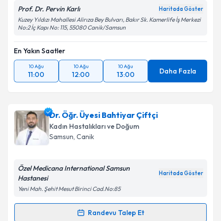
Prof. Dr. Pervin Karlı
Haritada Göster
Kuzey Yıldızı Mahallesi Alirıza Bey Bulvarı, Bakır Sk. Kamerlife İş Merkezi
No:2 İç Kapı No: 115, 55080 Canik/Samsun
En Yakın Saatler
10 Ağu
10 Ağu
10 Ağu
Daha Fazla
11:00
12:00
13:00
Dr. Öğr. Üyesi Bahtiyar Çiftçi
Kadın Hastalıkları ve Doğum
Samsun
, Canik
Özel Medicana International Samsun
Haritada Göster
Hastanesi
Yeni Mah. Şehit Mesut Birinci Cad.No:85
Randevu Talep Et
Randevu Takvimi Talebi