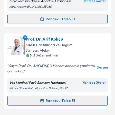
Özel Samsun Büyük Anadolu Hastanesi
Haritada Göster
Kişisel verilerimin işlenmesine ilişkin
Aydınlatma
Kale, Atatürk Blv. No:160, 55030
Metni
'ni okudum ve kişisel verilerimin belirtilen
kapsamda işlenmesini kabul ediyorum.
Randevu Talep Et
Randevu Takvimi Talebi
Takvim Talebini Gönder
Op. Dr. Erkan Aslan
için randevu takvimi talebi
Prof. Dr. Arif Kökçü
oluşturun. Size bu uzmandan randevu almanız için bir
Kadın Hastalıkları ve Doğum
takvim hazırlandığında e-posta ile bilgilendireceğiz.
Samsun
, Atakum
5
(
1
Değerlendirme)
E-posta Adresiniz
Sayın Prof. Dr. Arif KÖKÇÜ Hocam annemin yapılması
Devamı
çok riskli...
VM Medical Park Samsun Hastanesi
Haritada Göster
Kişisel verilerimin işlenmesine ilişkin
Aydınlatma
Mimar Sinan Mah. Alparslan Bulvarı, No: 17
Metni
'ni okudum ve kişisel verilerimin belirtilen
kapsamda işlenmesini kabul ediyorum.
Randevu Talep Et
Randevu Takvimi Talebi
Takvim Talebini Gönder