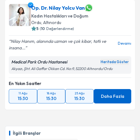
Prof. Dr. Arif Kökçü
için randevu takvimi talebi
Op. Dr. Nilay Yolcu Van
oluşturun. Size bu uzmandan randevu almanız için bir
Kadın Hastalıkları ve Doğum
takvim hazırlandığında e-posta ile bilgilendireceğiz.
Ordu
, Altınordu
5
(
10
Değerlendirme)
E-posta Adresiniz
Nilay Hanım, alanında uzman ve çok kibar, tatlı ve
Devamı
insana...
Medical Park Ordu Hastanesi
Kişisel verilerimin işlenmesine ilişkin
Aydınlatma
Haritada Göster
Metni
'ni okudum ve kişisel verilerimin belirtilen
Akyazı, Şht. Ali Gaffar Okkan Cd. No:9, 52200 Altınordu/Ordu
kapsamda işlenmesini kabul ediyorum.
En Yakın Saatler
Takvim Talebini Gönder
11 Ağu
18 Ağu
25 Ağu
Daha Fazla
15:30
15:30
15:30
İlgili Branşlar