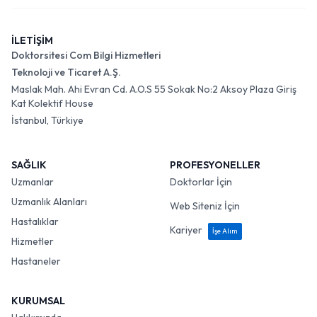
İLETİŞİM
Doktorsitesi Com Bilgi Hizmetleri
Teknoloji ve Ticaret A.Ş.
Maslak Mah. Ahi Evran Cd. A.O.S 55 Sokak No:2 Aksoy Plaza Giriş
Kat Kolektif House
İstanbul, Türkiye
SAĞLIK
PROFESYONELLER
Uzmanlar
Doktorlar İçin
Uzmanlık Alanları
Web Siteniz İçin
Hastalıklar
Kariyer
İşe Alım
Hizmetler
Hastaneler
KURUMSAL