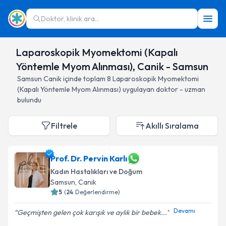
Doktor, klinik ara...
Laparoskopik Myomektomi (Kapalı
Yöntemle Myom Alınması), Canik - Samsun
Samsun
Canik
içinde toplam
8
Laparoskopik Myomektomi
(Kapalı Yöntemle Myom Alınması)
uygulayan doktor - uzman
bulundu
Filtrele
Akıllı Sıralama
Prof. Dr. Pervin Karlı
Kadın Hastalıkları ve Doğum
Samsun
, Canik
5
(
24
Değerlendirme)
Devamı
Geçmişten gelen çok karışık ve aylık bir bebek...