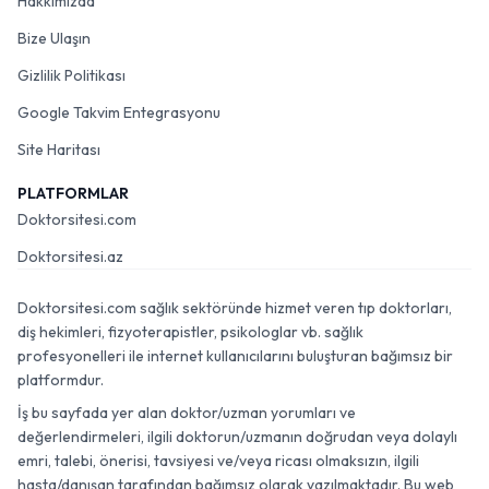
Hakkımızda
Bize Ulaşın
Gizlilik Politikası
Google Takvim Entegrasyonu
Site Haritası
PLATFORMLAR
Doktorsitesi.com
Doktorsitesi.az
Doktorsitesi.com sağlık sektöründe hizmet veren tıp doktorları,
diş hekimleri, fizyoterapistler, psikologlar vb. sağlık
profesyonelleri ile internet kullanıcılarını buluşturan bağımsız bir
platformdur.
İş bu sayfada yer alan doktor/uzman yorumları ve
değerlendirmeleri, ilgili doktorun/uzmanın doğrudan veya dolaylı
emri, talebi, önerisi, tavsiyesi ve/veya ricası olmaksızın, ilgili
hasta/danışan tarafından bağımsız olarak yazılmaktadır. Bu web