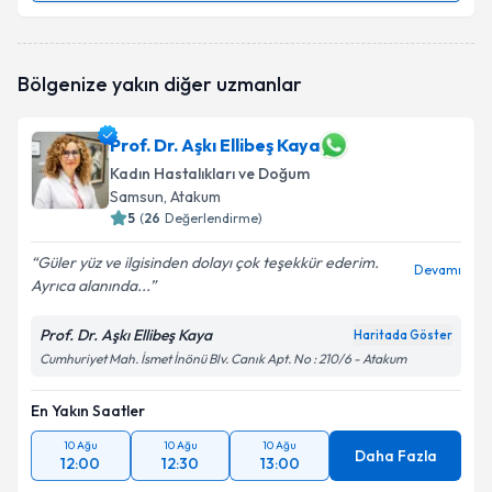
Dr. Öğr. Üyesi Bahtiyar Çiftçi
için randevu takvimi
Bölgenize yakın diğer uzmanlar
talebi oluşturun. Size bu uzmandan randevu almanız
için bir takvim hazırlandığında e-posta ile
bilgilendireceğiz.
Prof. Dr. Aşkı Ellibeş Kaya
Kadın Hastalıkları ve Doğum
E-posta Adresiniz
Samsun
, Atakum
5
(
26
Değerlendirme)
Güler yüz ve ilgisinden dolayı çok teşekkür ederim.
Devamı
Kişisel verilerimin işlenmesine ilişkin
Aydınlatma
Ayrıca alanında...
Metni
'ni okudum ve kişisel verilerimin belirtilen
kapsamda işlenmesini kabul ediyorum.
Prof. Dr. Aşkı Ellibeş Kaya
Haritada Göster
Cumhuriyet Mah. İsmet İnönü Blv. Canık Apt. No : 210/6 - Atakum
Takvim Talebini Gönder
En Yakın Saatler
10 Ağu
10 Ağu
10 Ağu
Daha Fazla
12:00
12:30
13:00