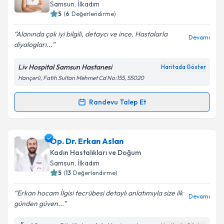
Samsun
, İlkadım
E-posta Adresiniz
5
(
6
Değerlendirme)
Alanında çok iyi bilgili, detaycı ve ince. Hastalarla
Devamı
diyalogları...
Kişisel verilerimin işlenmesine ilişkin
Aydınlatma
Liv Hospital Samsun Hastanesi
Haritada Göster
Metni
'ni okudum ve kişisel verilerimin belirtilen
Hançerli, Fatih Sultan Mehmet Cd No:155, 55020
kapsamda işlenmesini kabul ediyorum.
Randevu Talep Et
Randevu Takvimi Talebi
Takvim Talebini Gönder
Op. Dr. Gamze Keleş
için randevu takvimi talebi
Op. Dr. Erkan Aslan
oluşturun. Size bu uzmandan randevu almanız için bir
Kadın Hastalıkları ve Doğum
takvim hazırlandığında e-posta ile bilgilendireceğiz.
Samsun
, İlkadım
5
(
13
Değerlendirme)
E-posta Adresiniz
Erkan hocam İlgisi tecrübesi detaylı anlatımıyla size ilk
Devamı
günden güven...