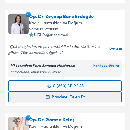
Op. Dr. Zeynep Banu Erdoğdu
Kadın Hastalıkları ve Doğum
Samsun
, Atakum
5
(
13
Değerlendirme)
Çok araştırdım ve çevremdekilerin önerisi üzerine
Devamı
gittim. Tüm kontroller, ilgisi,...
VM Medical Park Samsun Hastanesi
Haritada Göster
Mimarsinan, Alparslan Blv. No:17
0 (850) 811 92 45
Randevu Takvimi Talebi
Randevu Talep Et
Op. Dr. Zeynep Banu Erdoğdu
için randevu takvimi
talebi oluşturun. Size bu uzmandan randevu almanız
Op. Dr. Gamze Keleş
için bir takvim hazırlandığında e-posta ile
bilgilendireceğiz.
Kadın Hastalıkları ve Doğum