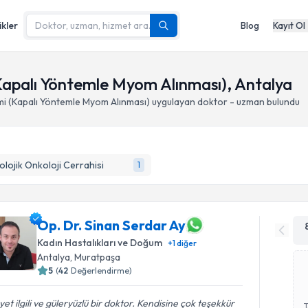
ikler
Blog
Kayıt Ol
palı Yöntemle Myom Alınması), Antalya
 (Kapalı Yöntemle Myom Alınması)
uygulayan doktor - uzman bulundu
olojik Onkoloji Cerrahisi
1
Op. Dr. Sinan Serdar Ay
Kadın Hastalıkları ve Doğum
+
1
diğer
Antalya
, Muratpaşa
5
(
42
Değerlendirme)
et ilgili ve güleryüzlü bir doktor. Kendisine çok teşekkür