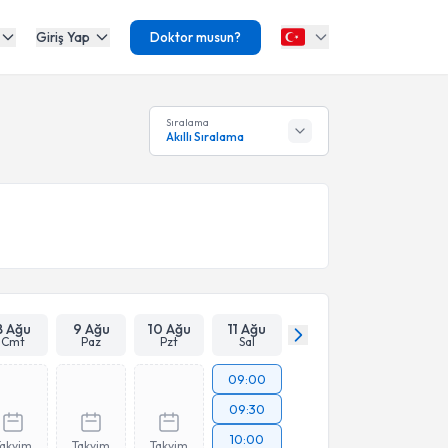
Giriş Yap
Doktor musun?
Sıralama
Akıllı Sıralama
8 Ağu
9 Ağu
10 Ağu
11 Ağu
Cmt
Paz
Pzt
Sal
09:00
09:30
10:00
Takvim
Takvim
Takvim