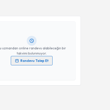
akvimi Talebi
Takvim Talebini Gönder
veta Aghayeva
için randevu takvimi talebi oluşturun.
andan randevu almanız için bir takvim
ında e-posta ile bilgilendireceğiz.
resiniz
u uzmandan online randevu alabileceğin bir
takvimi bulunmuyor.
Randevu Talep Et
 verilerimin işlenmesine ilişkin
Aydınlatma Metni
'ni
 ve kişisel verilerimin belirtilen kapsamda
esini kabul ediyorum.
Takvim Talebini Gönder