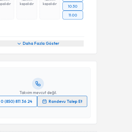
palıdır
kapalıdır
kapalıdır
10:30
11:00
akvimi Talebi
Daha Fazla Göster
Onur Erol
için randevu takvimi talebi oluşturun. Size
 randevu almanız için bir takvim hazırlandığında e-
lgilendireceğiz.
resiniz
Takvim mevcut değil.
0 (850) 811 36 24
Randevu Talep Et
 verilerimin işlenmesine ilişkin
Aydınlatma Metni
'ni
 ve kişisel verilerimin belirtilen kapsamda
esini kabul ediyorum.