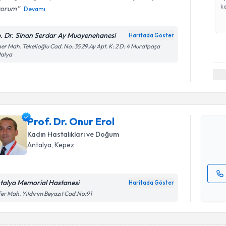
ka
yorum
Devamı
. Dr. Sinan Serdar Ay Muayenehanesi
Haritada Göster
er Mah. Tekelioğlu Cad. No: 35 29.Ay Apt. K: 2 D: 4 Muratpaşa
talya
Randevu T
Prof. Dr. 
bu uzmandan
Prof. Dr. Onur Erol
posta ile bi
Kadın Hastalıkları ve Doğum
E-posta Ad
Antalya
, Kepez
talya Memorial Hastanesi
Haritada Göster
Kişisel
er Mah. Yıldırım Beyazıt Cad.No:91
okudum
işlenm