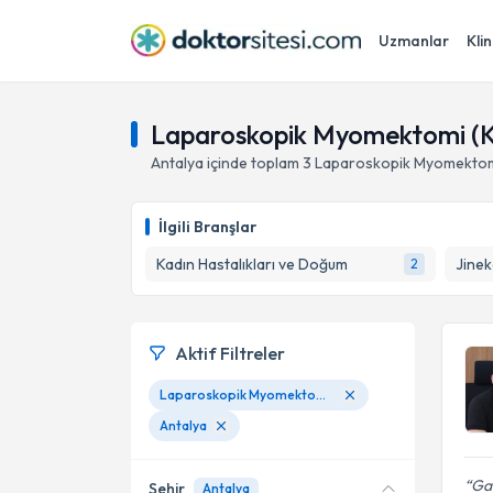
Uzmanlar
Klin
Laparoskopik Myomektomi (Ka
Antalya
içinde toplam
3
Laparoskopik Myomektomi
İlgili Branşlar
Kadın Hastalıkları ve Doğum
Jinek
2
Aktif Filtreler
Laparoskopik Myomektomi (Kapalı Yöntemle Myom Alınması)
Antalya
Gay
Şehir
Antalya