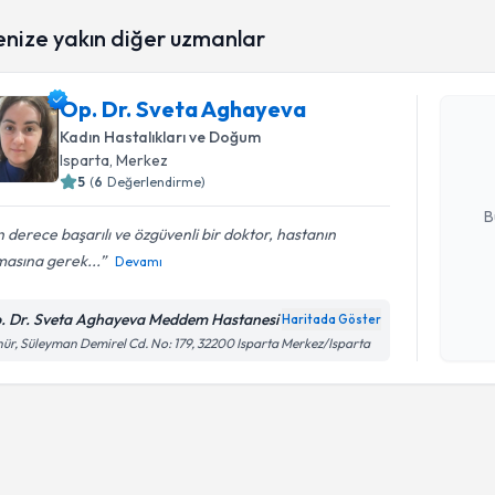
Randevu T
enize yakın diğer uzmanlar
Op. Dr. S
Op. Dr. Sveta Aghayeva
Size bu uzm
Kadın Hastalıkları ve Doğum
hazırlandığ
Isparta
, Merkez
5
(
6
Değerlendirme)
E-posta Ad
B
 derece başarılı ve özgüvenli bir doktor, hastanın
masına gerek...
Devamı
Kişisel
okudum
. Dr. Sveta Aghayeva Meddem Hastanesi
Haritada Göster
işlenm
ür, Süleyman Demirel Cd. No: 179, 32200 Isparta Merkez/Isparta