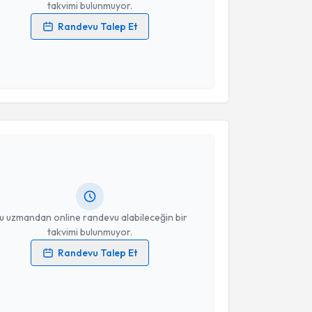
takvimi bulunmuyor.
Randevu Talep Et
 verilerimin işlenmesine ilişkin
Aydınlatma Metni
'ni
 ve kişisel verilerimin belirtilen kapsamda
esini kabul ediyorum.
akvimi Talebi
Takvim Talebini Gönder
urat Karayel
için randevu takvimi talebi oluşturun.
andan randevu almanız için bir takvim
ında e-posta ile bilgilendireceğiz.
resiniz
u uzmandan online randevu alabileceğin bir
takvimi bulunmuyor.
Randevu Talep Et
 verilerimin işlenmesine ilişkin
Aydınlatma Metni
'ni
 ve kişisel verilerimin belirtilen kapsamda
esini kabul ediyorum.