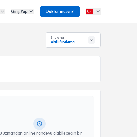
Giriş Yap
Doktor musun?
Sıralama
Akıllı Sıralama
akvimi Talebi
ülşah Selvi Demirtaş
için randevu takvimi talebi
Size bu uzmandan randevu almanız için bir takvim
ında e-posta ile bilgilendireceğiz.
resiniz
u uzmandan online randevu alabileceğin bir