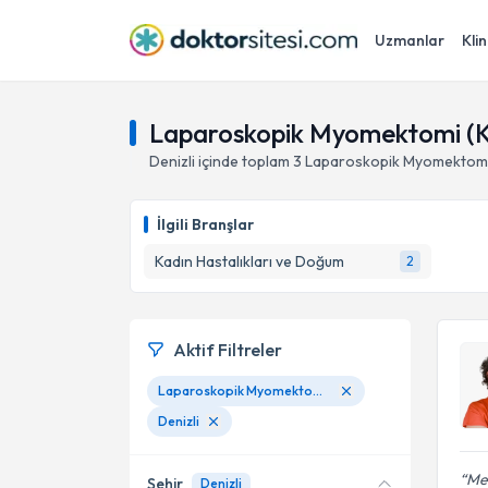
Uzmanlar
Klin
Laparoskopik Myomektomi (Ka
Denizli
içinde toplam
3
Laparoskopik Myomektomi 
İlgili Branşlar
Kadın Hastalıkları ve Doğum
2
Aktif Filtreler
Laparoskopik Myomektomi (Kapalı Yöntemle Myom Alınması)
Denizli
Me
Şehir
Denizli