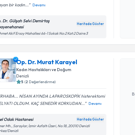
yan bir kadın...
Devamı
Kişisel
. Dr. Gülşah Selvi Demirtaş
okudum
Haritada Göster
ayenehanesi
işlenm
met Akif Ersoy Mahallesi 66-1 Sokak No:2 Kat:2 Daire:3
Randevu T
Op. Dr. Murat Karayel
Op. Dr. M
Size bu uzm
Kadın Hastalıkları ve Doğum
hazırlandığ
Denizli
5
(
2
Değerlendirme)
E-posta Ad
B
RHABA... NİSAN AYINDA LAPAROSKOPİK histerektomi
LYATI OLDUM. KAÇ SENEDİR KORKUDAN...
Devamı
Kişisel
el Odak Hastanesi
Haritada Göster
okudum
er Mh., Saraylar, İzmir Asfaltı Üzeri, No:18, 20010 Denizli
işlenm
kez/Denizli