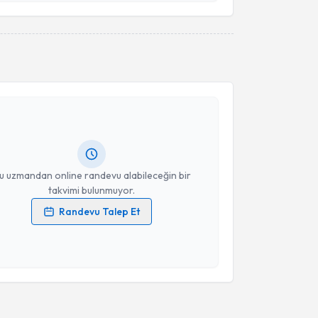
Takvim Talebini Gönder
akvimi Talebi
veta Aghayeva
için randevu takvimi talebi oluşturun.
andan randevu almanız için bir takvim
ında e-posta ile bilgilendireceğiz.
resiniz
u uzmandan online randevu alabileceğin bir
takvimi bulunmuyor.
Randevu Talep Et
 verilerimin işlenmesine ilişkin
Aydınlatma Metni
'ni
 ve kişisel verilerimin belirtilen kapsamda
esini kabul ediyorum.
Takvim Talebini Gönder