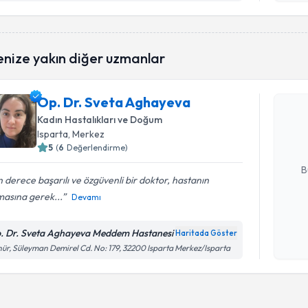
Randevu T
enize yakın diğer uzmanlar
Op. Dr. S
Op. Dr. Sveta Aghayeva
Size bu uzm
Kadın Hastalıkları ve Doğum
hazırlandığ
Isparta
, Merkez
5
(
6
Değerlendirme)
E-posta Ad
B
 derece başarılı ve özgüvenli bir doktor, hastanın
masına gerek...
Devamı
Kişisel
okudum
. Dr. Sveta Aghayeva Meddem Hastanesi
Haritada Göster
işlenm
ür, Süleyman Demirel Cd. No: 179, 32200 Isparta Merkez/Isparta