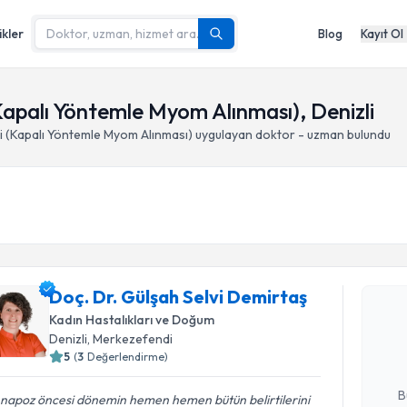
ikler
Blog
Kayıt Ol
palı Yöntemle Myom Alınması), Denizli
(Kapalı Yöntemle Myom Alınması)
uygulayan doktor - uzman bulundu
Randevu T
Doç. Dr. Gülşah Selvi Demirtaş
Doç. Dr. G
oluşturun. 
Kadın Hastalıkları ve Doğum
hazırlandığ
Denizli
, Merkezefendi
5
(
3
Değerlendirme)
E-posta Ad
B
napoz öncesi dönemin hemen hemen bütün belirtilerini