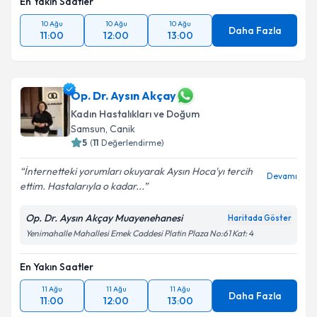
En Yakın Saatler
10 Ağu
10 Ağu
10 Ağu
Daha Fazla
11:00
12:00
13:00
Op. Dr. Aysın Akçay
Kadın Hastalıkları ve Doğum
Samsun
,
Canik
5
(
11
Değerlendirme)
İnternetteki yorumları okuyarak Aysın Hoca'yı tercih
Devamı
ettim. Hastalarıyla o kadar...
Op. Dr. Aysın Akçay Muayenehanesi
Haritada Göster
Yenimahalle Mahallesi Emek Caddesi Platin Plaza No:61 Kat: 4
En Yakın Saatler
11 Ağu
11 Ağu
11 Ağu
Daha Fazla
11:00
12:00
13:00