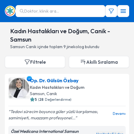
Doktor, klinik ara...
Kadın Hastalıkları ve Doğum, Canik -
Samsun
Samsun
Canik
içinde toplam
9
jinekolog
bulundu
Filtrele
Akıllı Sıralama
Op. Dr. Gülsün Özbay
Kadın Hastalıkları ve Doğum
Samsun
,
Canik
5
(
28
Değerlendirme)
Tedavi sürecim boyunca güler yüzlü karşılaması,
Devamı
samimiyeti, muazzam profesyonel...
Özel Medicana International Samsun