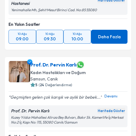
Haritada Göster
Hastanesi
Yenimahalle Mh, Şehit Mesut Birinci Cad. No:85 55080
En Yakın Saatler
10 Ağu
10 Ağu
10 Ağu
Daha Fazla
09:00
09:30
10:00
Prof. Dr. Pervin Karlı
Kadın Hastalıkları ve Doğum
Samsun
,
Canik
5
(
24
Değerlendirme)
Devamı
Geçmişten gelen çok karışık ve aylık bir bebek...
Prof. Dr. Pervin Karlı
Haritada Göster
Kuzey Yıldızı Mahallesi Alirıza Bey Bulvarı, Bakır Sk. Kamerlife İş Merkezi
No:2 İç Kapı No: 115, 55080 Canik/Samsun