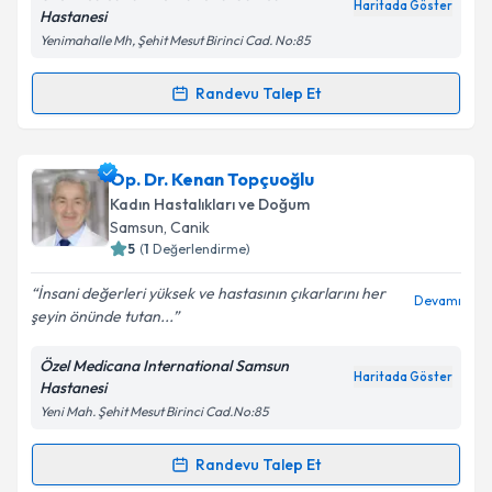
Haritada Göster
Hastanesi
Yenimahalle Mh, Şehit Mesut Birinci Cad. No:85
Kişisel verilerimin işlenmesine ilişkin
Aydınlatma
Metni
'ni okudum ve kişisel verilerimin belirtilen
Randevu Talep Et
Randevu Takvimi Talebi
kapsamda işlenmesini kabul ediyorum.
Op. Dr. Birsen Bilge
için randevu takvimi talebi
Op. Dr. Kenan Topçuoğlu
Takvim Talebini Gönder
oluşturun. Size bu uzmandan randevu almanız için bir
Kadın Hastalıkları ve Doğum
takvim hazırlandığında e-posta ile bilgilendireceğiz.
Samsun
,
Canik
5
(
1
Değerlendirme)
E-posta Adresiniz
İnsani değerleri yüksek ve hastasının çıkarlarını her
Devamı
şeyin önünde tutan...
Özel Medicana International Samsun
Kişisel verilerimin işlenmesine ilişkin
Aydınlatma
Haritada Göster
Hastanesi
Metni
'ni okudum ve kişisel verilerimin belirtilen
Yeni Mah. Şehit Mesut Birinci Cad.No:85
kapsamda işlenmesini kabul ediyorum.
Randevu Talep Et
Randevu Takvimi Talebi
Takvim Talebini Gönder