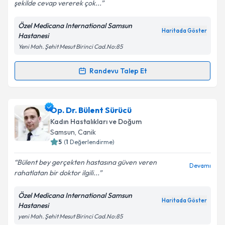
şekilde cevap vererek çok...
Özel Medicana International Samsun
Haritada Göster
Hastanesi
Kişisel verilerimin işlenmesine ilişkin
Aydınlatma
Yeni Mah. Şehit Mesut Birinci Cad.No:85
Metni
'ni okudum ve kişisel verilerimin belirtilen
kapsamda işlenmesini kabul ediyorum.
Randevu Talep Et
Randevu Takvimi Talebi
Takvim Talebini Gönder
Op. Dr. Önder Kaplan
için randevu takvimi talebi
Op. Dr. Bülent Sürücü
oluşturun. Size bu uzmandan randevu almanız için bir
Kadın Hastalıkları ve Doğum
takvim hazırlandığında e-posta ile bilgilendireceğiz.
Samsun
,
Canik
5
(
1
Değerlendirme)
E-posta Adresiniz
Bülent bey gerçekten hastasına güven veren
Devamı
rahatlatan bir doktor ilgili...
Özel Medicana International Samsun
Kişisel verilerimin işlenmesine ilişkin
Aydınlatma
Haritada Göster
Hastanesi
Metni
'ni okudum ve kişisel verilerimin belirtilen
yeni Mah. Şehit Mesut Birinci Cad.No:85
kapsamda işlenmesini kabul ediyorum.