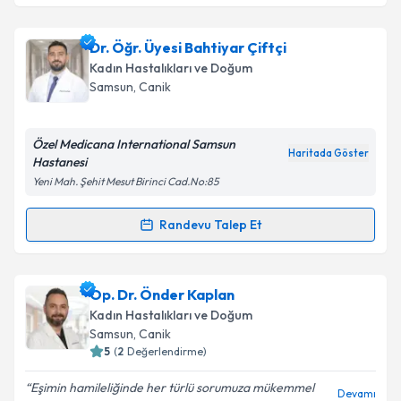
Op. Dr. Kenan Topçuoğlu
için randevu takvimi talebi
Dr. Öğr. Üyesi Bahtiyar Çiftçi
oluşturun. Size bu uzmandan randevu almanız için bir
Kadın Hastalıkları ve Doğum
takvim hazırlandığında e-posta ile bilgilendireceğiz.
Samsun
,
Canik
E-posta Adresiniz
Özel Medicana International Samsun
Haritada Göster
Hastanesi
Yeni Mah. Şehit Mesut Birinci Cad.No:85
Kişisel verilerimin işlenmesine ilişkin
Aydınlatma
Metni
'ni okudum ve kişisel verilerimin belirtilen
Randevu Talep Et
Randevu Takvimi Talebi
kapsamda işlenmesini kabul ediyorum.
Dr. Öğr. Üyesi Bahtiyar Çiftçi
için randevu takvimi
Op. Dr. Önder Kaplan
Takvim Talebini Gönder
talebi oluşturun. Size bu uzmandan randevu almanız
Kadın Hastalıkları ve Doğum
için bir takvim hazırlandığında e-posta ile
Samsun
,
Canik
bilgilendireceğiz.
5
(
2
Değerlendirme)
E-posta Adresiniz
Eşimin hamileliğinde her türlü sorumuza mükemmel
Devamı