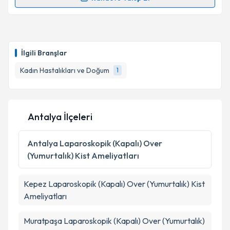
Prof. Dr. Onur Erol
için randevu takvimi talebi
oluşturun. Size bu uzmandan randevu almanız için bir
takvim hazırlandığında e-posta ile bilgilendireceğiz.
İlgili Branşlar
E-posta Adresiniz
Kadın Hastalıkları ve Doğum
1
Kişisel verilerimin işlenmesine ilişkin
Aydınlatma
Antalya İlçeleri
Metni
'ni okudum ve kişisel verilerimin belirtilen
kapsamda işlenmesini kabul ediyorum.
Antalya
Laparoskopik (Kapalı) Over
(Yumurtalık) Kist Ameliyatları
Takvim Talebini Gönder
Kepez
Laparoskopik (Kapalı) Over (Yumurtalık) Kist
Ameliyatları
Muratpaşa
Laparoskopik (Kapalı) Over (Yumurtalık)