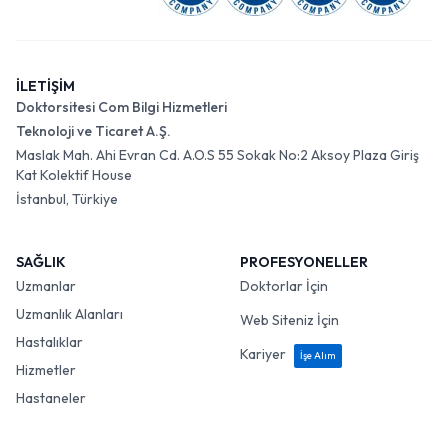
İLETİŞİM
Doktorsitesi Com Bilgi Hizmetleri
Teknoloji ve Ticaret A.Ş.
Maslak Mah. Ahi Evran Cd. A.O.S 55 Sokak No:2 Aksoy Plaza Giriş
Kat Kolektif House
İstanbul, Türkiye
SAĞLIK
PROFESYONELLER
Uzmanlar
Doktorlar İçin
Uzmanlık Alanları
Web Siteniz İçin
Hastalıklar
Kariyer
İşe Alım
Hizmetler
Hastaneler