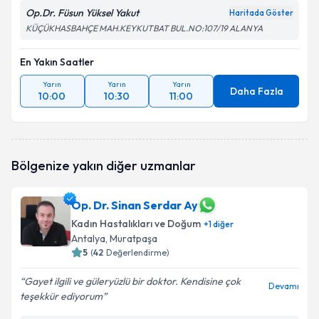
Op.Dr. Füsun Yüksel Yakut
Haritada Göster
KÜÇÜKHASBAHÇE MAH.KEYKUTBAT BUL.NO:107/19 ALANYA
En Yakın Saatler
Yarın
Yarın
Yarın
Daha Fazla
10:00
10:30
11:00
Bölgenize yakın diğer uzmanlar
Op. Dr. Sinan Serdar Ay
Kadın Hastalıkları ve Doğum
+
1
diğer
Antalya
, Muratpaşa
5
(
42
Değerlendirme)
Gayet ilgili ve güleryüzlü bir doktor. Kendisine çok
Devamı
teşekkür ediyorum