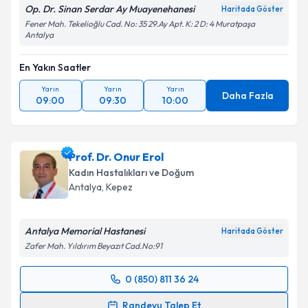
Op. Dr. Sinan Serdar Ay Muayenehanesi
Haritada Göster
Fener Mah. Tekelioğlu Cad. No: 35 29.Ay Apt. K: 2 D: 4 Muratpaşa
Antalya
En Yakın Saatler
Yarın
Yarın
Yarın
Daha Fazla
09:00
09:30
10:00
Prof. Dr. Onur Erol
Kadın Hastalıkları ve Doğum
Antalya
, Kepez
Antalya Memorial Hastanesi
Haritada Göster
Zafer Mah. Yıldırım Beyazıt Cad.No:91
0 (850) 811 36 24
Randevu Takvimi Talebi
Randevu Talep Et