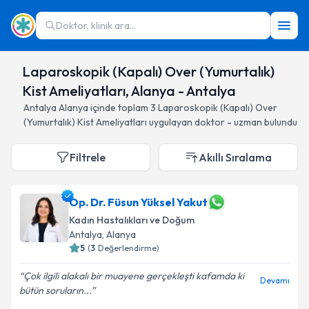
Doktor, klinik ara...
Laparoskopik (Kapalı) Over (Yumurtalık)
Kist Ameliyatları, Alanya - Antalya
Antalya
Alanya
içinde toplam
3
Laparoskopik (Kapalı) Over
(Yumurtalık) Kist Ameliyatları
uygulayan doktor - uzman bulundu
Filtrele
Akıllı Sıralama
Op. Dr. Füsun Yüksel Yakut
Kadın Hastalıkları ve Doğum
Antalya
, Alanya
5
(
3
Değerlendirme)
Çok ilgili alakalı bir muayene gerçekleşti kafamda ki
Devamı
bütün soruların...