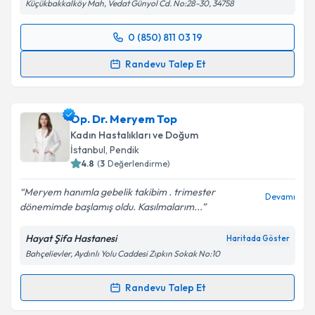
Küçükbakkalköy Mah, Vedat Günyol Cd. No:28-30, 34758
0 (850) 811 03 19
Randevu Takvimi Talebi
Randevu Talep Et
Op. Dr. Ayşe Korur
için randevu takvimi talebi
oluşturun. Size bu uzmandan randevu almanız için bir
Op. Dr. Meryem Top
takvim hazırlandığında e-posta ile bilgilendireceğiz.
Kadın Hastalıkları ve Doğum
E-posta Adresiniz
İstanbul
, Pendik
4.8
(
3
Değerlendirme)
Meryem hanımla gebelik takibim . trimester
Devamı
dönemimde başlamış oldu. Kasılmalarım...
Kişisel verilerimin işlenmesine ilişkin
Aydınlatma
Metni
'ni okudum ve kişisel verilerimin belirtilen
Hayat Şifa Hastanesi
Haritada Göster
kapsamda işlenmesini kabul ediyorum.
Bahçelievler, Aydınlı Yolu Caddesi Zıpkın Sokak No:10
Takvim Talebini Gönder
Randevu Talep Et
Randevu Takvimi Talebi