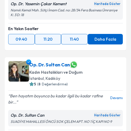
Op. Dr. Yasemin Çakar Kement
Haritada Göster
Namık Kemal Mah. Sütçi İmam Cad. no: 28/34 Fera Business Ümraniye
K: 3 D: 18
En Yakın Saatler
09:40
11:20
11:40
Daha Fazla
Op. Dr. Sultan Can
Kadın Hastalıkları ve Doğum
İstanbul
, Kadıköy
5
(
8
Değerlendirme)
Ben hayatım boyunca bu kadar ilgili bu kadar rafine
Devamı
bir...
Op. Dr. Sultan Can
Haritada Göster
SUADİYE MAHALLESİ ÖNCÜ SOK ÇELEM APT. NO 1 İÇ KAPI NO 9