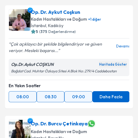
Op. Dr. Meryem Top
için randevu takvimi talebi
Op. Dr. Aykut Coşkun
oluşturun. Size bu uzmandan randevu almanız için bir
Kadın Hastalıkları ve Doğum
+
1
diğer
takvim hazırlandığında e-posta ile bilgilendireceğiz.
İstanbul
, Kadıköy
5
(
375
Değerlendirme)
E-posta Adresiniz
Çok açıklayıcı bir şekilde bilgilendiriyor ve güven
Devamı
veriyor. Mesleki başarısı...
Op.Dr.Aykut COŞKUN
Haritada Göster
Kişisel verilerimin işlenmesine ilişkin
Aydınlatma
Bağdat Cad. Muhtar Özkaya Sitesi A Blok No: 279/4 Caddebostan
Metni
'ni okudum ve kişisel verilerimin belirtilen
kapsamda işlenmesini kabul ediyorum.
En Yakın Saatler
08:00
08:30
09:00
Daha Fazla
Takvim Talebini Gönder
Op. Dr. Burcu Çetinkaya
Kadın Hastalıkları ve Doğum