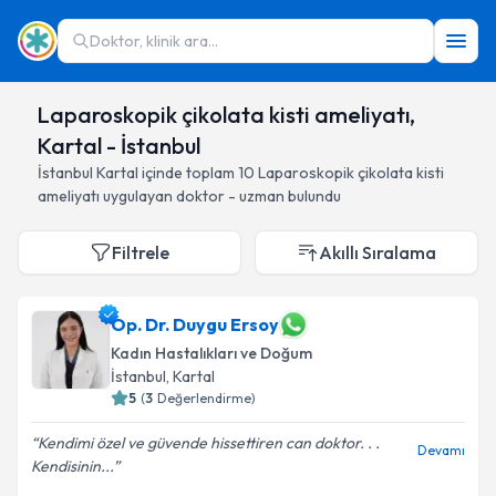
Doktor, klinik ara...
Laparoskopik çikolata kisti ameliyatı,
Kartal - İstanbul
İstanbul
Kartal
içinde toplam
10
Laparoskopik çikolata kisti
ameliyatı
uygulayan doktor - uzman bulundu
Filtrele
Akıllı Sıralama
Op. Dr. Duygu Ersoy
Kadın Hastalıkları ve Doğum
İstanbul
, Kartal
5
(
3
Değerlendirme)
Kendimi özel ve güvende hissettiren can doktor. . .
Devamı
Kendisinin...