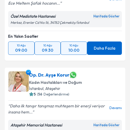
Ece Meltem Şafak hocanın...
Özel Medistate Hastanesi
Haritada Göster
Merkez, Erenler Cd No:16, 34782 Çekmeköy/İstanbul
En Yakın Saatler
10 Ağu
10 Ağu
10 Ağu
Daha Fazla
09:00
09:30
10:00
Op. Dr. Ayşe Korur
Kadın Hastalıkları ve Doğum
İstanbul
, Ataşehir
5
(
56
Değerlendirme)
Daha ilk tanışır tanışmaz muhteşem bir enerji veriyor
Devamı
insana hem...
Ataşehir Memorial Hastanesi
Haritada Göster