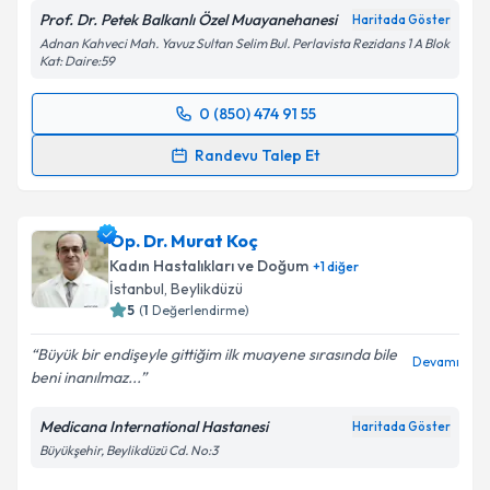
Prof. Dr. Petek Balkanlı Özel Muayanehanesi
Haritada Göster
Adnan Kahveci Mah. Yavuz Sultan Selim Bul. Perlavista Rezidans 1 A Blok
Kat: Daire:59
0 (850) 474 91 55
Randevu Takvimi Talebi
Randevu Talep Et
Prof. Dr. Petek Balkanlı
için randevu takvimi talebi
oluşturun. Size bu uzmandan randevu almanız için bir
Op. Dr. Murat Koç
takvim hazırlandığında e-posta ile bilgilendireceğiz.
Kadın Hastalıkları ve Doğum
+
1
diğer
E-posta Adresiniz
İstanbul
, Beylikdüzü
5
(
1
Değerlendirme)
Büyük bir endişeyle gittiğim ilk muayene sırasında bile
Devamı
beni inanılmaz...
Kişisel verilerimin işlenmesine ilişkin
Aydınlatma
Metni
'ni okudum ve kişisel verilerimin belirtilen
Medicana International Hastanesi
Haritada Göster
kapsamda işlenmesini kabul ediyorum.
Büyükşehir, Beylikdüzü Cd. No:3