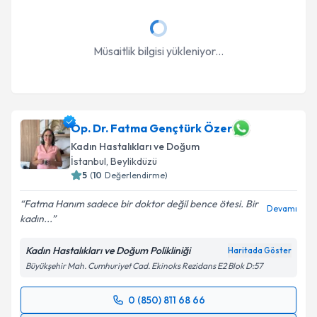
Takvim Talebini Gönder
Müsaitlik bilgisi yükleniyor...
Op. Dr. Fatma Gençtürk Özer
Kadın Hastalıkları ve Doğum
İstanbul
, Beylikdüzü
5
(
10
Değerlendirme)
Fatma Hanım sadece bir doktor değil bence ötesi. Bir
Devamı
kadın...
Kadın Hastalıkları ve Doğum Polikliniği
Haritada Göster
Büyükşehir Mah. Cumhuriyet Cad. Ekinoks Rezidans E2 Blok D:57
0 (850) 811 68 66
Randevu Takvimi Talebi