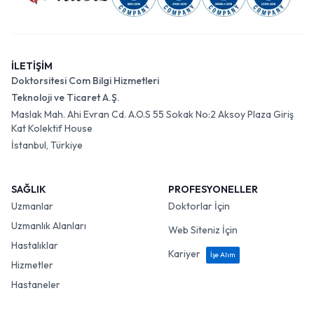
İLETİŞİM
Doktorsitesi Com Bilgi Hizmetleri
Teknoloji ve Ticaret A.Ş.
Maslak Mah. Ahi Evran Cd. A.O.S 55 Sokak No:2 Aksoy Plaza Giriş
Kat Kolektif House
İstanbul, Türkiye
SAĞLIK
PROFESYONELLER
Uzmanlar
Doktorlar İçin
Uzmanlık Alanları
Web Siteniz İçin
Hastalıklar
Kariyer
İşe Alım
Hizmetler
Hastaneler