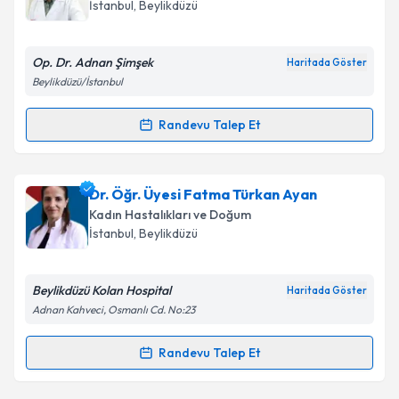
takvim hazırlandığında e-posta ile bilgilendireceğiz.
İstanbul
, Beylikdüzü
E-posta Adresiniz
Op. Dr. Adnan Şimşek
Haritada Göster
Beylikdüzü/İstanbul
Kişisel verilerimin işlenmesine ilişkin
Aydınlatma
Randevu Talep Et
Randevu Takvimi Talebi
Metni
'ni okudum ve kişisel verilerimin belirtilen
kapsamda işlenmesini kabul ediyorum.
Op. Dr. Adnan Şimşek
için randevu takvimi talebi
Dr. Öğr. Üyesi Fatma Türkan Ayan
oluşturun. Size bu uzmandan randevu almanız için bir
Takvim Talebini Gönder
Kadın Hastalıkları ve Doğum
takvim hazırlandığında e-posta ile bilgilendireceğiz.
İstanbul
, Beylikdüzü
E-posta Adresiniz
Beylikdüzü Kolan Hospital
Haritada Göster
Adnan Kahveci, Osmanlı Cd. No:23
Kişisel verilerimin işlenmesine ilişkin
Aydınlatma
Randevu Talep Et
Randevu Takvimi Talebi
Metni
'ni okudum ve kişisel verilerimin belirtilen
kapsamda işlenmesini kabul ediyorum.