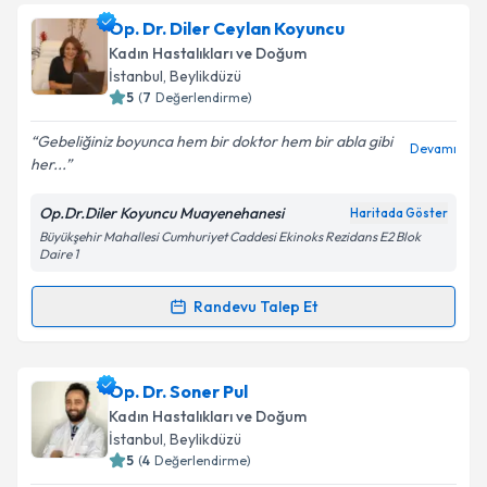
Dr. Öğr. Üyesi Fatma Türkan Ayan
için randevu
Op. Dr. Diler Ceylan Koyuncu
takvimi talebi oluşturun. Size bu uzmandan randevu
Takvim Talebini Gönder
Kadın Hastalıkları ve Doğum
almanız için bir takvim hazırlandığında e-posta ile
İstanbul
, Beylikdüzü
bilgilendireceğiz.
5
(
7
Değerlendirme)
E-posta Adresiniz
Gebeliğiniz boyunca hem bir doktor hem bir abla gibi
Devamı
her...
Op.Dr.Diler Koyuncu Muayenehanesi
Haritada Göster
Büyükşehir Mahallesi Cumhuriyet Caddesi Ekinoks Rezidans E2 Blok
Kişisel verilerimin işlenmesine ilişkin
Aydınlatma
Daire 1
Metni
'ni okudum ve kişisel verilerimin belirtilen
kapsamda işlenmesini kabul ediyorum.
Randevu Talep Et
Randevu Takvimi Talebi
Takvim Talebini Gönder
Op. Dr. Diler Ceylan Koyuncu
için randevu takvimi
Op. Dr. Soner Pul
talebi oluşturun. Size bu uzmandan randevu almanız
Kadın Hastalıkları ve Doğum
için bir takvim hazırlandığında e-posta ile
İstanbul
, Beylikdüzü
bilgilendireceğiz.
5
(
4
Değerlendirme)