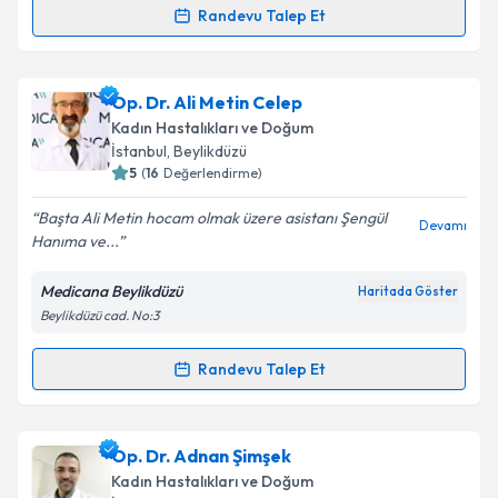
Randevu Talep Et
Op. Dr. Fatma Gençtürk Özer
için randevu takvimi
talebi oluşturun. Size bu uzmandan randevu almanız
Op. Dr. Ali Metin Celep
için bir takvim hazırlandığında e-posta ile
bilgilendireceğiz.
Kadın Hastalıkları ve Doğum
İstanbul
, Beylikdüzü
E-posta Adresiniz
5
(
16
Değerlendirme)
Başta Ali Metin hocam olmak üzere asistanı Şengül
Devamı
Hanıma ve...
Kişisel verilerimin işlenmesine ilişkin
Aydınlatma
Medicana Beylikdüzü
Haritada Göster
Metni
'ni okudum ve kişisel verilerimin belirtilen
Beylikdüzü cad. No:3
kapsamda işlenmesini kabul ediyorum.
Randevu Talep Et
Randevu Takvimi Talebi
Takvim Talebini Gönder
Op. Dr. Ali Metin Celep
için randevu takvimi talebi
Op. Dr. Adnan Şimşek
oluşturun. Size bu uzmandan randevu almanız için bir
Kadın Hastalıkları ve Doğum