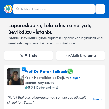
Doktor, klinik ara...
Laparoskopik çikolata kisti ameliyatı,
Beylikdüzü - İstanbul
İstanbul
Beylikdüzü
içinde toplam
8
Laparoskopik çikolata kisti
ameliyatı
uygulayan doktor - uzman bulundu
Filtrele
Akıllı Sıralama
Prof. Dr. Petek Balkanlı
Kadın Hastalıkları ve Doğum
+
1
diğer
İstanbul
, Beylikdüzü
5
(
48
Değerlendirme)
Petek Balkanlı, alanında uzman son derece güvenilir
Devamı
bir doktor. Son...