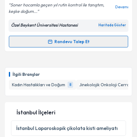
E-posta Adresiniz
Soner hocamla geçen yıl rutin kontrol ile tanıştım,
Devamı
keşke doğum...
Özel Beykent Üniversitesi Hastanesi
Haritada Göster
Kişisel verilerimin işlenmesine ilişkin
Aydınlatma
Metni
'ni okudum ve kişisel verilerimin belirtilen
Randevu Talep Et
Randevu Takvimi Talebi
kapsamda işlenmesini kabul ediyorum.
Takvim Talebini Gönder
Op. Dr. Soner Pul
için randevu takvimi talebi
oluşturun. Size bu uzmandan randevu almanız için bir
İlgili Branşlar
takvim hazırlandığında e-posta ile bilgilendireceğiz.
Kadın Hastalıkları ve Doğum
Jinekolojik Onkoloji Cerrahisi
8
E-posta Adresiniz
İstanbul İlçeleri
Kişisel verilerimin işlenmesine ilişkin
Aydınlatma
Metni
'ni okudum ve kişisel verilerimin belirtilen
İstanbul
Laparoskopik çikolata kisti ameliyatı
kapsamda işlenmesini kabul ediyorum.