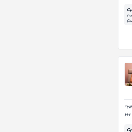
Op
Ese
Çor
Yıl
şey i
Op