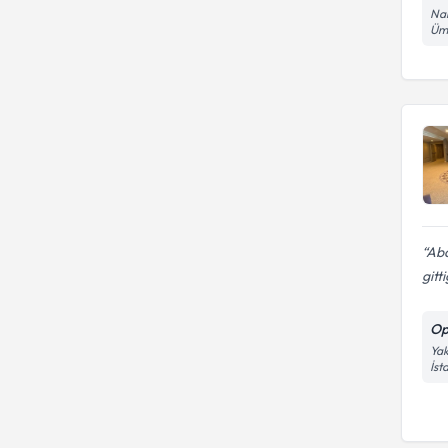
Nam
Ümr
Abd
gitt
Op
Yak
İst