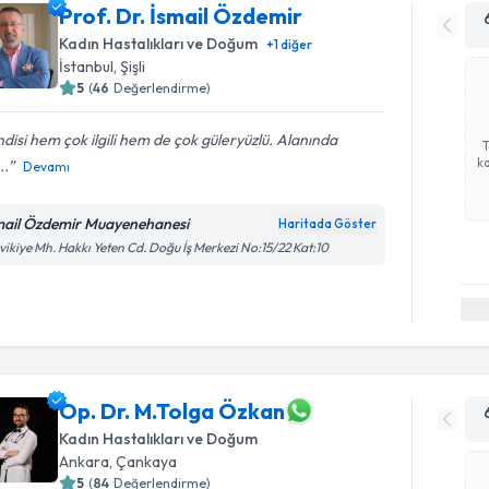
Prof. Dr. İsmail Özdemir
Kadın Hastalıkları ve Doğum
+
1
diğer
İstanbul
, Şişli
5
(
46
Değerlendirme)
disi hem çok ilgili hem de çok güleryüzlü. Alanında
ka
..
Devamı
mail Özdemir Muayenehanesi
Haritada Göster
vikiye Mh. Hakkı Yeten Cd. Doğu İş Merkezi No:15/22 Kat:10
Op. Dr. M.Tolga Özkan
Kadın Hastalıkları ve Doğum
Ankara
, Çankaya
5
(
84
Değerlendirme)