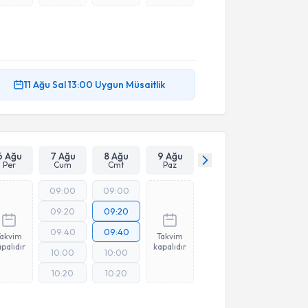
11 Ağu
Sal
13:00
Uygun Müsaitlik
6 Ağu
7 Ağu
8 Ağu
9 Ağu
Per
Cum
Cmt
Paz
09:00
09:00
09:20
09:20
09:40
09:40
Takvim
Takvim
palıdır
kapalıdır
10:00
10:00
10:20
10:20