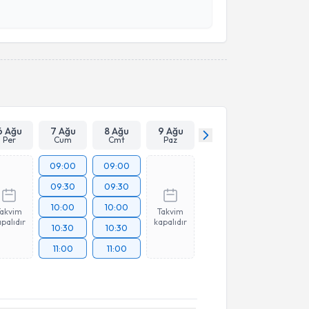
esini kabul ediyorum.
Takvim Talebini Gönder
6 Ağu
7 Ağu
8 Ağu
9 Ağu
Per
Cum
Cmt
Paz
09:00
09:00
09:30
09:30
10:00
10:00
Takvim
Takvim
palıdır
kapalıdır
10:30
10:30
11:00
11:00