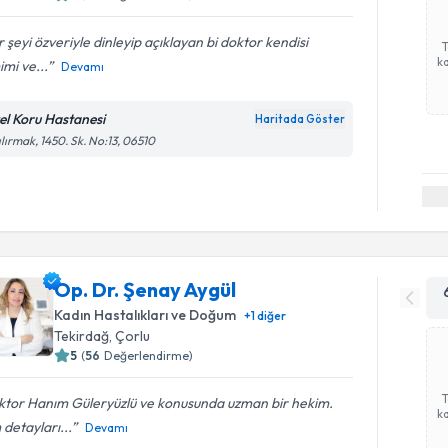
 şeyi özveriyle dinleyip açıklayan bi doktor kendisi
ka
mi ve...
Devamı
el Koru Hastanesi
Haritada Göster
ılırmak, 1450. Sk. No:13, 06510
Op. Dr. Şenay Aygül
Kadın Hastalıkları ve Doğum
+
1
diğer
Tekirdağ
, Çorlu
5
(
56
Değerlendirme)
ktor Hanım Güleryüzlü ve konusunda uzman bir hekim.
ka
detayları...
Devamı