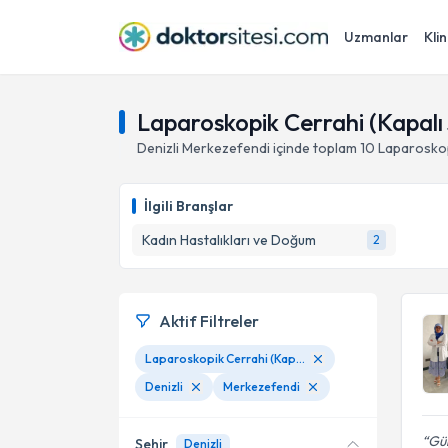
Uzmanlar
Klin
Laparoskopik Cerrahi (Kapalı 
Denizli
Merkezefendi
içinde toplam
10
Laparoskopi
İlgili Branşlar
Kadın Hastalıkları ve Doğum
2
Aktif Filtreler
Laparoskopik Cerrahi (Kapalı Jinekolojik Ameliyatlar)
Denizli
Merkezefendi
Gül
Şehir
Denizli