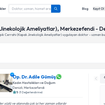
ikler
Blog
Kayıt Ol
Jinekolojik Ameliyatlar), Merkezefendi - De
k Cerrahi (Kapalı Jinekolojik Ameliyatlar)
uygulayan doktor - uzman bu
Op. Dr. Adile Gümüş
Kadın Hastalıkları ve Doğum
Denizli
, Merkezefendi
5
(
1
Değerlendirme)
er yüzlü ve alanında çok iyi her zaman yıllardır