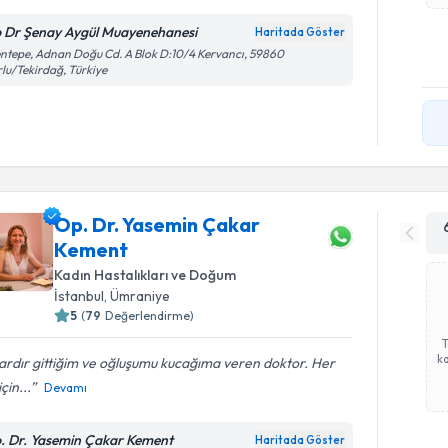
 Dr Şenay Aygül Muayenehanesi
Haritada Göster
ntepe, Adnan Doğu Cd. A Blok D:10/4 Kervancı, 59860
lu/Tekirdağ, Türkiye
Op. Dr. Yasemin Çakar
Kement
Kadın Hastalıkları ve Doğum
İstanbul
, Ümraniye
5
(
79
Değerlendirme)
ka
lardır gittiğim ve oğluşumu kucağıma veren doktor. Her
çin...
Devamı
. Dr. Yasemin Çakar Kement
Haritada Göster