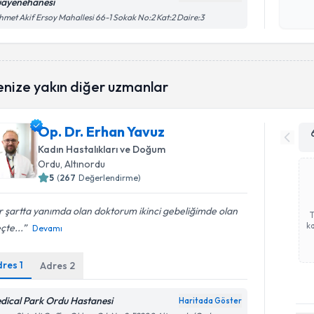
ayenehanesi
işlenm
met Akif Ersoy Mahallesi 66-1 Sokak No:2 Kat:2 Daire:3
enize yakın diğer uzmanlar
Op. Dr. Erhan Yavuz
Kadın Hastalıkları ve Doğum
Ordu
, Altınordu
5
(
267
Değerlendirme)
 şartta yanımda olan doktorum ikinci gebeliğimde olan
ka
çte...
Devamı
dres
1
Adres
2
dical Park Ordu Hastanesi
Haritada Göster