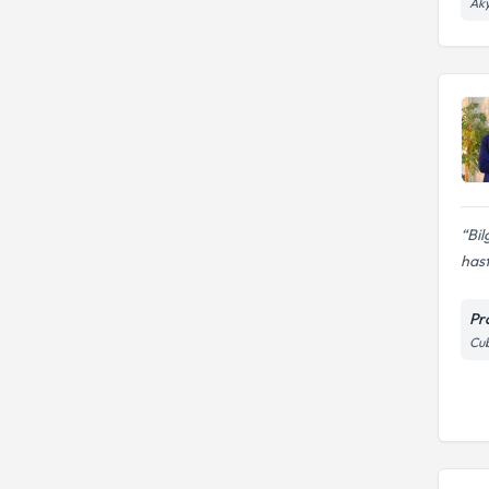
Aky
Bil
hast
Pr
Cub