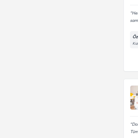
Her
sami
Öz
Kız
Do
Tüm 