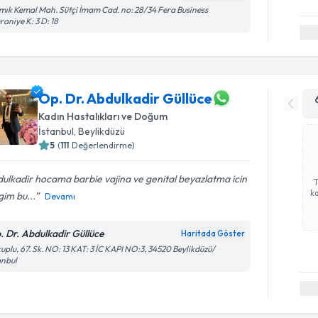
ık Kemal Mah. Sütçi İmam Cad. no: 28/34 Fera Business
aniye K: 3 D: 18
Op. Dr. Abdulkadir Güllüce
Kadın Hastalıkları ve Doğum
İstanbul
, Beylikdüzü
5
(
111
Değerlendirme)
ulkadir hocama barbie vajina ve genital beyazlatma icin
ka
igim bu...
Devamı
. Dr. Abdulkadir Güllüce
Haritada Göster
uplu, 67. Sk. NO: 13 KAT: 3 İC KAPI NO:3, 34520 Beylikdüzü/
anbul