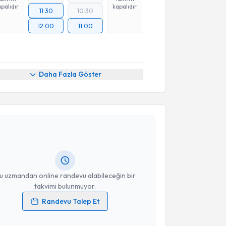
palıdır
kapalıdır
11:30
10:30
12:00
11:00
Daha Fazla Göster
akvimi Talebi
ülşah Selvi Demirtaş
için randevu takvimi talebi
Size bu uzmandan randevu almanız için bir takvim
ında e-posta ile bilgilendireceğiz.
resiniz
u uzmandan online randevu alabileceğin bir
takvimi bulunmuyor.
Randevu Talep Et
 verilerimin işlenmesine ilişkin
Aydınlatma Metni
'ni
 ve kişisel verilerimin belirtilen kapsamda