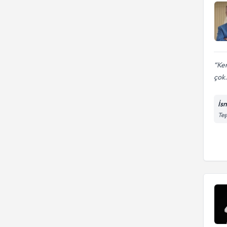
Ken
çok.
İs
Teş