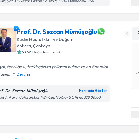
azı, Şht. Ali Gaffar Okkan Cd. No:9, 52200 Altınordu/Ordu
Prof. Dr. Sezcan Mümüşoğlu
Kadın Hastalıkları ve Doğum
Ankara
, Çankaya
5
(
62
Değerlendirme)
gisi, tecrübesi, farklı çözüm yollarını bulma ve en önemlisi
ka
asını...
Devamı
of. Dr. Sezcan Mümüşoğlu
Haritada Göster
es Ankara, Çukurambar,1424 Cad No 6/1- B Ofis no 328 06510