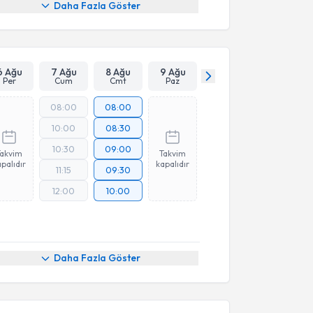
Daha Fazla Göster
6 Ağu
7 Ağu
8 Ağu
9 Ağu
Per
Cum
Cmt
Paz
08:00
08:00
10:00
08:30
10:30
09:00
Takvim
Takvim
palıdır
kapalıdır
11:15
09:30
12:00
10:00
Daha Fazla Göster