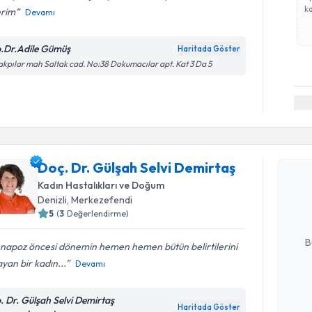
ka
erim
Devamı
.Dr.Adile Gümüş
Haritada Göster
akpılar mah Saltak cad. No:38 Dokumacılar apt. Kat 3 Da 5
Randevu T
Doç. Dr. Gülşah Selvi Demirtaş
Doç. Dr. G
oluşturun. 
Kadın Hastalıkları ve Doğum
hazırlandığ
Denizli
, Merkezefendi
5
(
3
Değerlendirme)
E-posta Ad
B
napoz öncesi dönemin hemen hemen bütün belirtilerini
yan bir kadın...
Devamı
Kişisel
. Dr. Gülşah Selvi Demirtaş
okudum
Haritada Göster