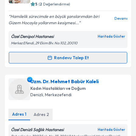
5
(
2
Değerlendirme)
E-posta Adresiniz
Hamilelik sürecimde en büyük şanslarımdan biri
Devamı
Gizem Hocayla yollarımın kesişmesi...
Özel Denipol Hastanesi
Haritada Göster
Kişisel verilerimin işlenmesine ilişkin
Aydınlatma
Merkez Efendi, 29 Ekim Blv. No:102, 20010
Metni
'ni okudum ve kişisel verilerimin belirtilen
kapsamda işlenmesini kabul ediyorum.
Randevu Talep Et
Randevu Takvimi Talebi
Takvim Talebini Gönder
Op. Dr. Gizem Sarıiz
için randevu takvimi talebi
Uzm. Dr. Mehmet Babür Kaleli
oluşturun. Size bu uzmandan randevu almanız için bir
Kadın Hastalıkları ve Doğum
takvim hazırlandığında e-posta ile bilgilendireceğiz.
Denizli
, Merkezefendi
E-posta Adresiniz
Adres
1
Adres
2
Özel Denizli Sağlık Hastanesi
Haritada Göster
Kişisel verilerimin işlenmesine ilişkin
Aydınlatma