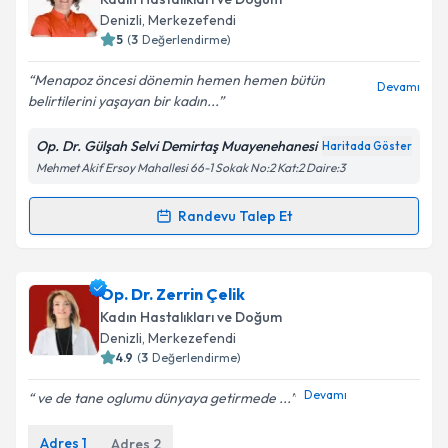
Denizli
, Merkezefendi
5
(
3
Değerlendirme)
Menapoz öncesi dönemin hemen hemen bütün
Devamı
belirtilerini yaşayan bir kadın...
Op. Dr. Gülşah Selvi Demirtaş Muayenehanesi
Haritada Göster
Mehmet Akif Ersoy Mahallesi 66-1 Sokak No:2 Kat:2 Daire:3
Randevu Talep Et
Randevu Takvimi Talebi
Doç. Dr. Gülşah Selvi Demirtaş
için randevu takvimi
Op. Dr. Zerrin Çelik
talebi oluşturun. Size bu uzmandan randevu almanız
Kadın Hastalıkları ve Doğum
için bir takvim hazırlandığında e-posta ile
Denizli
, Merkezefendi
bilgilendireceğiz.
4.9
(
3
Değerlendirme)
E-posta Adresiniz
Devamı
ve de tane oglumu dünyaya getirmede ...
Adres
1
Adres
2