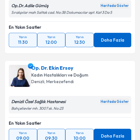
Op.Dr.Adile Gümüş
Haritada Göster
Sırakpılar mah Saltak cad. No:38 Dokumacılar apt. Kat 3 Da 5
En Yakın Saatler
Yarın
Yarın
Yarın
Daha Fazla
11:30
12:00
12:30
Op. Dr. Ekin Ersoy
Kadın Hastalıkları ve Doğum
Denizli
, Merkezefendi
Denizli Özel Sağlık Hastanesi
Haritada Göster
Bahçelievler mh. 3007 sk. No:23
En Yakın Saatler
Yarın
Yarın
Yarın
Daha Fazla
09:00
09:30
10:00