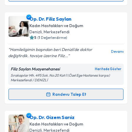
Takvim Talebini Gönder
Prof. Dr. Erkan Alataş
için randevu takvimi talebi
Op. Dr. Filiz Saylan
oluşturun. Size bu uzmandan randevu almanız için bir
Kadın Hastalıkları ve Doğum
takvim hazırlandığında e-posta ile bilgilendireceğiz.
Denizli
, Merkezefendi
5
(
1
Değerlendirme)
E-posta Adresiniz
Hamileligimin başından beri Denizli'de doktor
Devamı
değiştirdik. tavsiye üzerine Filiz...
Filiz Saylan Muayenehanesi
Haritada Göster
Kişisel verilerimin işlenmesine ilişkin
Aydınlatma
Sırakapılar Mh. 495 Sok. No:20 Kat:1 (Özel Ege Hastanesi karşısı)
Metni
'ni okudum ve kişisel verilerimin belirtilen
Merkezefendi / DENİZLİ
kapsamda işlenmesini kabul ediyorum.
Randevu Talep Et
Randevu Takvimi Talebi
Takvim Talebini Gönder
Op. Dr. Filiz Saylan
için randevu takvimi talebi
Op. Dr. Gizem Sarıiz
oluşturun. Size bu uzmandan randevu almanız için bir
Kadın Hastalıkları ve Doğum
takvim hazırlandığında e-posta ile bilgilendireceğiz.
Denizli
, Merkezefendi