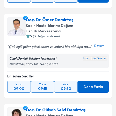
Doç. Dr. Ömer Demirtaş
Kadın Hastalıkları ve Doğum
Denizli
, Merkezefendi
5
(
3
Değerlendirme)
Devamı
Çok ilgili güler yüzlü sakın ve sabırlı biri oldukça da...
Özel Denizli Tekden Hastanesi
Haritada Göster
Muratdede, Karcı Yolu No:57, 20010
En Yakın Saatler
Yarın
Yarın
Yarın
Daha Fazla
09:00
09:15
09:30
Doç. Dr. Gülşah Selvi Demirtaş
Kadın Hastalıkları ve Doğum