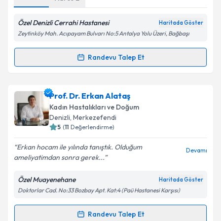
Kişisel verilerimin işlenmesine ilişkin
Aydınlatma
Özel Denizli Cerrahi Hastanesi
Haritada Göster
Metni
'ni okudum ve kişisel verilerimin belirtilen
Zeytinköy Mah. Acıpayam Bulvarı No:5 Antalya Yolu Üzeri, Bağbaşı
kapsamda işlenmesini kabul ediyorum.
Randevu Talep Et
Randevu Takvimi Talebi
Takvim Talebini Gönder
Op. Dr. Zerrin Çelik
için randevu takvimi talebi
Prof. Dr. Erkan Alataş
oluşturun. Size bu uzmandan randevu almanız için bir
Kadın Hastalıkları ve Doğum
takvim hazırlandığında e-posta ile bilgilendireceğiz.
Denizli
, Merkezefendi
5
(
11
Değerlendirme)
E-posta Adresiniz
Erkan hocam ile yılında tanıştık. Olduğum
Devamı
ameliyatimdan sonra gerek...
Özel Muayenehane
Haritada Göster
Kişisel verilerimin işlenmesine ilişkin
Aydınlatma
Doktorlar Cad. No:33 Bozbay Apt. Kat:4 (Paü Hastanesi Karşısı)
Metni
'ni okudum ve kişisel verilerimin belirtilen
kapsamda işlenmesini kabul ediyorum.
Randevu Talep Et
Randevu Takvimi Talebi