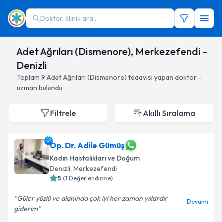
Doktor, klinik ara...
Adet Ağrıları (Dismenore), Merkezefendi -
Denizli
Toplam
9
Adet Ağrıları (Dismenore)
tedavisi yapan doktor -
uzman bulundu
Filtrele
Akıllı Sıralama
Op. Dr. Adile Gümüş
Kadın Hastalıkları ve Doğum
Denizli
, Merkezefendi
5
(
1
Değerlendirme)
Güler yüzlü ve alanında çok iyi her zaman yıllardır
Devamı
giderim